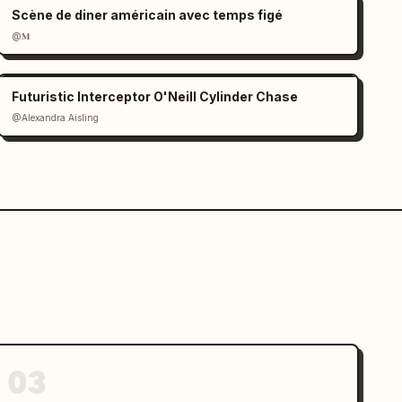
Scène de diner américain avec temps figé
@𝐌
Futuristic Interceptor O'Neill Cylinder Chase
@Alexandra Aisling
03