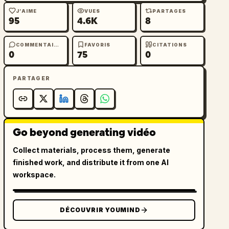
J’AIME
VUES
PARTAGES
95
4.6K
8
COMMENTAIRES
FAVORIS
CITATIONS
0
75
0
PARTAGER
Go beyond generating vidéo
Collect materials, process them, generate
finished work, and distribute it from one AI
workspace.
DÉCOUVRIR YOUMIND