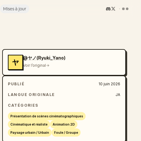
Mises à jour
@ヤノ(Ryuki_Yano)
ヤ
Voir l’original
PUBLIÉ
10 juin 2026
LANGUE ORIGINALE
JA
CATÉGORIES
Présentation de scènes cinématographiques
Cinématique et réaliste
Animation 2D
Paysage urbain / Urbain
Foule / Groupe