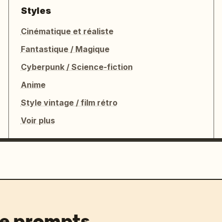
Styles
s.

Cinématique et réaliste
Fantastique / Magique
nes, les trains et les effets bougent 
Cyberpunk / Science-fiction
ligranes.

Anime
ration non naturelle ou de sensation 
Style vintage / film rétro
s ».

fées invisibles vivant aux côtés du 
Voir plus
 sein de l'espace réel de la gare.
de prompts