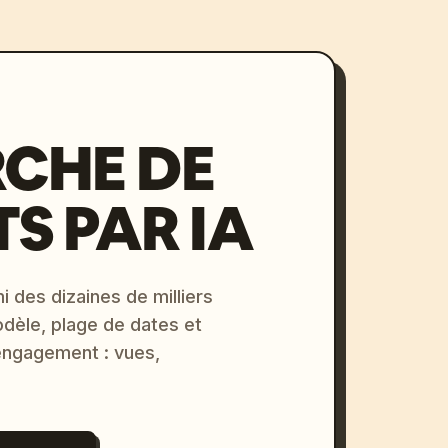
CHE DE
S PAR IA
i des dizaines de milliers
odèle, plage de dates et
 engagement : vues,