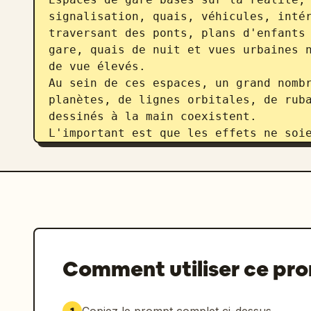
signalisation, quais, véhicules, intér
traversant des ponts, plans d'enfants 
gare, quais de nuit et vues urbaines n
de vue élevés.

Au sein de ces espaces, un grand nombr
planètes, de lignes orbitales, de ruba
dessinés à la main coexistent.

L'important est que les effets ne soie
renforcent également le flux du mouvem
sentiment de voyage dans l'espace fonc
L'impression générale doit être légère
si le mouvement lui-même était envelop
Composition des plans :

1er plan : Foule aux portillons. Navet
Comment utiliser ce pr
de fées dansant autour des portillons.
2e plan : Gros plan sur les panneaux d
Étoiles, planètes et petites créatures