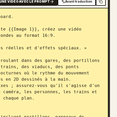
UNE VIDÉO AVEC LE PROMPT
Avant traduction
oard.

te {{Image 1}}, créez une vidéo 
ondes au format 16:9.

s réelles et d'effets spéciaux. »

roulant dans des gares, des portillons 
trains, des viaducs, des ponts 
octurnes où le rythme du mouvement 
s en 2D dessinés à la main.

xes ; assurez-vous qu'il s'agisse d'un 
 caméra, les personnes, les trains et 
 chaque plan.

incluant portillons, panneaux de 