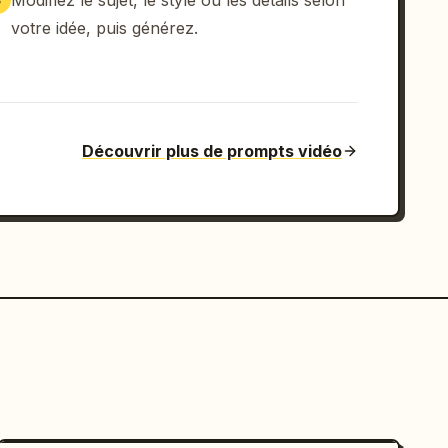
Modifiez le sujet, le style ou les détails selon
3
votre idée, puis générez.
Découvrir plus de prompts vidéo