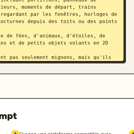
ieurs, moments de départ, trains 
regardant par les fenêtres, horloges de 
octurnes depuis des toits ou des points 
e de fées, d'animaux, d'étoiles, de 
ns et de petits objets volants en 2D 
nt pas seulement mignons, mais qu'ils 
ent, le passage du temps et le 
tionnel de la gare.

, urbaine, légèrement onirique, comme 
pé de magie.

teurs allant et venant. Gribouillages 
ompt
 Mouvement vers l'avant.

e signalisation ou les guides de quai. 
 circulant autour. Zoom rapide.
