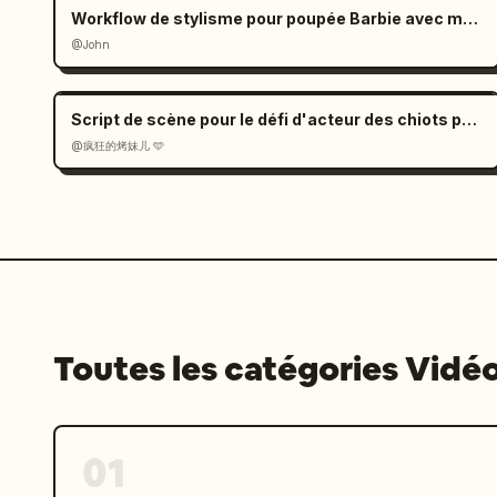
12e plan : Une personne regardant la v
Workflow de stylisme pour poupée Barbie avec mains géantes
un lieu élevé. Un grand gribouillage e
@John
et lignes orbitales se répandant dans 
persistante.

Script de scène pour le défi d'acteur des chiots par IA
@疯狂的烤妹儿 🩵
Direction/Montage :

Gardez un tempo vif et insistez sur le
Créez des raccords dans l'axe basés su
de marche des personnes et le flux des
Équilibrez les gros plans, les diagona
vers l'avant et les mouvements latérau
Valorisez le contraste entre la nature
des gribouillages.

Toutes les catégories Vidé
Style visuel :

Haute qualité, cinématographique, aspe
éclairage artificiel, lumières urbaine
01
Effets centrés sur des couleurs pastel
La quantité est abondante mais n'obscu