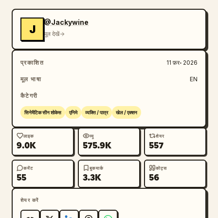
@Jackywine
J
मूल देखें
प्रकाशित
11 फ़र॰ 2026
मूल भाषा
EN
कैटेगरी
सिनेमैटिक सीन शोकेस
एनिमे
व्यक्ति / पात्र
खेल / एक्शन
लाइक
व्यू
शेयर
9.0K
575.9K
557
कमेंट
बुकमार्क
कोट्स
55
3.3K
56
शेयर करें