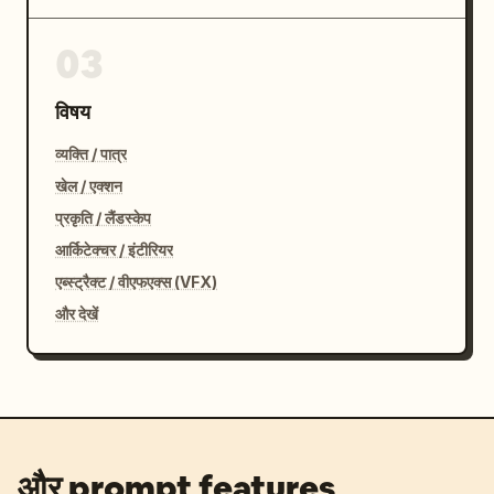
03
विषय
व्यक्ति / पात्र
खेल / एक्शन
प्रकृति / लैंडस्केप
आर्किटेक्चर / इंटीरियर
एब्स्ट्रैक्ट / वीएफएक्स (VFX)
और देखें
और prompt features