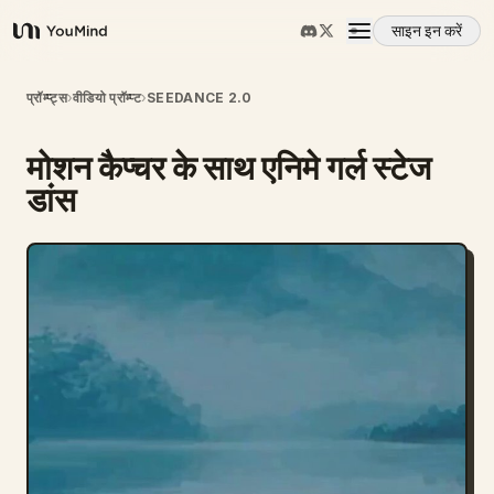
साइन इन करें
YouMind
अवलोकन
प्रॉम्प्ट्स
›
वीडियो प्रॉम्प्ट
›
SEEDANCE 2.0
मोशन कैप्चर के साथ एनिमे गर्ल स्टेज
उपयोग के मामले
डांस
कौशल
प्रॉम्प्ट
मूल्य निर्धारण
डाउनलोड