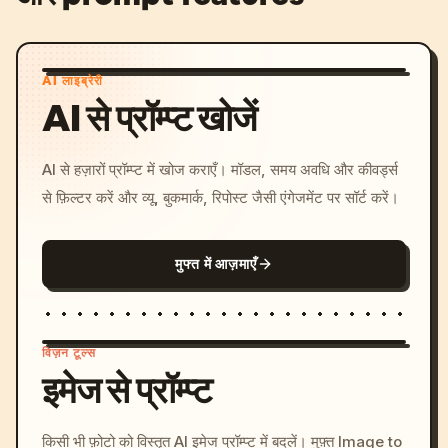
AI लाइब्रेरी
AI से प्रॉम्प्ट खोजें
AI से हज़ारों प्रॉम्प्ट में खोज कराएँ। मॉडल, समय अवधि और कीवर्ड्स
से फ़िल्टर करें और व्यू, बुकमार्क, रिपोस्ट जैसी एंगेजमेंट पर सॉर्ट करें।
मुफ्त में आज़माएँ
विज़न टूल्स
इमेज से प्रॉम्प्ट
/imagine prompt: cinemati
किसी भी फ़ोटो को विस्तृत AI इमेज प्रॉम्प्ट में बदलें। मुफ़्त Image to
c, cyberpunk sunset, neon