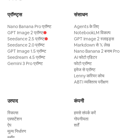
प्रॉम्प्ट्स
संसाधन
Nano Banana Pro प्रॉम्प्ट
Agents के लिए
GPT Image 2 प्रॉम्प्ट
NotebookLM विकल्प
Seedance 2.5 प्रॉम्प्ट
GPT Image 2 स्लाइड्स
Seedance 2.0 प्रॉम्प्ट
Markdown से 𝕏 लेख
GPT Image 1.5 प्रॉम्प्ट
Nano Banana 2 बनाम Pro
Seedream 4.5 प्रॉम्प्ट
AI फोटो एडिटर
Gemini 3 Pro प्रॉम्प्ट
फोटो प्रॉम्प्ट
इमेज से प्रॉम्प्ट
Lenny करियर कोच
ABTI व्यक्तित्व परीक्षण
उत्पाद
कंपनी
स्किल्स
हमसे संपर्क करें
एक्सटेंशन
गोपनीयता
ऐप
शर्तें
मूल्य निर्धारण
ब्लॉग