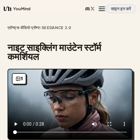
साइन इन करें
YouMind
अवलोकन
प्रॉम्प्ट्स
›
वीडियो प्रॉम्प्ट
›
SEEDANCE 2.0
नाइट साइक्लिंग माउंटेन स्टॉर्म
उपयोग के मामले
कमर्शियल
कौशल
1
प्रॉम्प्ट
मूल्य निर्धारण
डाउनलोड