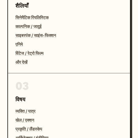
शैलियाँ
सिनेमैटिक रियलिस्टिक
काल्पनिक / जादुई
साइबरपंक / साइंस-फिक्शन
एनिमे
विंटेज / रेट्रो फिल्म
और देखें
03
विषय
व्यक्ति / पात्र
खेल / एक्शन
प्रकृति / लैंडस्केप
आर्किटेक्चर / इंटीरियर