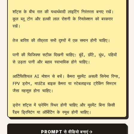
शॉट्स के बीच रात की यथार्थवादी लाइटिंग निरंतरता बनाए रखें। 
कूल ब्लू टोन और हल्की लाल रोशनी के रिफ्लेक्शन को बरकरार 
रखें।

तेज बारिश की तीव्रता सभी दृश्यों में एक समान होनी चाहिए।

पानी की फिजिक्स सटीक दिखनी चाहिए: बूंदें, छींटे, धुंध, पहियों 
से उड़ता पानी और बहाव स्वाभाविक होने चाहिए।

आर्टिफिशियल AI मोशन से बचें। कैमरा मूवमेंट असली सिनेमा रिग्स, 
FPV ड्रोन, माउंटेड बाइक कैमरा या स्टेबलाइज्ड ट्रैकिंग सिस्टम 
जैसा महसूस होना चाहिए।

ड्रोन शॉट्स में फ्रेमिंग स्थिर होनी चाहिए और मूवमेंट बिना किसी 
रैंडम ड्रिफ्टिंग या ऑर्बिटिंग के स्मूथ होनी चाहिए।

केवल सूक्ष्म सिनेमैटिक मोशन का उपयोग करें — अत्यधिक शेकिंग या 
PROMPT से वीडियो बनाएं
जिटर न हो।
