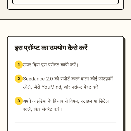
शॉट्स के बीच बारिश की तीव्रता, गीलेपन, कोहरे के घनत्व और 
पर्यावरणीय लाइटिंग की निरंतरता बनाए रखें।

पैनल 1: रात में भारी बारिश के दौरान महिला साइकिल चालक की 
आंखों और चेहरे का एक्सट्रीम मैक्रो क्लोज-अप। भीगी हुई पलकों 
और गीली त्वचा की बनावट पर फोकस करें।
इस प्रॉम्प्ट का उपयोग कैसे करें
ऊपर दिया पूरा प्रॉम्प्ट कॉपी करें।
1
Seedance 2.0 को सपोर्ट करने वाला कोई प्लैटफ़ॉर्म
2
खोलें, जैसे YouMind, और प्रॉम्प्ट पेस्ट करें।
अपने आइडिया के हिसाब से विषय, स्टाइल या डिटेल
3
बदलें, फिर जेनरेट करें।