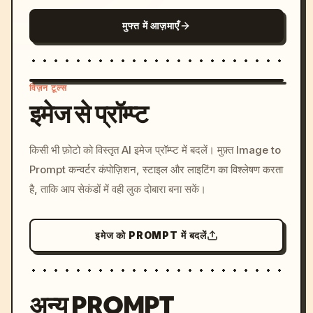
मुफ्त में आज़माएँ
विज़न टूल्स
इमेज से प्रॉम्प्ट
/imagine prompt: cinemati
किसी भी फ़ोटो को विस्तृत AI इमेज प्रॉम्प्ट में बदलें। मुफ़्त Image to
c, cyberpunk sunset, neon
Prompt कन्वर्टर कंपोज़िशन, स्टाइल और लाइटिंग का विश्लेषण करता
colors, 8k --v 6.0
है, ताकि आप सेकंडों में वही लुक दोबारा बना सकें।
इमेज को PROMPT में बदलें
अन्य PROMPT