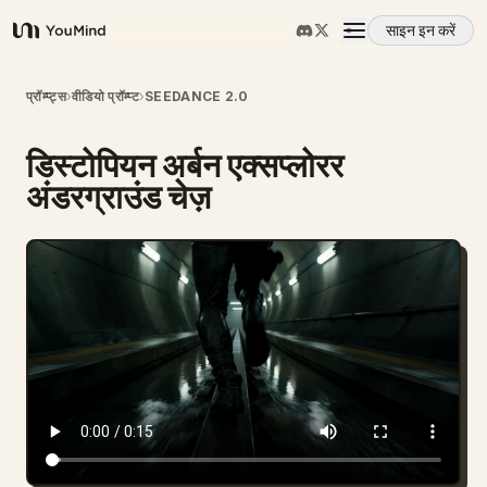
साइन इन करें
YouMind
अवलोकन
प्रॉम्प्ट्स
›
वीडियो प्रॉम्प्ट
›
SEEDANCE 2.0
डिस्टोपियन अर्बन एक्सप्लोरर
उपयोग के मामले
अंडरग्राउंड चेज़
कौशल
प्रॉम्प्ट
मूल्य निर्धारण
डाउनलोड