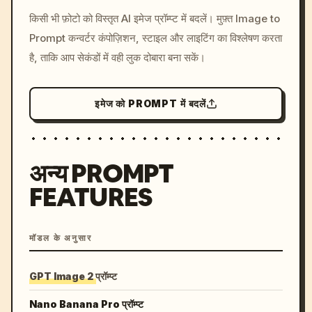
/imagine prompt: cinemati
किसी भी फ़ोटो को विस्तृत AI इमेज प्रॉम्प्ट में बदलें। मुफ़्त Image to
c, cyberpunk sunset, neon
Prompt कन्वर्टर कंपोज़िशन, स्टाइल और लाइटिंग का विश्लेषण करता
colors, 8k --v 6.0
है, ताकि आप सेकंडों में वही लुक दोबारा बना सकें।
इमेज को PROMPT में बदलें
अन्य PROMPT
FEATURES
मॉडल के अनुसार
GPT Image 2 प्रॉम्प्ट
Nano Banana Pro प्रॉम्प्ट