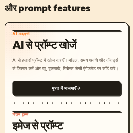
और prompt features
AI लाइब्रेरी
AI से प्रॉम्प्ट खोजें
AI से हज़ारों प्रॉम्प्ट में खोज कराएँ। मॉडल, समय अवधि और कीवर्ड्स
से फ़िल्टर करें और व्यू, बुकमार्क, रिपोस्ट जैसी एंगेजमेंट पर सॉर्ट करें।
मुफ्त में आज़माएँ
विज़न टूल्स
इमेज से प्रॉम्प्ट