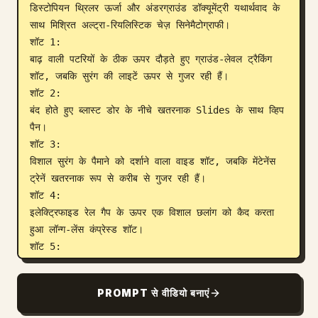
डिस्टोपियन थ्रिलर ऊर्जा और अंडरग्राउंड डॉक्यूमेंट्री यथार्थवाद के 
साथ मिश्रित अल्ट्रा-रियलिस्टिक चेज़ सिनेमैटोग्राफी।

शॉट 1:

बाढ़ वाली पटरियों के ठीक ऊपर दौड़ते हुए ग्राउंड-लेवल ट्रैकिंग 
शॉट, जबकि सुरंग की लाइटें ऊपर से गुजर रही हैं।

शॉट 2:

बंद होते हुए ब्लास्ट डोर के नीचे खतरनाक Slides के साथ व्हिप 
पैन।

शॉट 3:

विशाल सुरंग के पैमाने को दर्शाने वाला वाइड शॉट, जबकि मेंटेनेंस 
ट्रेनें खतरनाक रूप से करीब से गुजर रही हैं।

शॉट 4:

इलेक्ट्रिफाइड रेल गैप के ऊपर एक विशाल छलांग को कैद करता 
हुआ लॉन्ग-लेंस कंप्रेस्ड शॉट।

शॉट 5:

गहरी सुरंग शाफ्ट के ऊपर अस्थिर मचान (scaffolding) के 
चारों ओर घूमता हुआ हैंडहेल्ड ट्रैकिंग शॉट।

PROMPT से वीडियो बनाएं
शॉट 6:

ढहते हुए मेंटेनेंस कॉरिडोर के माध्यम से अंतिम असंभव स्प्रिंट, 