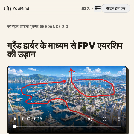
साइन इन करें
YouMind
अवलोकन
प्रॉम्प्ट्स
›
वीडियो प्रॉम्प्ट
›
SEEDANCE 2.0
ग्रैंड हार्बर के माध्यम से FPV एयरशिप
उपयोग के मामले
की उड़ान
कौशल
प्रॉम्प्ट
मूल्य निर्धारण
डाउनलोड