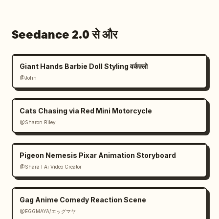
Seedance 2.0 से और
Giant Hands Barbie Doll Styling वर्कफ़्लो
@John
Cats Chasing via Red Mini Motorcycle
@Sharon Riley
Pigeon Nemesis Pixar Animation Storyboard
@Shara I Ai Video Creator
Gag Anime Comedy Reaction Scene
@EGGMAYA/エッグマヤ