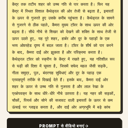
केंद्र तक तटीय शहर को उच्च गति से पार करता है। फिर यह 
केंद्र में स्थित विशाल कैथेड्रल की ओर तेजी से बढ़ता है, इमारतों 
के ऊपर से गुजरते हुए उसके करीब पहुंचता है। कैथेड्रल के सामने 
से गुजरने से ठीक पहले, कैमरा मुख्य टॉवर के साथ ऊपर की ओर 
बढ़ता है। सीधे नीचे से शिखर को देखने की शक्ति के साथ तेजी से 
ऊपर उठते हुए, यह पूरे शहर, हार्बर और दूर के पहाड़ों के एक 
भव्य ओवरहेड दृश्य में बदल जाता है। टॉवर के शीर्ष को पार करने 
के बाद, कैमरा दाईं ओर झुकता है और परिक्रमा करता है। 
कैथेड्रल टॉवर को स्क्रीन के केंद्र में रखते हुए, यह गतिशील रूप 
से घड़ी की दिशा में घूमता है, जिसमें सफेद महल जैसी सड़कें, 
नीला समुद्र, पुल, बंदरगाह सुविधाएं और दूर के पहाड़ एक 
प्रवाहपूर्ण तरीके से दिखाई देते हैं। इसके बाद, कैमरा दाईं ओर 
शहर के ऊपर से उच्च गति से गुजरता है और लाल रेखा के 
प्रक्षेपवक्र के साथ धीरे-धीरे नीचे उतरता है। यह नहर की सड़कों, 
चौकों, पियर्स और सोने की सजावट वाली इमारतों के ऊपर से कम 
ऊंचाई पर ग्लाइड करता है, और दाईं ओर अग्रभूमि में बड़े कांच 
की छत वाली इमारत और बंदरगाह की सड़क की ओर उड़ता है। 
वीडियो सिनेमाई, अल्ट्रा-हाई डेफिनिशन है, जिसमें स्मूथ कैमरा 
PROMPT से वीडियो बनाएं
वर्क, गति की तीव्र भावना, प्राकृतिक मोशन ब्लर, यथार्थवादी 