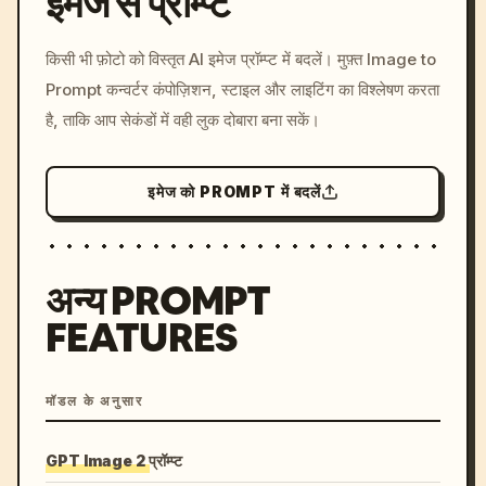
इमेज से प्रॉम्प्ट
/imagine prompt: cinemati
किसी भी फ़ोटो को विस्तृत AI इमेज प्रॉम्प्ट में बदलें। मुफ़्त Image to
c, cyberpunk sunset, neon
Prompt कन्वर्टर कंपोज़िशन, स्टाइल और लाइटिंग का विश्लेषण करता
colors, 8k --v 6.0
है, ताकि आप सेकंडों में वही लुक दोबारा बना सकें।
इमेज को PROMPT में बदलें
अन्य PROMPT
FEATURES
मॉडल के अनुसार
GPT Image 2 प्रॉम्प्ट