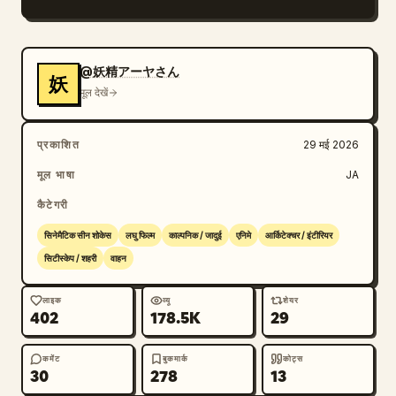
वातावरण, पानी का प्रतिबिंब, सूरज की रोशनी, त्रि-आयामी बादल 
हैं और यह एक भव्य फंतासी हार्बर शहर के पैमाने पर जोर देता है। 
कोई भी लाल गाइड लाइन, तीर, हाथ से खींचे गए निशान, 
@妖精アーヤさん
妖
एनोटेशन या टेक्स्ट प्रदर्शित न करें।
मूल देखें
प्रकाशित
29 मई 2026
मूल भाषा
JA
कैटेगरी
सिनेमैटिक सीन शोकेस
लघु फिल्म
काल्पनिक / जादुई
एनिमे
आर्किटेक्चर / इंटीरियर
सिटीस्केप / शहरी
वाहन
लाइक
व्यू
शेयर
402
178.5K
29
कमेंट
बुकमार्क
कोट्स
30
278
13