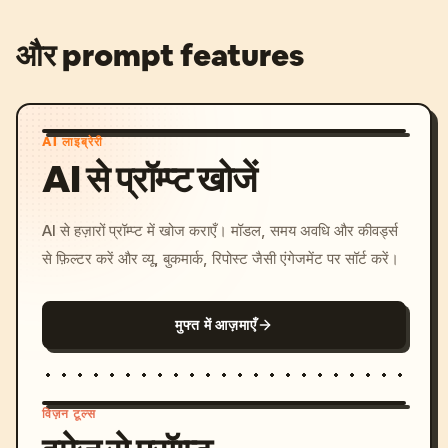
और prompt features
AI लाइब्रेरी
AI से प्रॉम्प्ट खोजें
AI से हज़ारों प्रॉम्प्ट में खोज कराएँ। मॉडल, समय अवधि और कीवर्ड्स
से फ़िल्टर करें और व्यू, बुकमार्क, रिपोस्ट जैसी एंगेजमेंट पर सॉर्ट करें।
मुफ्त में आज़माएँ
विज़न टूल्स