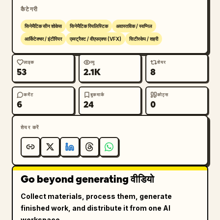
कैटेगरी
सिनेमैटिक सीन शोकेस
सिनेमैटिक रियलिस्टिक
अवास्तविक / स्वप्निल
आर्किटेक्चर / इंटीरियर
एब्स्ट्रैक्ट / वीएफएक्स (VFX)
सिटीस्केप / शहरी
लाइक
व्यू
शेयर
53
2.1K
8
कमेंट
बुकमार्क
कोट्स
6
24
0
शेयर करें
Go beyond generating वीडियो
Collect materials, process them, generate
finished work, and distribute it from one AI
workspace.