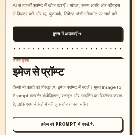
AI से हज़ारों प्रॉम्प्ट में खोज कराएँ। मॉडल, समय अवधि और कीवर्ड्स
से फ़िल्टर करें और व्यू, बुकमार्क, रिपोस्ट जैसी एंगेजमेंट पर सॉर्ट करें।
मुफ्त में आज़माएँ
विज़न टूल्स
इमेज से प्रॉम्प्ट
/imagine prompt: cinemati
किसी भी फ़ोटो को विस्तृत AI इमेज प्रॉम्प्ट में बदलें। मुफ़्त Image to
c, cyberpunk sunset, neon
Prompt कन्वर्टर कंपोज़िशन, स्टाइल और लाइटिंग का विश्लेषण करता
colors, 8k --v 6.0
है, ताकि आप सेकंडों में वही लुक दोबारा बना सकें।
इमेज को PROMPT में बदलें