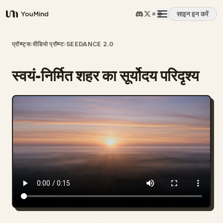
साइन इन करें
YouMind
अवलोकन
प्रॉम्प्ट्स
›
वीडियो प्रॉम्प्ट
›
SEEDANCE 2.0
स्वयं-निर्मित शहर का सूर्योदय परिदृश्य
उपयोग के मामले
कौशल
प्रॉम्प्ट
मूल्य निर्धारण
डाउनलोड