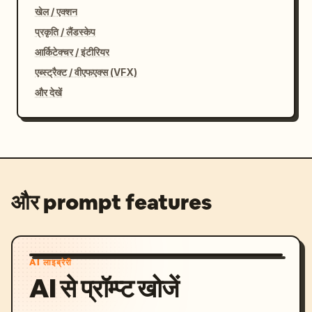
खेल / एक्शन
प्रकृति / लैंडस्केप
आर्किटेक्चर / इंटीरियर
एब्स्ट्रैक्ट / वीएफएक्स (VFX)
और देखें
और prompt features
AI लाइब्रेरी
AI से प्रॉम्प्ट खोजें