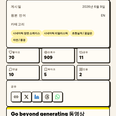
게시일
2026년 6월 9일
내가 흘린 눈물도,

원본 언어
EN
닫혀버린 문들도,

카테고리
사라진 꿈들도,

시네마틱 장면 쇼케이스
시네마틱 리얼리스틱
초현실적 / 꿈같은
자연 / 풍경
모두 밤 속으로 희미해져,

좋아요
조회수
공유
70
909
11
그 빛 속에서 천천히 녹아내렸네.

그 순간 나는 볼 수 있었네,

댓글
북마크
인용
10
5
2
세상은 결코 내 편이 아니었던 적이 없었음을.

공유
세상은 내게 기다림을 가르치고 있었음을,

아름다움은 조금 늦게 찾아온다는 것을.

Go beyond generating 동영상