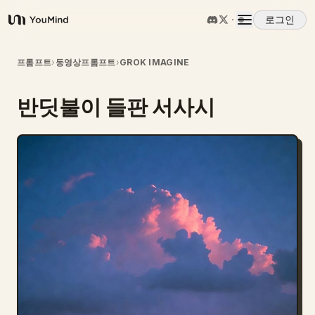
로그인
YouMind
개요
프롬프트
›
동영상프롬프트
›
GROK IMAGINE
반딧불이 들판 서사시
사용 사례
스킬
프롬프트
가격
다운로드