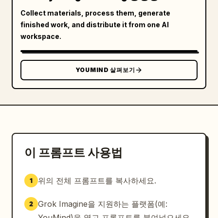
만약 내일 이 모든 것이 사라진다 해도,

Collect materials, process them, generate
finished work, and distribute it from one AI
나는 여전히 그 회색빛 황혼을 기억하리라.

workspace.
저 반딧불이 별들과,

YOUMIND 살펴보기
끝없이 이어지는 빛,

그리고 그 순간만큼은,

떠나고 싶지 않았던 나의 마음을.

짧은 그 순간,

이 프롬프트 사용법
내 영혼은 볼 수 있었네,

위의 전체 프롬프트를 복사하세요.
1
세상은 아름다웠고,

Grok Imagine을 지원하는 플랫폼(예:
2
나 또한 그러했음을.
YouMind)을 열고 프롬프트를 붙여넣으세요.