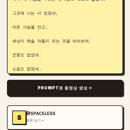
그곳에 나는 서 있었네,

아픈 가슴을 안고,

세상이 예술 작품이 되는 것을 바라보며.

군중도 없었네.

소음도 없었네.

달려야 할 경주도 없었네.

PROMPT로 동영상 생성
그저 대지와 하늘이,

하나가 되었을 뿐.

@SPACELESS
S
원본 보기
내가 잃어버린 세월도,
