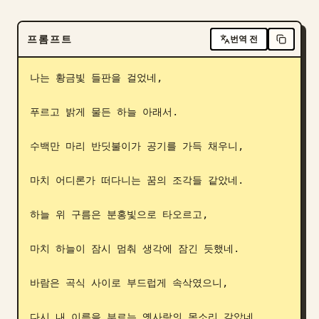
프롬프트
번역 전
나는 황금빛 들판을 걸었네,

푸르고 밝게 물든 하늘 아래서.

수백만 마리 반딧불이가 공기를 가득 채우니,

마치 어디론가 떠다니는 꿈의 조각들 같았네.

하늘 위 구름은 분홍빛으로 타오르고,

마치 하늘이 잠시 멈춰 생각에 잠긴 듯했네.

바람은 곡식 사이로 부드럽게 속삭였으니,

다시 내 이름을 부르는 옛사랑의 목소리 같았네.
