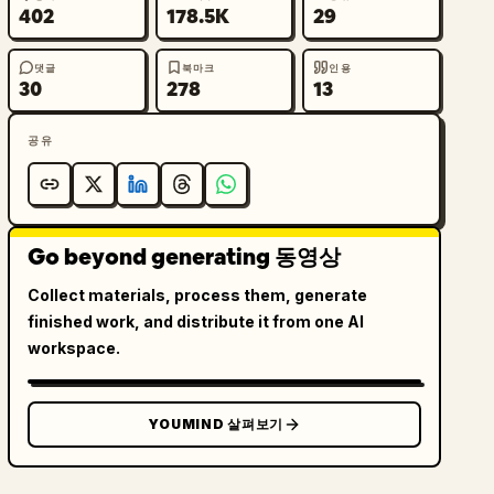
402
178.5K
29
댓글
북마크
인용
30
278
13
공유
Go beyond generating 동영상
Collect materials, process them, generate
finished work, and distribute it from one AI
workspace.
YOUMIND 살펴보기