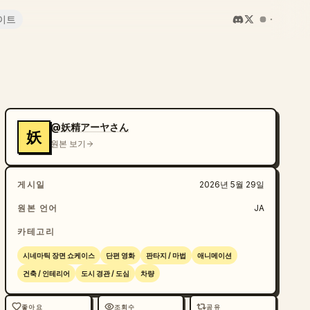
이트
@妖精アーヤさん
妖
원본 보기
게시일
2026년 5월 29일
원본 언어
JA
카테고리
시네마틱 장면 쇼케이스
단편 영화
판타지 / 마법
애니메이션
건축 / 인테리어
도시 경관 / 도심
차량
좋아요
조회수
공유