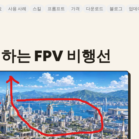
요
사용 사례
스킬
프롬프트
가격
다운로드
블로그
업데
하는 FPV 비행선