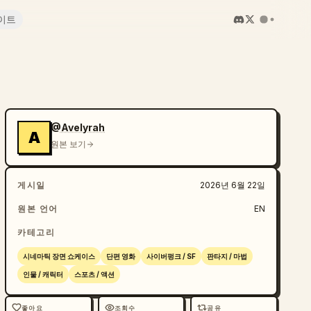
이트
@Avelyrah
A
원본 보기
게시일
2026년 6월 22일
원본 언어
EN
카테고리
시네마틱 장면 쇼케이스
단편 영화
사이버펑크 / SF
판타지 / 마법
인물 / 캐릭터
스포츠 / 액션
좋아요
조회수
공유