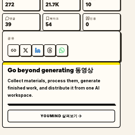
272
21.7K
10
댓글
북마크
인용
39
54
0
공유
Go beyond generating 동영상
Collect materials, process them, generate
finished work, and distribute it from one AI
workspace.
YOUMIND 살펴보기