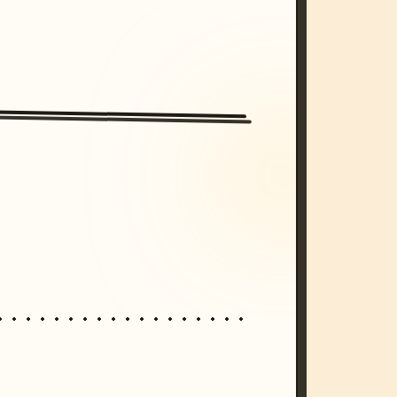
/imagine prompt: cinematic, cyberpunk s
unset, neon colors, 8k --v 6.0