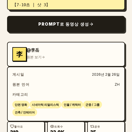
【7-10초 | 샷 3】

• 영상: 서브 남주의 얼굴이 급변하며 충격받은 듯 뒷
걸음질 친다.

PROMPT로 동영상 생성
• 대사 (자오톈위, 당황하며):

“너… 어떻게 알았지?!”

【10-12초 | 샷 4】

• 영상: 절친이 문을 열고 들어와 협력 문서를 던진
@李岳
李
다.

원본 보기
• 대사 (절친, 위압적으로):

“그녀는 너희 모회사의 숨겨진 최대 투자자야!”

게시일
2026년 2월 26일
【12-15초 | 샷 5 | 클라이맥스 샷】

• 영상: 여주인공이 반지를 집어 들고 아무렇지 않게 
원본 언어
ZH
쓰레기통에 던져 넣는다.

카테고리
• 대사 (린완, 차갑고 매혹적인 결론):

“이제, 내가 너를 원하지 않아.”

단편 영화
시네마틱 리얼리스틱
인물 / 캐릭터
군중 / 그룹
• 정지 화면: 여주인공의 아름다운 옆모습.
건축 / 인테리어
좋아요
조회수
공유