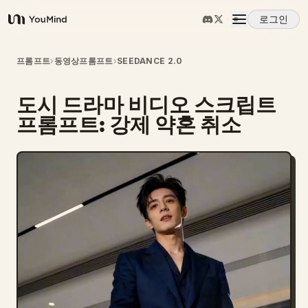
로그인
YouMind
개요
프롬프트
›
동영상프롬프트
›
SEEDANCE 2.0
도시 드라마 비디오 스크립트
사용 사례
프롬프트: 강제 약혼 취소
스킬
프롬프트
가격
다운로드