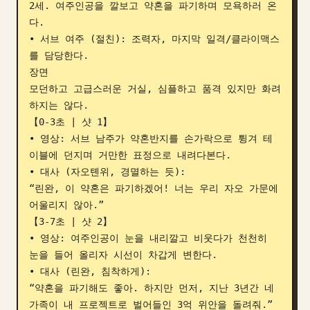
2세. 여주인공을 깔보고 약혼을 파기하며 모욕하러 온
다.

• 서브 여주 (절친): 조력자, 마지막 일격/클라이맥스
를 담당한다.

장면

모던하고 고급스러운 거실, 심플하고 품격 있지만 화려
하지는 않다.

【0-3초 | 샷 1】

• 영상: 서브 남주가 약혼반지를 손가락으로 튕겨 테
이블에 던지며 거만한 표정으로 내려다본다.

• 대사 (자오톈위, 경멸하는 듯):

“린완, 이 약혼은 파기하겠어! 너는 우리 자오 가문에 
어울리지 않아.”

【3-7초 | 샷 2】

• 영상: 여주인공이 눈을 내리깔고 비웃다가 천천히 
눈을 들어 올리자 시선이 차갑게 변한다.

• 대사 (린완, 침착하게):

“약혼을 파기해도 좋아. 하지만 먼저, 지난 3년간 네 
가족이 내 프로젝트로 벌어들인 3억 위안을 돌려줘.”
