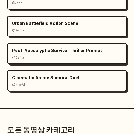
@John
Urban Battlefield Action Scene
@Pyona
Post-Apocalyptic Survival Thriller Prompt
@Calira
Cinematic Anime Samurai Duel
@NoorAI
모든 동영상 카테고리