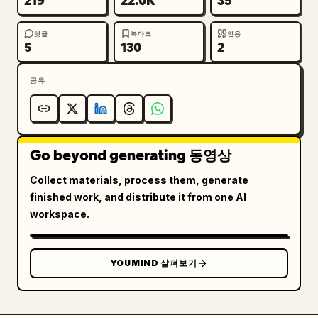
219
22.0K
35
댓글
북마크
인용
5
130
2
공유
Go beyond generating 동영상
Collect materials, process them, generate
finished work, and distribute it from one AI
workspace.
YOUMIND 살펴보기