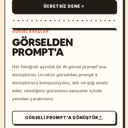
ÜCRETSIZ DENE
GÖRSEL ARAÇLAR
GÖRSELDEN
PROMPT'A
/imagine prompt: cinemati
c, cyberpunk sunset, neon
colors, 8k --v 6.0
Her fotoğrafı ayrıntılı bir AI görsel prompt'una
dönüştürün. Ücretsiz görselden prompt'a
dönüştürücü kompozisyonu, stili ve ışığı analiz
eder; istediğiniz görünümü saniyeler içinde
yeniden yaratırsınız.
GÖRSELI PROMPT'A DÖNÜŞTÜR