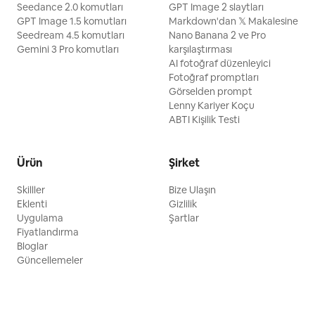
Seedance 2.0 komutları
GPT Image 2 slaytları
GPT Image 1.5 komutları
Markdown'dan 𝕏 Makalesine
Seedream 4.5 komutları
Nano Banana 2 ve Pro
Gemini 3 Pro komutları
karşılaştırması
AI fotoğraf düzenleyici
Fotoğraf promptları
Görselden prompt
Lenny Kariyer Koçu
ABTI Kişilik Testi
Ürün
Şirket
Skilller
Bize Ulaşın
Eklenti
Gizlilik
Uygulama
Şartlar
Fiyatlandırma
Bloglar
Güncellemeler