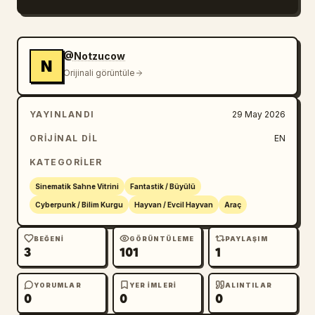
@Notzucow
N
Orijinali görüntüle
YAYINLANDI
29 May 2026
ORIJINAL DIL
EN
KATEGORILER
Sinematik Sahne Vitrini
Fantastik / Büyülü
Cyberpunk / Bilim Kurgu
Hayvan / Evcil Hayvan
Araç
BEĞENI
GÖRÜNTÜLEME
PAYLAŞIM
3
101
1
YORUMLAR
YER IMLERI
ALINTILAR
0
0
0