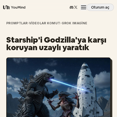
Oturum aç
YouMind
Genel Bakış
PROMPTLAR
›
VIDEOLAR KOMUT
›
GROK IMAGINE
Starship'i Godzilla'ya karşı
Kullanım Senaryoları
koruyan uzaylı yaratık
Beceriler
İstemler
Fiyatlandırma
İndir