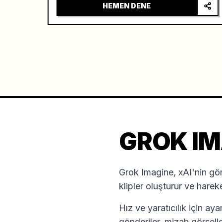
HEMEN DENE
GROK IM
Grok Imagine, xAI'nin gör
klipler oluşturur ve hareket
Hız ve yaratıcılık için ay
gönderiler, mizah görselle