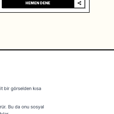
HEMEN DENE
t bir görselden kısa
türür. Bu da onu sosyal
ılar.