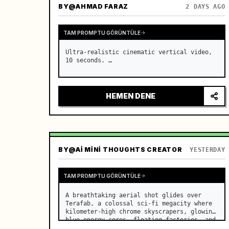
BY
@AHMAD FARAZ
2 DAYS AGO
TAM PROMPTU GÖRÜNTÜLE
Ultra-realistic cinematic vertical video, 
10 seconds. …
HEMEN DENE
BY
@AI MINI THOUGHTS CREATOR
YESTERDAY
TAM PROMPTU GÖRÜNTÜLE
A breathtaking aerial shot glides over 
Terafab, a colossal sci-fi megacity where 
kilometer-high chrome skyscrapers, glowing 
blue energy cores, floating factories, and 
endless sky bridges stretch beyond the 