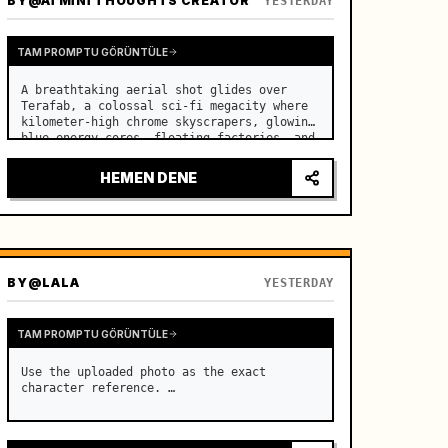
BY
@AI MINI THOUGHTS CREATOR
YESTERDAY
TAM PROMPTU GÖRÜNTÜLE
A breathtaking aerial shot glides over 
Terafab, a colossal sci-fi megacity where 
kilometer-high chrome skyscrapers, glowing 
blue energy cores, floating factories, and 
endless sky bridges stretch beyond the 
horizon. …
HEMEN DENE
BY
@LALA
YESTERDAY
TAM PROMPTU GÖRÜNTÜLE
Use the uploaded photo as the exact 
character reference. …