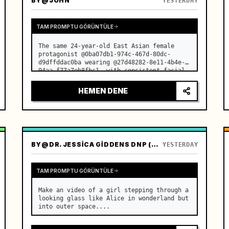
BY
@JOHN
YESTERDAY
TAM PROMPTU GÖRÜNTÜLE
The same 24-year-old East Asian female 
protagonist @0ba07db1-974c-467d-80dc-
d9dffddac0ba wearing @27d48282-8e11-4b4e-
94aa-f77a7eb8fbc1, with consistent facial 
features, age, and temperament throughout. 
…
HEMEN DENE
BY
@DR. JESSICA GIDDENS DNP (NURSE)
YESTERDAY
TAM PROMPTU GÖRÜNTÜLE
Make an video of a girl stepping through a 
looking glass like Alice in wonderland but 
into outer space....