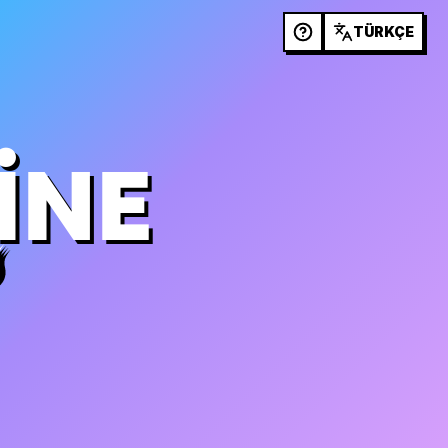
TÜRKÇE
INE