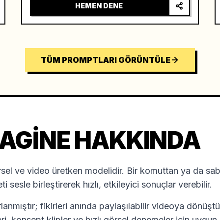
HEMEN DENE
TÜM PROMPTLARI GÖRÜNTÜLE
AGINE HAKKINDA
sel ve video üretken modelidir. Bir komuttan ya da sabi
i sesle birleştirerek hızlı, etkileyici sonuçlar verebilir.
arlanmıştır; fikirleri anında paylaşılabilir videoya dönüş
ri, konsept klipler ve hızlı görsel denemeler için uygun k