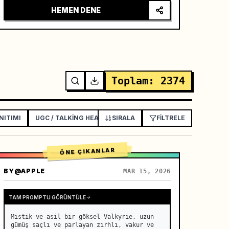
HEMEN DENE
Toplam
:
2374
NITIMI
UGC / TALKING HEAD REKLAMI
SIRALA
AÇIKLAYICI / EĞITIM
FILTRELE
ÖNE ÇIKANLAR
BY
@APPLE
MAR 15, 2026
TAM PROMPTU GÖRÜNTÜLE
Mistik ve asil bir göksel Valkyrie, uzun 
gümüş saçlı ve parlayan zırhlı, vakur ve 