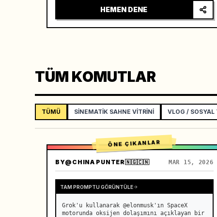
horizon. …
HEMEN DENE
TÜM KOMUTLAR
TÜMÜ
SINEMATIK SAHNE VITRINI
VLOG / SOSYAL
ÖNE ÇIKANLAR
BY
@CHINA PUNTER🇳🇬🇨🇳
MAR 15, 2026
TAM PROMPTU GÖRÜNTÜLE
Grok'u kullanarak @elonmusk'ın SpaceX 
motorunda oksijen dolaşımını açıklayan bir 