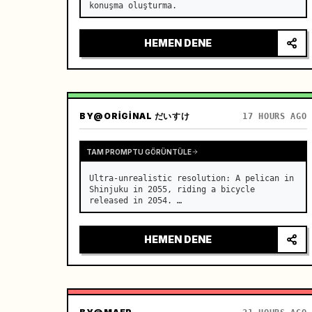
konuşma oluşturma.
HEMEN DENE
BY
@ORIGINAL だいすけ
17 HOURS AGO
TAM PROMPTU GÖRÜNTÜLE
Ultra-unrealistic resolution: A pelican in 
Shinjuku in 2055, riding a bicycle 
released in 2054. …
HEMEN DENE