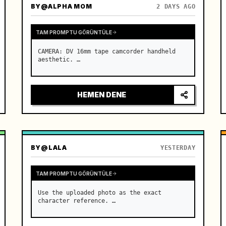
BY
@ALPHA MOM
2 DAYS AGO
TAM PROMPTU GÖRÜNTÜLE
CAMERA: DV 16mm tape camcorder handheld 
aesthetic. …
HEMEN DENE
BY
@LALA
YESTERDAY
TAM PROMPTU GÖRÜNTÜLE
Use the uploaded photo as the exact 
character reference. …