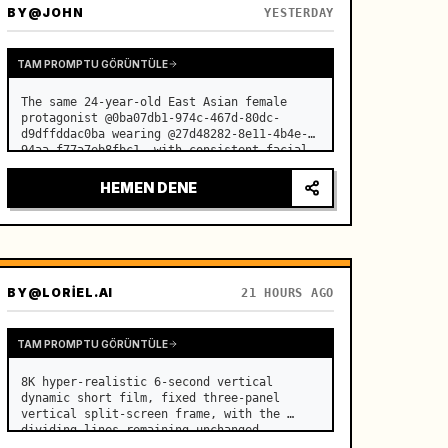
BY
@JOHN
YESTERDAY
TAM PROMPTU GÖRÜNTÜLE
The same 24-year-old East Asian female 
protagonist @0ba07db1-974c-467d-80dc-
d9dffddac0ba wearing @27d48282-8e11-4b4e-
94aa-f77a7eb8fbc1, with consistent facial 
features, age, and temperament throughout. 
…
HEMEN DENE
BY
@LORIEL.AI
21 HOURS AGO
TAM PROMPTU GÖRÜNTÜLE
8K hyper-realistic 6-second vertical 
dynamic short film, fixed three-panel 
vertical split-screen frame, with the 
dividing lines remaining unchanged. …