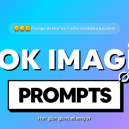
Design Arena'da 3 altın madalya kazandı
OK IMAG
PROMPTS
Her gün güncelleniyor