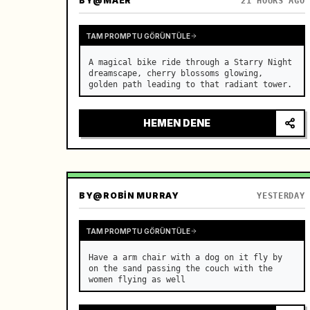
BY
@MAER
21 HOURS AGO
TAM PROMPTU GÖRÜNTÜLE
A magical bike ride through a Starry Night 
dreamscape, cherry blossoms glowing, 
golden path leading to that radiant tower.
HEMEN DENE
BY
@ROBIN MURRAY
YESTERDAY
TAM PROMPTU GÖRÜNTÜLE
Have a arm chair with a dog on it fly by 
on the sand passing the couch with the 
women flying as well