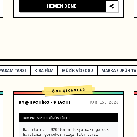
HEMEN DENE
 YAŞAM TARZI
KISA FILM
MÜZIK VIDEOSU
MARKA / ÜRÜN TA
ÖNE ÇIKANLAR
BY
@HACHIKO - $HACHI
MAR 15, 2026
TAM PROMPTU GÖRÜNTÜLE
Hachiko'nun 1920'lerin Tokyo'daki gerçek 
hayatının gerçekçi çizgi film tarzı 