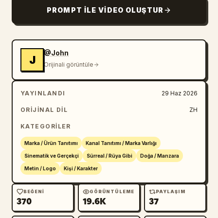
"seedance" belirir.
PROMPT ILE VIDEO OLUŞTUR
@John
J
Orijinali görüntüle
YAYINLANDI
29 Haz 2026
ORIJINAL DIL
ZH
KATEGORILER
Marka / Ürün Tanıtımı
Kanal Tanıtımı / Marka Varlığı
Sinematik ve Gerçekçi
Sürreal / Rüya Gibi
Doğa / Manzara
Metin / Logo
Kişi / Karakter
BEĞENI
GÖRÜNTÜLEME
PAYLAŞIM
370
19.6K
37