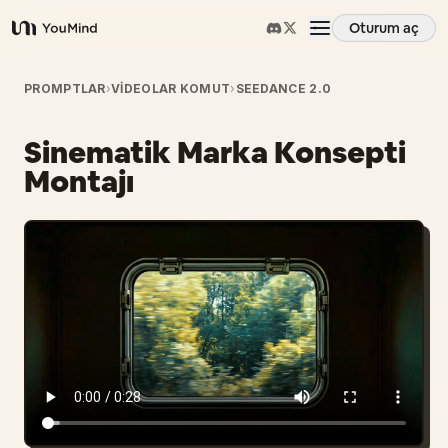
Oturum aç
YouMind
Genel Bakış
PROMPTLAR
›
VIDEOLAR KOMUT
›
SEEDANCE 2.0
Sinematik Marka Konsepti
Kullanım Senaryoları
Montajı
Beceriler
İstemler
Fiyatlandırma
İndir