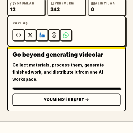
YORUMLAR
YER IMLERI
ALINTILAR
12
342
0
PAYLAŞ
Go beyond generating videolar
Collect materials, process them, generate
finished work, and distribute it from one AI
workspace.
YOUMIND’I KEŞFET