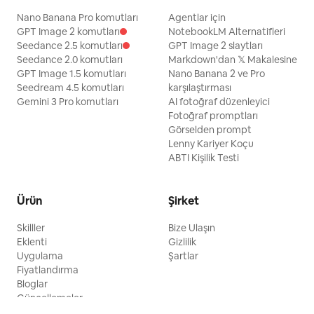
Nano Banana Pro komutları
Agentlar için
GPT Image 2 komutları
NotebookLM Alternatifleri
Seedance 2.5 komutları
GPT Image 2 slaytları
Seedance 2.0 komutları
Markdown'dan 𝕏 Makalesine
GPT Image 1.5 komutları
Nano Banana 2 ve Pro
Seedream 4.5 komutları
karşılaştırması
Gemini 3 Pro komutları
AI fotoğraf düzenleyici
Fotoğraf promptları
Görselden prompt
Lenny Kariyer Koçu
ABTI Kişilik Testi
Ürün
Şirket
Skilller
Bize Ulaşın
Eklenti
Gizlilik
Uygulama
Şartlar
Fiyatlandırma
Bloglar
Güncellemeler