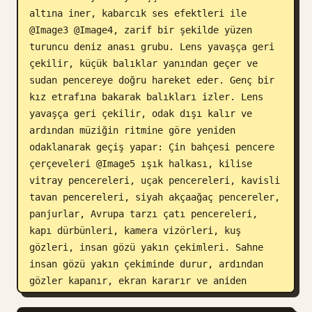
altına iner, kabarcık ses efektleri ile 
@Image3 @Image4, zarif bir şekilde yüzen 
turuncu deniz anası grubu. Lens yavaşça geri 
çekilir, küçük balıklar yanından geçer ve 
sudan pencereye doğru hareket eder. Genç bir 
kız etrafına bakarak balıkları izler. Lens 
yavaşça geri çekilir, odak dışı kalır ve 
ardından müziğin ritmine göre yeniden 
odaklanarak geçiş yapar: Çin bahçesi pencere 
çerçeveleri @Image5 ışık halkası, kilise 
vitray pencereleri, uçak pencereleri, kavisli 
tavan pencereleri, siyah akçaağaç pencereler, 
panjurlar, Avrupa tarzı çatı pencereleri, 
kapı dürbünleri, kamera vizörleri, kuş 
gözleri, insan gözü yakın çekimleri. Sahne 
insan gözü yakın çekiminde durur, ardından 
gözler kapanır, ekran kararır ve aniden 
açılır, merkezde vurgulu bir şekilde 