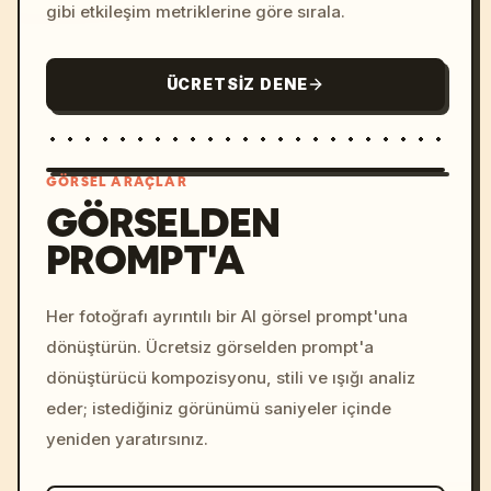
gibi etkileşim metriklerine göre sırala.
ÜCRETSIZ DENE
GÖRSEL ARAÇLAR
GÖRSELDEN
PROMPT'A
/imagine prompt: cinemati
c, cyberpunk sunset, neon
colors, 8k --v 6.0
Her fotoğrafı ayrıntılı bir AI görsel prompt'una
dönüştürün. Ücretsiz görselden prompt'a
dönüştürücü kompozisyonu, stili ve ışığı analiz
eder; istediğiniz görünümü saniyeler içinde
yeniden yaratırsınız.