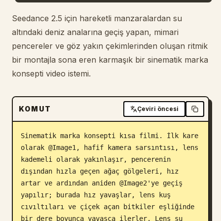
Blog
Seedance 2.5 için hareketli manzaralardan su
altındaki deniz analarına geçiş yapan, mimari
pencereler ve göz yakın çekimlerinden oluşan ritmik
Güncellemeler
bir montajla sona eren karmaşık bir sinematik marka
konsepti video istemi.
KOMUT
Çeviri öncesi
Sinematik marka konsepti kısa filmi. İlk kare 
olarak @Image1, hafif kamera sarsıntısı, lens 
kademeli olarak yakınlaşır, pencerenin 
dışından hızla geçen ağaç gölgeleri, hız 
artar ve ardından aniden @Image2'ye geçiş 
yapılır; burada hız yavaşlar, lens kuş 
cıvıltıları ve çiçek açan bitkiler eşliğinde 
bir dere boyunca yavaşça ilerler. Lens su 