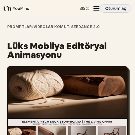
Oturum aç
YouMind
Genel Bakış
PROMPTLAR
›
VIDEOLAR KOMUT
›
SEEDANCE 2.0
Lüks Mobilya Editöryal
Kullanım Senaryoları
Animasyonu
Beceriler
İstemler
Fiyatlandırma
İndir