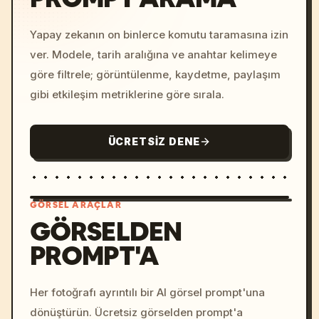
Yapay zekanın on binlerce komutu taramasına izin
ver. Modele, tarih aralığına ve anahtar kelimeye
göre filtrele; görüntülenme, kaydetme, paylaşım
gibi etkileşim metriklerine göre sırala.
ÜCRETSIZ DENE
GÖRSEL ARAÇLAR
GÖRSELDEN
PROMPT'A
/imagine prompt: cinemati
c, cyberpunk sunset, neon
colors, 8k --v 6.0
Her fotoğrafı ayrıntılı bir AI görsel prompt'una
dönüştürün. Ücretsiz görselden prompt'a