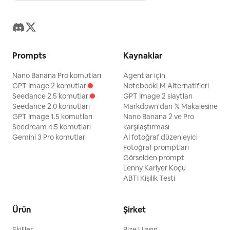
Prompts
Kaynaklar
Nano Banana Pro komutları
Agentlar için
GPT Image 2 komutları
NotebookLM Alternatifleri
Seedance 2.5 komutları
GPT Image 2 slaytları
Seedance 2.0 komutları
Markdown'dan 𝕏 Makalesine
GPT Image 1.5 komutları
Nano Banana 2 ve Pro
Seedream 4.5 komutları
karşılaştırması
Gemini 3 Pro komutları
AI fotoğraf düzenleyici
Fotoğraf promptları
Görselden prompt
Lenny Kariyer Koçu
ABTI Kişilik Testi
Ürün
Şirket
Skilller
Bize Ulaşın