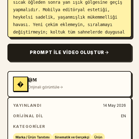
sıcak öğleden sonra yan ışık gölgesine geçiş 
yapmalıdır. Mobilya editöryal estetiği, 
heykelsi sadelik, yaşanmışlık mükemmelliği 
havası. Yeni çekim eklemeyin, sıralamayı 
değiştirmeyin; koltuk tüm sahnelerde duygusal 
odak noktası olarak kalmalıdır.
PROMPT ILE VIDEO OLUŞTUR
@𝐌
�
Orijinali görüntüle
YAYINLANDI
14 May 2026
ORIJINAL DIL
EN
KATEGORILER
Marka / Ürün Tanıtımı
Sinematik ve Gerçekçi
Ürün