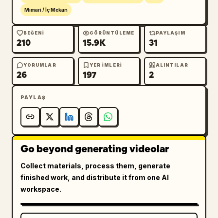
Mimari / İç Mekan
BEĞENI
GÖRÜNTÜLEME
PAYLAŞIM
210
15.9K
31
YORUMLAR
YER IMLERI
ALINTILAR
26
197
2
PAYLAŞ
Go beyond generating videolar
Collect materials, process them, generate
finished work, and distribute it from one AI
workspace.