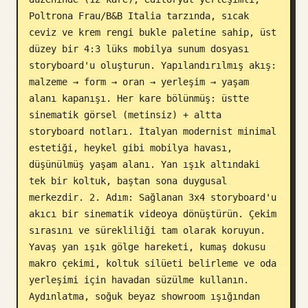
Poltrona Frau/B&B Italia tarzında, sıcak 
ceviz ve krem rengi bukle paletine sahip, üst 
düzey bir 4:3 lüks mobilya sunum dosyası 
storyboard'u oluşturun. Yapılandırılmış akış: 
malzeme → form → oran → yerleşim → yaşam 
alanı kapanışı. Her kare bölünmüş: üstte 
sinematik görsel (metinsiz) + altta 
storyboard notları. İtalyan modernist minimal 
estetiği, heykel gibi mobilya havası, 
düşünülmüş yaşam alanı. Yan ışık altındaki 
tek bir koltuk, baştan sona duygusal 
merkezdir. 2. Adım: Sağlanan 3x4 storyboard'u 
akıcı bir sinematik videoya dönüştürün. Çekim 
sırasını ve sürekliliği tam olarak koruyun. 
Yavaş yan ışık gölge hareketi, kumaş dokusu 
makro çekimi, koltuk silüeti belirleme ve oda 
yerleşimi için havadan süzülme kullanın. 
Aydınlatma, soğuk beyaz showroom ışığından 