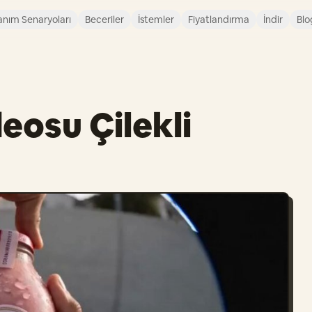
anım Senaryoları
Beceriler
İstemler
Fiyatlandırma
İndir
Blo
eosu Çilekli