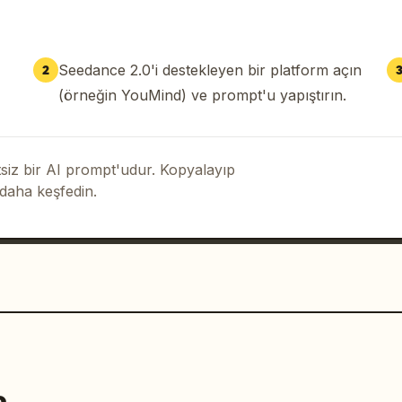
Seedance 2.0'i destekleyen bir platform açın
2
(örneğin YouMind) ve prompt'u yapıştırın.
iz bir AI prompt'udur. Kopyalayıp
 daha keşfedin.
a