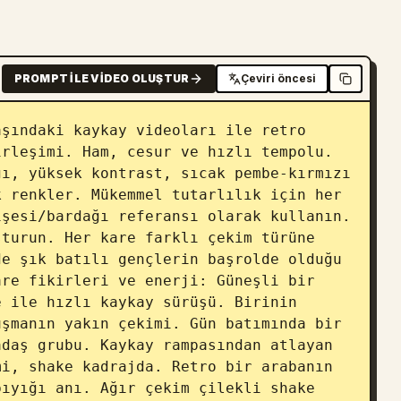
PROMPT ILE VIDEO OLUŞTUR
Çeviri öncesi
şındaki kaykay videoları ile retro 
rleşimi. Ham, cesur ve hızlı tempolu. 
ı, yüksek kontrast, sıcak pembe-kırmızı 
 renkler. Mükemmel tutarlılık için her 
şesi/bardağı referansı olarak kullanın. 
turun. Her kare farklı çekim türüne 
e şık batılı gençlerin başrolde olduğu 
re fikirleri ve enerji: Güneşli bir 
 ile hızlı kaykay sürüşü. Birinin 
şmanın yakın çekimi. Gün batımında bir 
daş grubu. Kaykay rampasından atlayan 
i, shake kadrajda. Retro bir arabanın 
ıyığı anı. Ağır çekim çilekli shake 