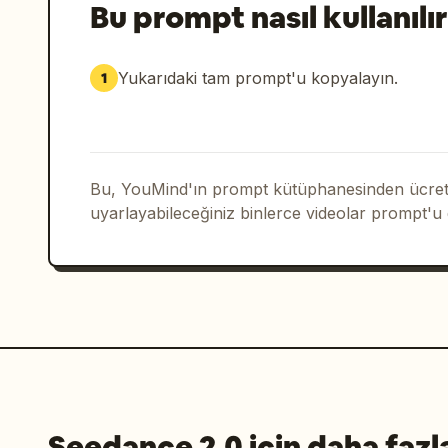
Bu prompt nasıl kullanılır
Yukarıdaki tam prompt'u kopyalayın.
1
Bu, YouMind'ın prompt kütüphanesinden ücrets
uyarlayabileceğiniz binlerce videolar prompt'u
Seedance 2.0 için daha fazl