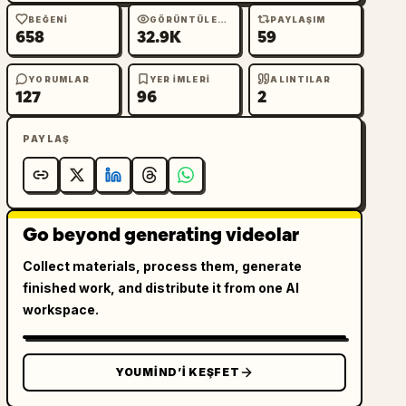
BEĞENI
GÖRÜNTÜLEME
PAYLAŞIM
658
32.9K
59
YORUMLAR
YER IMLERI
ALINTILAR
127
96
2
PAYLAŞ
Go beyond generating videolar
Collect materials, process them, generate
finished work, and distribute it from one AI
workspace.
YOUMIND’I KEŞFET