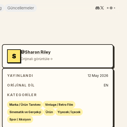
g
Güncellemeler
@Sharon Riley
S
Orijinali görüntüle
YAYINLANDI
12 May 2026
ORIJINAL DIL
EN
KATEGORILER
Marka / Ürün Tanıtımı
Vintage / Retro Film
Sinematik ve Gerçekçi
Ürün
Yiyecek / İçecek
Spor / Aksiyon