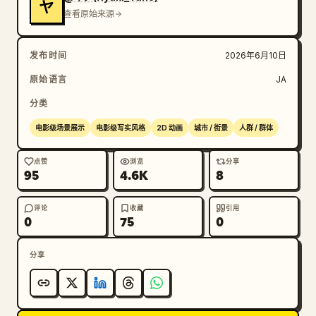
ヤ
第 3 镜头：行驶中列车的外部。车身周围有轨道线和精
查看原始来源
灵。速度感与对角线构图。

第 4 镜头：自动扶梯。小精灵随着乘客的流动上下移动。
发布时间
2026年6月10日
仰拍镜头。

第 5 镜头：在站台等待的人群和停靠的列车。精灵融入列
原始语言
JA
车与人群之间的宁静空间。横向移动。

分类
第 6 镜头：车厢内部。年轻人看着智能手机。涂鸦与吊环
及窗户共存。特写镜头。

电影级场景展示
电影级写实风格
2D 动画
城市 / 街景
人群 / 群体
第 7 镜头：车站工作人员送别列车。丝带线和星星随着列
车的移动而流动。动态镜头。

点赞
浏览
分享
95
4.6K
8
第 8 镜头：列车过桥的全景。天空中有月亮、行星和精
灵。广角拉远镜头。

评论
收藏
引用
第 9 镜头：孩子透过窗户伸出手。仿佛窗外有精灵的引
0
75
0
导。情感特写。

第 10 镜头：车站时钟或标志。小生物坐在信息项目上。
分享
快节奏插入镜头。

第 11 镜头：夜间站台。弯曲的轨道和站台的纵深感。精
灵涂鸦漂浮在夜空中。略微拉远的镜头。

第 12 镜头：一个人从屋顶或高处眺望城市夜景。旁边有