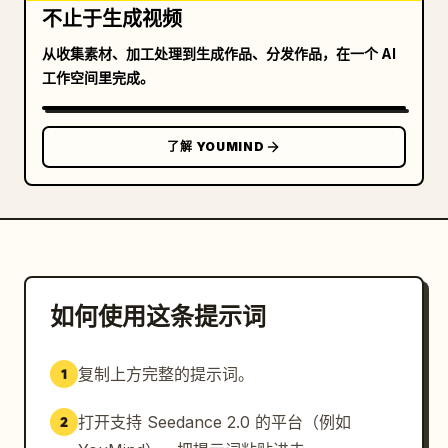
不止于生成视频
一个巨大的兔子涂鸦。星星和轨道线在天空中散开，以余韵
收尾。

从收集素材、加工处理到生成作品、分发作品，在一个 AI
工作空间里完成。
导演/剪辑：

保持节奏轻快，强调城市运动感。

基于列车的方向、行人的走动方向以及特效的流动方向进行
了解 YOUMIND
匹配剪辑。

平衡特写、对角线构图、拉远、向前运动和横向移动。

重视车站无机质感与涂鸦柔软感之间的对比。

视觉风格：

高质量、电影感，车站的金属质感、玻璃、人工照明、从傍
晚到夜晚的城市灯光。

如何使用这条提示词
特效以柔和的粉彩色调为主，混合白色线条。

特效数量丰富，但不会遮挡车站信息、人物或车辆的可见
复制上方完整的提示词。
1
度。

打开支持 Seedance 2.0 的平台（例如
2
要点：
