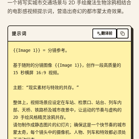
一个将写实城市交通场景与 2D 手绘魔法生物涂鸦相结合
博客
的电影感视频提示词，营造出奇幻的都市蒙太奇效果。
更新
提示词
翻译前
{{Image 1}} = 分镜参考。

基于随附的分镜图像 {{Image 1}}，创作一段高质量的 
15 秒横屏 16:9 视频。

主题：“现实素材与特效的共存。”

整体上，视频场景应设定在车站、检票口、站台、列车内
部、天桥、铁路桥及城市夜景中，让运动的节奏与虚构的 
2D 手绘风格精灵涂鸦共存。

请勿制作成静态图片的幻灯片；确保这是一个快节奏的城市
蒙太奇，每个镜头中的摄像机、人物、列车和特效都必须处