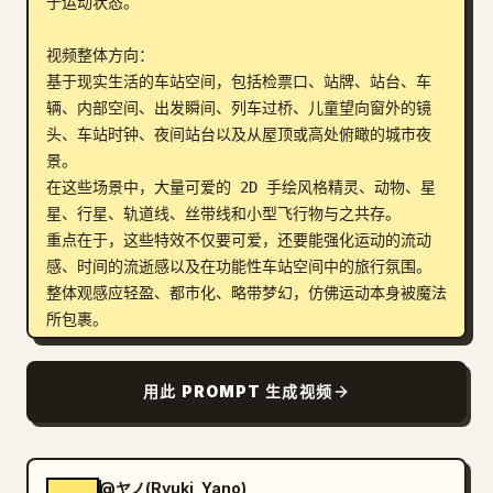
于运动状态。

视频整体方向：

基于现实生活的车站空间，包括检票口、站牌、站台、车
辆、内部空间、出发瞬间、列车过桥、儿童望向窗外的镜
头、车站时钟、夜间站台以及从屋顶或高处俯瞰的城市夜
景。

在这些场景中，大量可爱的 2D 手绘风格精灵、动物、星
星、行星、轨道线、丝带线和小型飞行物与之共存。

重点在于，这些特效不仅要可爱，还要能强化运动的流动
感、时间的流逝感以及在功能性车站空间中的旅行氛围。

整体观感应轻盈、都市化、略带梦幻，仿佛运动本身被魔法
所包裹。

镜头构成：

用此 PROMPT 生成视频
第 1 镜头：检票口的人群。通勤者来来往往。精灵涂鸦在
检票口上方及周围跳舞。向前运动。

第 2 镜头：车站标志或站台导向牌的特写。星星、行星和
小生物在周围流动。快速推镜头。

@ヤノ(Ryuki_Yano)