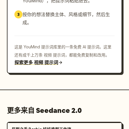
YouMind），把提示词粘贴进去。
禁止静态图片幻灯片。

确保每个镜头中的摄像机、人物、列车和特效都在移动。

按你的想法替换主体、风格或细节，然后生
3
无文字、字幕、Logo 或水印。

无形状扭曲、不自然的增殖，或特效仅仅是“贴”上去的感
成。
觉。

创作一段 15 秒的视频，让隐形的精灵与运动共存，自然
地融入真实的车站空间。
这是 YouMind 提示词库里的一条免费 AI 提示词。这里
还有成千上万条 视频 提示词，都能免费复制和改用。
探索更多 视频 提示词
更多来自 Seedance 2.0