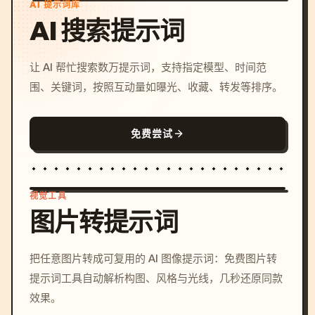
AI 提示词库
AI 搜索提示词
让 AI 帮忙搜索数万提示词，支持指定模型、时间范
围、关键词，按照互动量如曝光、收藏、转发等排序。
免费尝试
视觉工具
图片转提示词
/imagine prompt: cinemati
把任意图片转成可复用的 AI 图像提示词：免费图片转
c, cyberpunk sunset, neon
提示词工具自动解析构图、风格与光线，几秒还原同款
colors, 8k --v 6.0
效果。