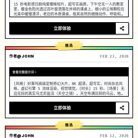
15 秒电影感日剧纯爱暧昧短片，超写实画质，下午空无一人的教室
里，暖金色阳光透过百叶窗洒落在并排的课桌上，细小的尘埃颗粒在
光束中缓慢漂浮，老旧的木质课桌，极其自然的细微动作、呼吸和眼
神张力，人物的面部、服装和发型在整个过程中保持一致，没有变
形、漂移或伪影，真实的胸部轻微起伏与呼吸同步，浅景深，奶油般
立即体验
模糊的背景，温暖的胶片颗粒，8K 锐利，日系青春克制的心动窒息
感。 …
精选
作者
@JOHN
FEB 23, 2026
查看完整提示词
[风格] 好莱坞高级定制奇幻大片，8K 超清，超写实，时尚杂志风
格，虚幻引擎 5 流体渲染，视觉错觉。[时长] 15 秒。[场景] 无
边无际的真实乌尤尼盐沼（天空之镜）。天空布满压抑的乌云，地面
如镜面般完美倒映一切，整体画面呈现极简冷色调。[00:00-
00:05] 镜头 1：高定入场与瓷肌。机位：极低角度仰拍，超长焦
立即体验
镜头推近。动作：一位辨识度极高的亚洲高定脸女模特，在水面上冷
酷行走。效果：她身着并非布料，而是流动着的真实液态青花瓷长
裙。行走时裙摆发出真实陶瓷般的清脆碰撞声，表面流淌着光泽。传
统的青花纹样在白色瓷质…
精选
作者
@JOHN
FEB 12, 2026