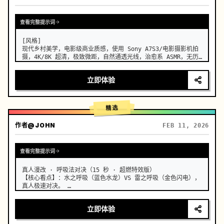
查看完整提示词
[风格]

现代乡村美学，电影级商业质感，使用 Sony A7S3/电影摄影机拍
摄，4K/8K 超清，极致微距，自然通透光线，治愈系 ASMR，无历
史古装剧感。

立即体验
[场景]

一个维护良好、现代化的农舍开放式厨房，背景是郁郁葱葱的菜园，
阳光明媚。

精选
[人物]

现代乡村创作者，黑色长发随意用木簪挽起，身穿深蓝色舒适亚麻服
作者
@JOHN
FEB 11, 2026
饰，妆容清淡，眼神专注而平静。

[镜头细节]

查看完整提示词
[00:00-00:05] 镜头 1：晨间采摘 (新鲜)

画面：高清特写。晨光侧逆光打在植物上。

动作：创作者的双手（手指修长干净）从藤蔓上摘下一颗挂着晶莹…
真人漫改 · 呼吸法对决（15 秒 · 超燃特效版）

【核心看点】：水之呼吸（蓝色水龙）VS 雷之呼吸（金色闪电），
真人极速对决。 …
立即体验