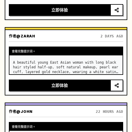
motorcycle on a suburban road. …
立即体验
作者
@ZARAH
2 DAYS AGO
查看完整提示词
A beautiful young East Asian woman with long black 
hair styled half-up, soft natural makeup, pearl ear 
cuff, layered gold necklace, wearing a white satin 
slip dress, stands in a luxurious modern bedroom. …
立即体验
作者
@JOHN
22 HOURS AGO
查看完整提示词