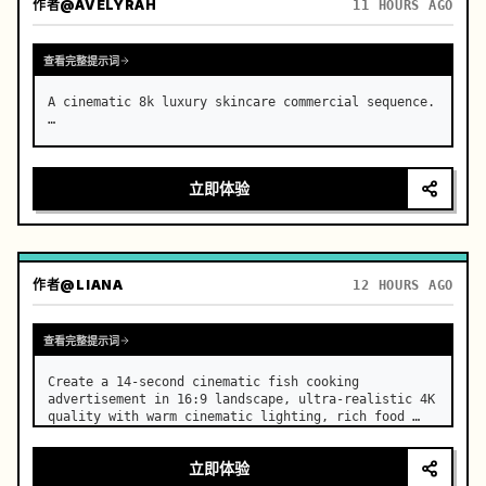
作者
@AVELYRAH
11 HOURS AGO
查看完整提示词
A cinematic 8k luxury skincare commercial sequence. 
…
立即体验
作者
@LIANA
12 HOURS AGO
查看完整提示词
Create a 14-second cinematic fish cooking 
advertisement in 16:9 landscape, ultra-realistic 4K 
quality with warm cinematic lighting, rich food 
textures, and premium commercial aesthetics. …
立即体验