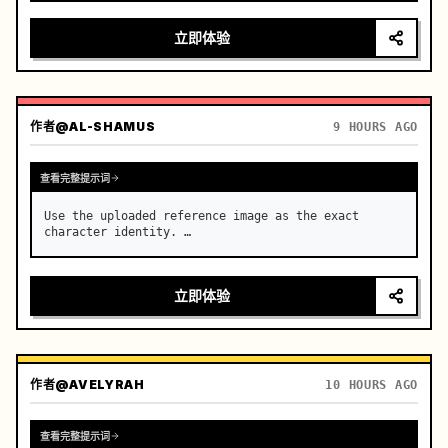
运镜：采用具备无缝转场的快速多角度系统，内景特写 → 肩后视角 
立即体验
→ 外景追踪 → 低机位贴地拍摄，超动态运镜，结合急摇镜头
（whip pans）+ 变速转场（speed ramp）+ 运动模糊遮罩剪
辑，营造连续流动的视觉幻象

(0-2s) 驾驶员内景特写，手部紧握换挡杆，细微的呼吸起伏，仪
表盘灯光闪烁

作者
@AL-SHAMUS
9 HOURS AGO
(2-4s) 肩后视角，前方道路延伸至霓虹闪烁的城市，引擎震动感
增强

(4-6s) 按下…
查看完整提示词
Use the uploaded reference image as the exact 
character identity. …
立即体验
作者
@AVELYRAH
10 HOURS AGO
查看完整提示词