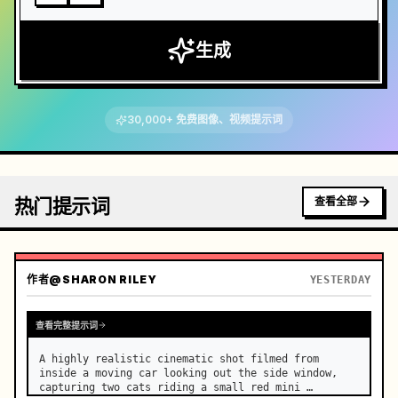
生成
30,000+ 免费图像、视频提示词
热门提示词
查看全部
作者
@SHARON RILEY
YESTERDAY
查看完整提示词
A highly realistic cinematic shot filmed from 
inside a moving car looking out the side window, 
capturing two cats riding a small red mini 