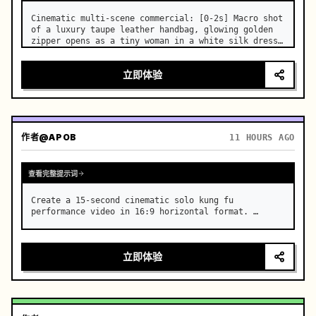
Cinematic multi-scene commercial: [0-2s] Macro shot 
of a luxury taupe leather handbag, glowing golden 
zipper opens as a tiny woman in a white silk dress 
steps out holding a skincare bottle with magical 
sparkles. …
立即体验
作者
@APOB
11 HOURS AGO
查看完整提示词
Create a 15-second cinematic solo kung fu 
performance video in 16:9 horizontal format. …
立即体验