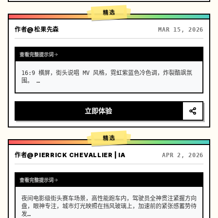
精选
作者
@松果先森
MAR 15, 2026
查看完整提示词
16:9 横屏，街头说唱 MV 风格，霓虹紫蓝色冷色调，炸裂酷飒氛
围。 …
立即体验
精选
作者
@PIERRICK CHEVALLIER | IA
APR 2, 2026
查看完整提示词
夜间电影级街头赛车场景，高性能跑车内，驾驶员全神贯注紧握方向
盘，眼神专注，城市灯光映照在挡风玻璃上，加速前的紧张感蓄势待
发
