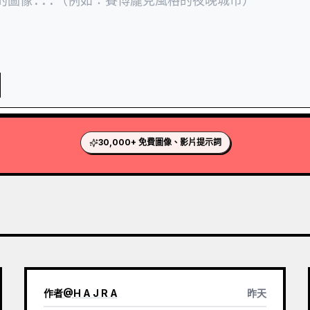
30,000+ 免費圖像、影片提示詞
作者
@
H A J R A
昨天