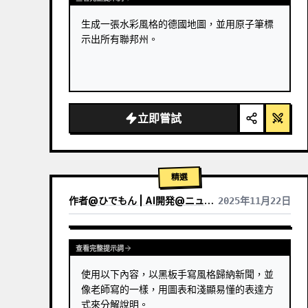
生成一張水彩風格的德國地圖，並用原子筆標
示出所有聯邦州。
立即嘗試
精選
作者
@
ひでもん | AI開発@ニュース発信
2025年11月22日
查看其他模型的結果
查看完整提示詞
使用以下內容，以黑板手寫風格歸納新聞，並
像老師寫的一樣，用圖表和淺顯易懂的表達方
式來分解說明。