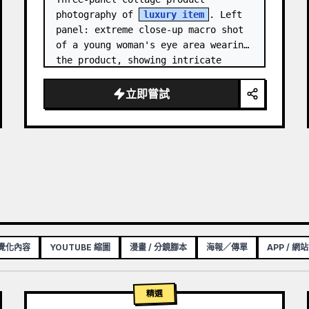
photography of 
luxury item
. Left 
panel: extreme close-up macro shot 
of a young woman's eye area wearing 
the product, showing intricate 
texture and craftsmanship detail, 
natural skin tone, shallow…
立即嘗試
視覺化內容
YOUTUBE 縮圖
漫畫 / 分鏡腳本
海報／傳單
APP / 網
精選