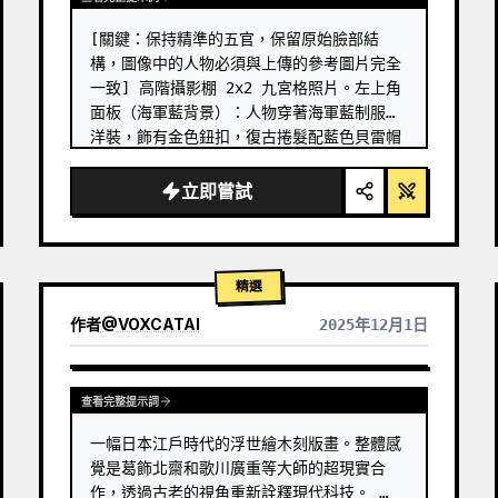
→ 主打產品：真實攝影（真實、優質），3D 
玻璃版本 [擇一]

[關鍵：保持精準的五官，保留原始臉部結
→ 卡片：Apple 液態玻璃（85-…
構，圖像中的人物必須與上傳的參考圖片完全
一致] 高階攝影棚 2x2 九宮格照片。左上角
面板（海軍藍背景）：人物穿著海軍藍制服式
洋裝，飾有金色鈕扣，復古捲髮配藍色貝雷帽
和珍珠耳環。她雙手捧著一塊巨大的拼圖（左
上角拼圖，上面有數字「20」），將其移向畫
立即嘗試
面中央。她的目光專注於中央拼圖區域，表情
嚴肅，略帶微笑。背景是海軍條紋、船錨和文
字「揚帆迎新年」。右上角面板（櫻花粉背
景）：同一位女士穿著粉色蕾絲洋裝，戴著珍
精選
珠項鍊，公主髮型配粉色玫瑰髮夾和水晶耳
作者
@
VOXCATAI
2025年12月1日
環。她雙手捧著右上角拼圖（上面有數字「…
查看完整提示詞
一幅日本江戶時代的浮世繪木刻版畫。整體感
覺是葛飾北齋和歌川廣重等大師的超現實合
作，透過古老的視角重新詮釋現代科技。 …