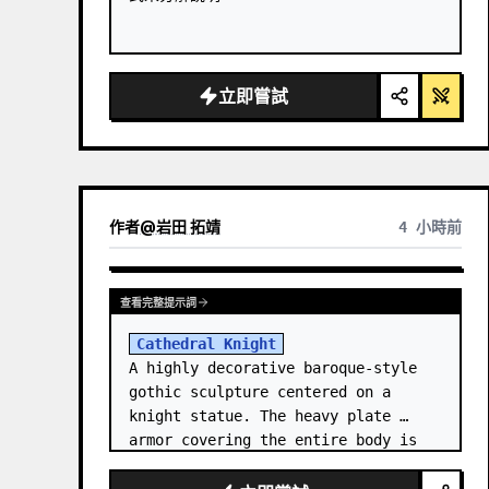
立即嘗試
作者
@
岩田 拓靖
4 小時前
查看完整提示詞
Cathedral Knight
A highly decorative baroque-style 
gothic sculpture centered on a 
knight statue. The heavy plate 
armor covering the entire body is 
filled with detailed metal carvings 
and swirling filigree decorations.