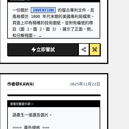
一份關於 
INVENTION
 的復古專利文件，其
風格模仿 1800 年代末期的美國專利局檔案。
頁面上印有精確的技術圖紙，並附有編號的標
註（圖 1、圖 2、圖 3），展示了正面、側面
和分解視圖。 …
立即嘗試
作者
@
KAWAI
2025年11月22日
查看完整提示詞
請產生一張廣告圖片。

==== 廣告規格 ===
