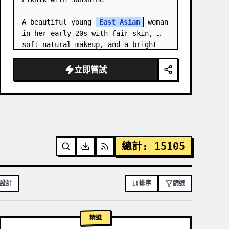
A beautiful young 
East Asian
 woman 
in her early 20s with fair skin, 
soft natural makeup, and a bright 
gentle smile, looking slightly to 
her left. She has long straight 
立即嘗試
dark brown hair with soft bangs,…
總計
:
15105
站設計
排序
篩選
精選