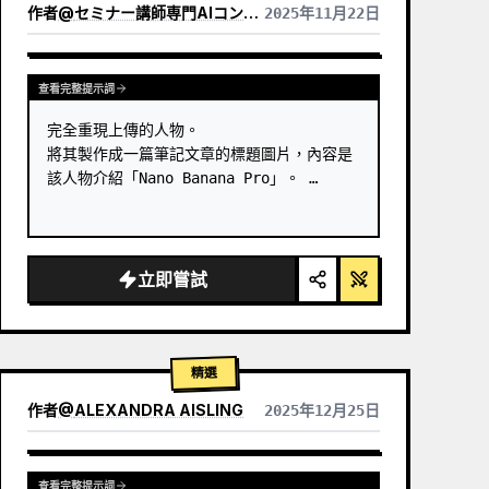
作者
@
セミナー講師専門AIコンシェルジュ｜工藤 晶
2025年11月22日
查看其他模型的結果
查看完整提示詞
完全重現上傳的人物。

將其製作成一篇筆記文章的標題圖片，內容是
該人物介紹「Nano Banana Pro」。 …
立即嘗試
精選
作者
@
ALEXANDRA AISLING
2025年12月25日
查看其他模型的結果
查看完整提示詞