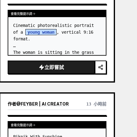
查看完整提示詞
Cinematic photorealistic portrait 
of a 
young woman
, vertical 9:16 
format.

The woman is sitting in the grass 
by the sea at night. …
立即嘗試
作者
@
FEYBER | AI CREATOR
13 小時前
查看完整提示詞
Piknik With Sunshine
