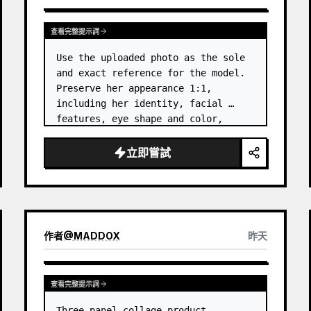
查看完整提示詞
Use the uploaded photo as the sole 
and exact reference for the model. 
Preserve her appearance 1:1, 
including her identity, facial 
features, eye shape and color, 
nose, lips, natural skin tone, body 
proportions, hair, its length, 
立即嘗試
volume, texture, facial expressi…
作者
@
MADDOX
昨天
查看完整提示詞
Three-panel collage product 