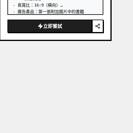
- 長寬比：16:9（橫向）

- 廣告產品：第一張附加圖片中的書籍

- 主要吸睛點：以立體方式呈現第一張附加圖
片中的書籍

立即嘗試
- 語言：日文

- 風格：商業書籍廣告

# 包含文字：

- 前導文案：【發售約一週後即決定再版】

書籍「
Designing from Zero with AI
」
現正熱銷中。 …