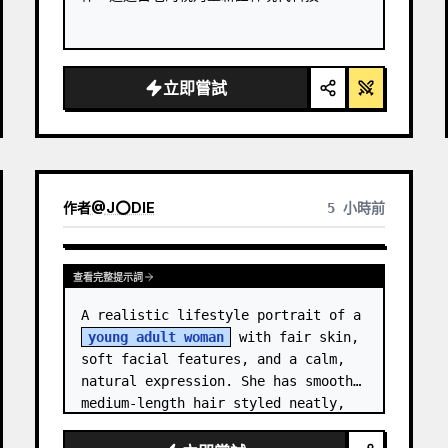
立即嘗試
作者
@
J⭕DIE
5 小時前
查看完整提示詞
A realistic lifestyle portrait of a 
young adult woman
 with fair skin, 
soft facial features, and a calm, 
natural expression. She has smooth 
medium-length hair styled neatly, 
with subtle texture and a relaxed 
appearance. …