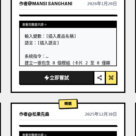
作者
@
MANSI SANGHANI
2026年1月20日
查看其他模型的結果
查看完整提示詞
輸入變數：[插入產品名稱]

語言：[插入語言]

系統指令：

建立一張包含 8 個模組（卡片 2 至 8 僅顯
示文字標題）的優質液態玻璃便當格產品資訊
圖表。

立即嘗試
1) 產品分析：

→ 識別產品的主要自然顏色 → 「主色調」

→ 識別類別：食物 / 藥品 / 科技

2) 色彩調色板（源自主色調）：

精選
→ 產品 + 點綴：完全飽和的主色調

作者
@
松果先森
2025年12月30日
→ 圖示、邊框：柔和的主色調（30-40% 飽和
度，絕不使用黑色）

3) 視覺風格：

查看完整提示詞