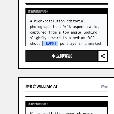
查看完整提示詞
A high-resolution editorial 
photograph in a 9:16 aspect ratio, 
captured from a low angle looking 
slightly upward in a medium full 
shot. 
[NAME]
 portrays an unmasked 
Gwen Stacy (Ghost-Spider), crouched 
in a low, heroic la…
立即嘗試
作者
@
WILLIAM AI
昨天
查看完整提示詞
Ultra-realistic summer skincare 