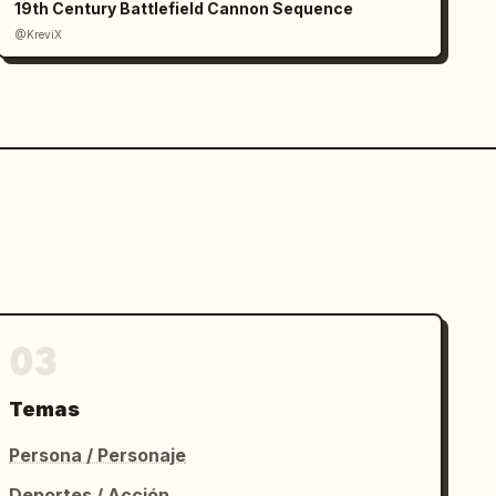
19th Century Battlefield Cannon Sequence
@KreviX
03
Temas
Persona / Personaje
Deportes / Acción