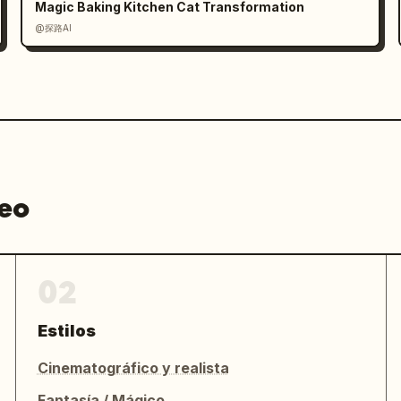
Magic Baking Kitchen Cat Transformation
@探路AI
deo
02
Estilos
Cinematográfico y realista
Fantasía / Mágico