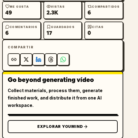
ME GUSTA
VISTAS
COMPARTIDOS
49
2.3K
6
COMENTARIOS
GUARDADOS
CITAS
6
17
0
COMPARTIR
Go beyond generating vídeo
Collect materials, process them, generate
finished work, and distribute it from one AI
workspace.
EXPLORAR YOUMIND