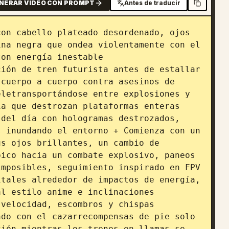
NERAR VIDEO CON PROMPT
Antes de traducir
on cabello plateado desordenado, ojos 
na negra que ondea violentamente con el 
on energía inestable

ión de tren futurista antes de estallar 
cuerpo a cuerpo contra asesinos de 
letransportándose entre explosiones y 
a que destrozan plataformas enteras

del día con hologramas destrozados, 
 inundando el entorno + Comienza con un 
s ojos brillantes, un cambio de 
ico hacia un combate explosivo, paneos 
mposibles, seguimiento inspirado en FPV 
tales alrededor de impactos de energía, 
l estilo anime e inclinaciones 
velocidad, escombros y chispas 
do con el cazarrecompensas de pie solo 
ión mientras los trenes en llamas se 