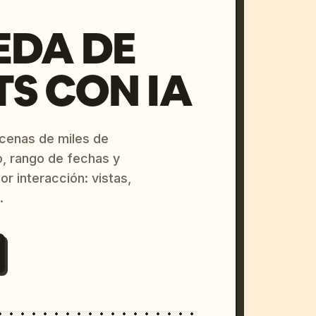
EDA DE
S CON IA
ecenas de miles de
o, rango de fechas y
or interacción: vistas,
.