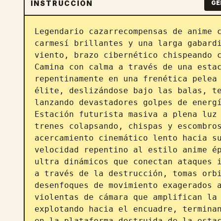
INSTRUCCIÓN
GE
Legendario cazarrecompensas de anime c
carmesí brillantes y una larga gabardi
viento, brazo cibernético chispeando c
Camina con calma a través de una estac
repentinamente en una frenética pelea 
élite, deslizándose bajo las balas, te
lanzando devastadores golpes de energí
Estación futurista masiva a plena luz 
trenes colapsando, chispas y escombros
acercamiento cinemático lento hacia su
velocidad repentino al estilo anime ép
ultra dinámicos que conectan ataques i
a través de la destrucción, tomas orbi
desenfoques de movimiento exagerados a
violentas de cámara que amplifican la 
explotando hacia el encuadre, terminan
en la plataforma destruida de la estac