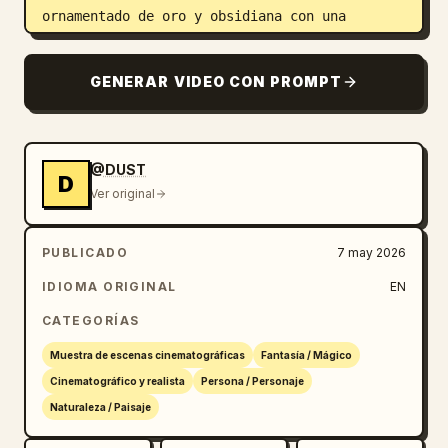
ornamentado de oro y obsidiana con una 
esmeralda brillante, iluminación de contorno 
dramática, gradación de color turquesa y oro, 
GENERAR VIDEO CON PROMPT
atmósfera cinematográfica, aspecto de 
película anamórfica, hiperdetallado, obra 
maestra.
@DUST
D
Ver original
PUBLICADO
7 may 2026
IDIOMA ORIGINAL
EN
CATEGORÍAS
Muestra de escenas cinematográficas
Fantasía / Mágico
Cinematográfico y realista
Persona / Personaje
Naturaleza / Paisaje