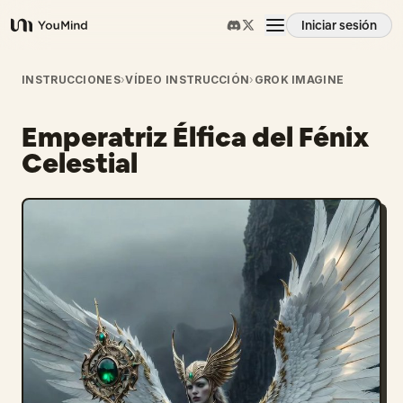
Iniciar sesión
YouMind
Resumen
INSTRUCCIONES
›
VÍDEO INSTRUCCIÓN
›
GROK IMAGINE
Emperatriz Élfica del Fénix
Casos de uso
Celestial
Habilidades
Prompts
Precios
Descargar