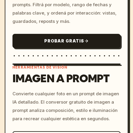
prompts. Filtrá por modelo, rango de fechas y
palabras clave, y ordená por interacción: vistas,
guardados, reposts y más.
PROBAR GRATIS
HERRAMIENTAS DE VISIÓN
IMAGEN A PROMPT
/imagine prompt: cinemati
Convierte cualquier foto en un prompt de imagen
c, cyberpunk sunset, neon
IA detallado. El conversor gratuito de imagen a
colors, 8k --v 6.0
prompt analiza composición, estilo e iluminación
para recrear cualquier estética en segundos.