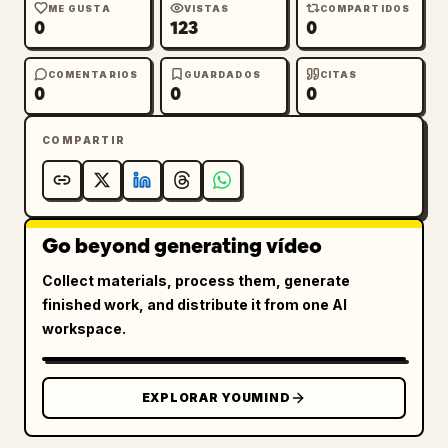
visual sólida y completa. Sin música de 
ME GUSTA
VISTAS
COMPARTIDOS
0
123
0
fondo, mantenga solo el sonido ambiental.
COMENTARIOS
GUARDADOS
CITAS
0
0
0
COMPARTIR
Go beyond generating vídeo
Collect materials, process them, generate
finished work, and distribute it from one AI
workspace.
EXPLORAR YOUMIND