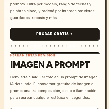
prompts. Filtrá por modelo, rango de fechas y
palabras clave, y ordená por interacción: vistas,
guardados, reposts y más.
PROBAR GRATIS
HERRAMIENTAS DE VISIÓN
IMAGEN A PROMPT
/imagine prompt: cinemati
Convierte cualquier foto en un prompt de imagen
c, cyberpunk sunset, neon
IA detallado. El conversor gratuito de imagen a
colors, 8k --v 6.0
prompt analiza composición, estilo e iluminación
para recrear cualquier estética en segundos.