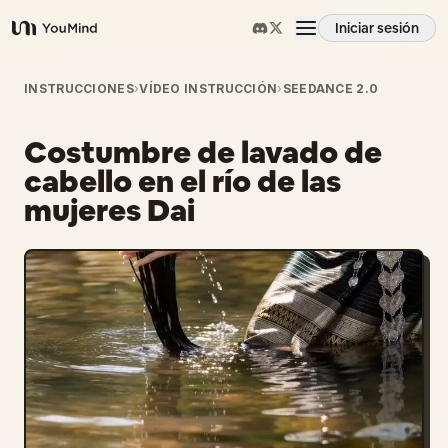
Iniciar sesión
YouMind
Resumen
INSTRUCCIONES
›
VÍDEO INSTRUCCIÓN
›
SEEDANCE 2.0
Costumbre de lavado de
Casos de uso
cabello en el río de las
mujeres Dai
Habilidades
Prompts
Precios
Descargar