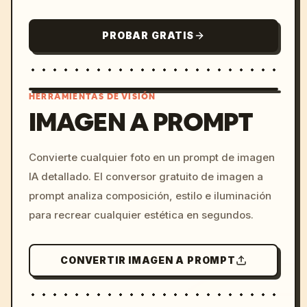
PROBAR GRATIS
HERRAMIENTAS DE VISIÓN
IMAGEN A PROMPT
/imagine prompt: cinemati
Convierte cualquier foto en un prompt de imagen
c, cyberpunk sunset, neon
IA detallado. El conversor gratuito de imagen a
colors, 8k --v 6.0
prompt analiza composición, estilo e iluminación
para recrear cualquier estética en segundos.
CONVERTIR IMAGEN A PROMPT