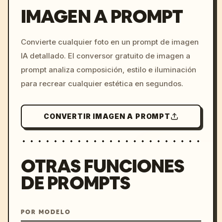
IMAGEN A PROMPT
/imagine prompt: cinemati
Convierte cualquier foto en un prompt de imagen
c, cyberpunk sunset, neon
IA detallado. El conversor gratuito de imagen a
colors, 8k --v 6.0
prompt analiza composición, estilo e iluminación
para recrear cualquier estética en segundos.
CONVERTIR IMAGEN A PROMPT
OTRAS FUNCIONES
DE PROMPTS
POR MODELO