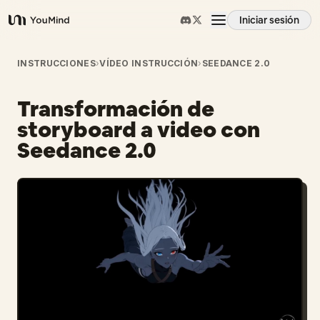
Iniciar sesión
YouMind
Resumen
INSTRUCCIONES
›
VÍDEO INSTRUCCIÓN
›
SEEDANCE 2.0
Transformación de
Casos de uso
storyboard a video con
Seedance 2.0
Habilidades
Prompts
Precios
Descargar