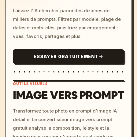
Laissez l'IA chercher parmi des dizaines de
milliers de prompts. Filtrez par modèle, plage de
dates et mots-clés, puis triez par engagement :
vues, favoris, partages et plus.
ESSAYER GRATUITEMENT
OUTILS VISUELS
IMAGE VERS PROMPT
/imagine prompt: cinemati
Transformez toute photo en prompt d'image IA
c, cyberpunk sunset, neon
détaillé. Le convertisseur image vers prompt
colors, 8k --v 6.0
gratuit analyse la composition, le style et la
lumière pour recréer n'importe quel rendu en