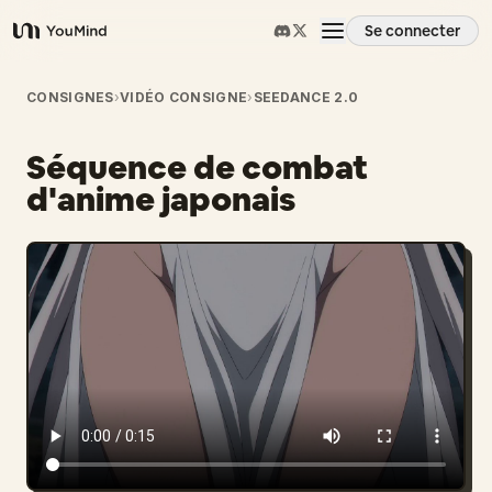
Se connecter
YouMind
Aperçu
CONSIGNES
›
VIDÉO CONSIGNE
›
SEEDANCE 2.0
Séquence de combat
Cas d'usage
d'anime japonais
Compétences
Invites
Tarifs
Télécharger