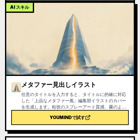
AI スキル
メタファー見出しイラスト
任意のタイトルを入力すると、タイトルに的確に対応
した「上品なメタファー風」編集部イラストのカバー
を生成します。粒状のスプレーアート質感、霧のよう
なブルー＋オフホワイト＋暖色をアクセントにした抑
YOUMINDで試す
制の効いた配色、単一の視覚的メタファー、余白をた
っぷりとった16:9のバナーです。ニュース、ポッドキ
ャスト、記事、ニュースレターの見出し画像に適して
います。