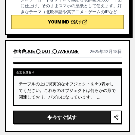
に仕上げ、そのままスマホの壁紙として使えます。好
きなテーマ（北欧神話や某アニメ・ゲームのIPなど）
や引きたいカードを伝えると、スタイルが統一され
YOUMINDで試す
た、意味も美しいタロットカード画像を生成します。
全78枚のセット、単一グループ、または数枚のカスタ
ム選択に対応し、画像は繊細で長く楽しめる仕上がり
で、粗いAI特有のプラスチック感はありません。
YouMindの定期タスクと組み合わせて、毎朝自動でカ
作者
@
JOE ⭕ DOT ⭕ AVERAGE
2025年12月18日
ードを引いて解釈することも可能です（定期タスクの
設定はご自身で行う必要があります）。
全文を見る
テーブルの上に現実的なオブジェクトを4つ表示し
てください。これらのオブジェクトは何らかの形で
関連しており、パズルになっています。 …
今すぐ試す