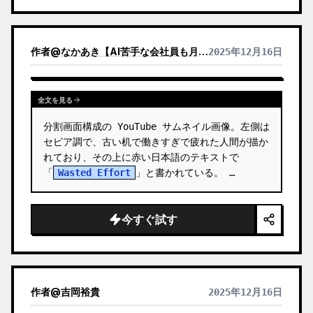
作者
@
なかあき【AI苦手な会社員も月5万を1日30分で目指す伴走者】
2025年12月16日
全文を見る
分割画面構成の YouTube サムネイル画像。左側は
セピア調で、古い机で働きすぎで疲れた人間が描か
れており、その上に赤い日本語のテキストで
「
Wasted Effort
」と書かれている。 …
今すぐ試す
作者
@
吉岡裕貴
2025年12月16日