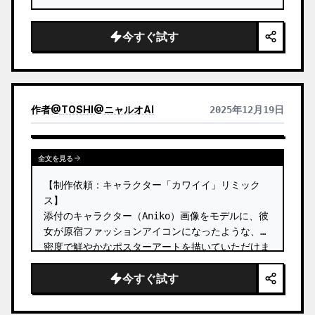
今すぐ試す
作者
@
TOSHI@ニャルオAI
2025年12月19日
全文を見る
【制作依頼：キャラクター「カワイイ」リミック
ス】

添付のキャラクター（Aniko）画像をモデルに、彼
女が原宿ファッションアイコンになったような、高
密度で鮮やかなポスターアートを描いていただけま
すでしょうか？

今すぐ試す
【推測してほしいポイント】

**衣装のアップグレード：** 元画像の「制服」と