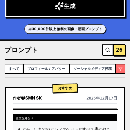
生成
30,000件以上 無料の画像・動画プロンプト
プロンプト
26
すべて
プロフィール / アバター
ソーシャルメディア投稿
インフ
おすすめ
作者
@
SMN SK
2025年12月17日
GPTIMAGE15PROMPTS.PROMPTCARD.VIEWOTHERMODELRESULTS
全文を見る
A から Z までのアルファベットがすべて書かれた