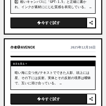
1️⃣ 粗いキャンバスに「GPT-1.5」と正確に書か
れ、インクが素材ににじむ質感を表現している。 …
今すぐ試す
作者
@
AVENOX
2025年12月16日
全文を見る
暗い海に立つ光/テキストでできた人影、頭上には
星、その下には反射。実体とその反射の境界は曖昧
で、互いに溶け合っている。 …
今すぐ試す