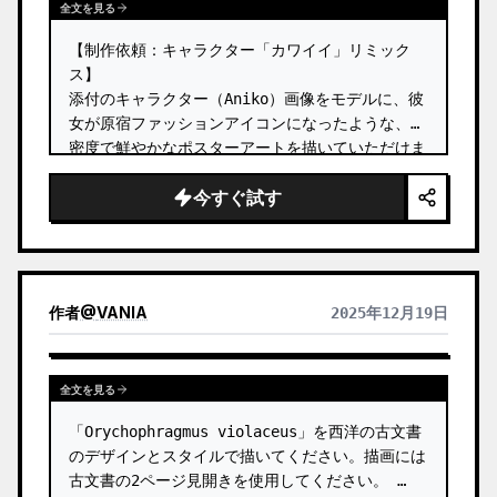
全文を見る
【制作依頼：キャラクター「カワイイ」リミック
ス】

添付のキャラクター（Aniko）画像をモデルに、彼
女が原宿ファッションアイコンになったような、高
密度で鮮やかなポスターアートを描いていただけま
すでしょうか。

今すぐ試す
【推測してほしいポイント】

**衣装のアップグレード：** 元画像の「制服」と
いう要素に縛られないでください。 …
作者
@
VANIA
2025年12月19日
全文を見る
「Orychophragmus violaceus」を西洋の古文書
のデザインとスタイルで描いてください。描画には
古文書の2ページ見開きを使用してください。 …