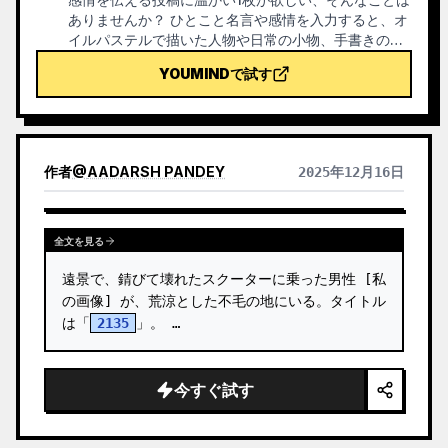
ありませんか？ ひとこと名言や感情を入力すると、オ
イルパステルで描いた人物や日常の小物、手書きの名
言が散りばめられた癒しのイラストを生成します。ど
YOUMINDで試す
んなコンテンツにも使えます。
作者
@
AADARSH PANDEY
2025年12月16日
全文を見る
遠景で、錆びて壊れたスクーターに乗った男性 [私
の画像] が、荒涼とした不毛の地にいる。タイトル
は「
2135
」。 …
今すぐ試す