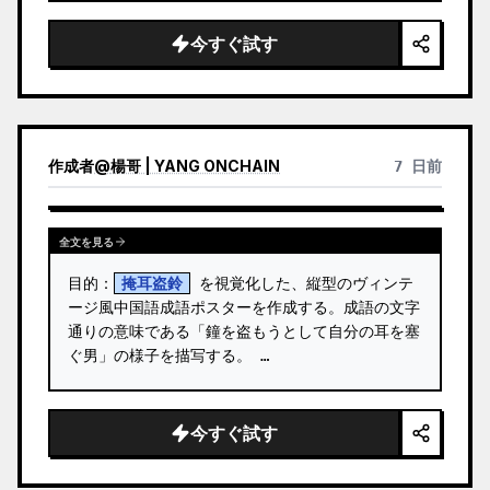
ドヘア
、温かみのあるナチュラルメイク、透明感
のある輝く肌、小さなフープピアスを身につけ、カ
今すぐ試す
メラをまっすぐ見つめて口を閉じ…
作成者
@
楊哥 | YANG ONCHAIN
7 日前
全文を見る
目的：
掩耳盗鈴
 を視覚化した、縦型のヴィンテ
ージ風中国語成語ポスターを作成する。成語の文字
通りの意味である「鐘を盗もうとして自分の耳を塞
ぐ男」の様子を描写する。 …
今すぐ試す