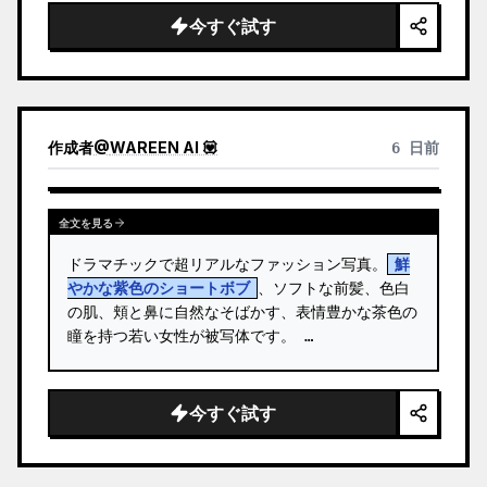
われた繊細な白いドレープのファンタジー衣装を身
今すぐ試す
にまとい、細い腕のジュエリー、ゴールドのレッグ
バンド、淡いブルーの花のアクセサリーを着用して
います。 …
作成者
@
WAREEN AI 💟
6 日前
全文を見る
ドラマチックで超リアルなファッション写真。
鮮
やかな紫色のショートボブ
、ソフトな前髪、色白
の肌、頬と鼻に自然なそばかす、表情豊かな茶色の
瞳を持つ若い女性が被写体です。 …
今すぐ試す