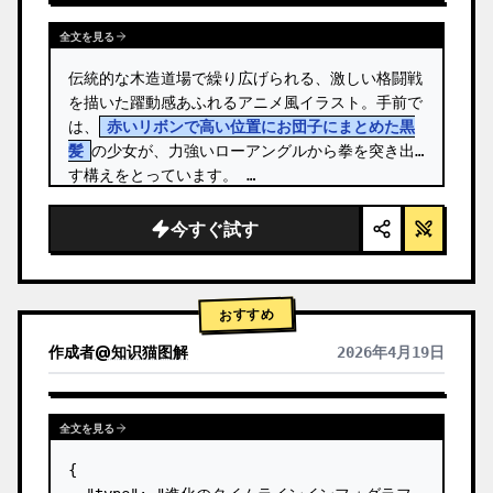
全文を見る
伝統的な木造道場で繰り広げられる、激しい格闘戦
を描いた躍動感あふれるアニメ風イラスト。手前で
は、
赤いリボンで高い位置にお団子にまとめた黒
髪
の少女が、力強いローアングルから拳を突き出
す構えをとっています。 …
今すぐ試す
おすすめ
作成者
@
知识猫图解
2026年4月19日
全文を見る
{
