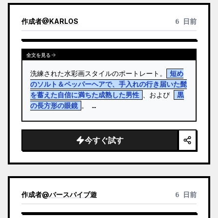
作成者
@
KARLOS
6 日前
全文を見る
洗練された水彩画スタイルのポートレート。
短め
のソルト＆ペッパーヘアで、手入れの行き届いた髭
を蓄えた自信に満ちた成熟した男性
、および 
黒
の長方形の眼鏡
。 …
今すぐ試す
作成者
@
バースバイブ遊
6 日前