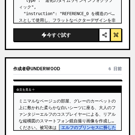
  "type": "進化のタイムラインインフォグラフ
ィック",

  "instruction": "REFERENCE_0 を構造のベー
スとして使用し、フラットなベクターデザインを非
常にリアルな 3D インフォグラフィックに変換し
てください。滑らかなスロープを個別の石の階段に
今すぐ試す
置き換え、すべての生物をフォトリアルな 3D モ
デルにアップグレードしてください。",

  "style": {

    "background": "{argument 
name=\"background style\" default…
作成者
@
UNDERWOOD
6 日前
全文を見る
ミニマルなベージュの部屋、グレーのカーペットの
上に敷かれた柔らかな白いシーツに座る、大人のフ
ァンタジーエルフのコスプレイヤーによる、リアル
な縦構図のスマートフォン鏡自撮り画像を作成して
ください。被写体は 
エルフのプリンセスに扮した
コスプレイヤー
 で、ゴールドのチェーンがあしら