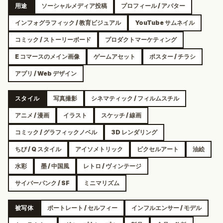
用途
ソーシャルメディア投稿
プロフィール / アバター
インフォグラフィック / 教育ビジュアル
YouTube サムネイル
コミック / ストーリーボード
プロダクトマーケティング
E コマースのメイン画像
ゲームアセット
ポスター / チラシ
アプリ / Web デザイン
スタイル
写真撮影
シネマティック / フィルムスチル
アニメ / 漫画
イラスト
スケッチ / 線画
コミック / グラフィックノベル
3D レンダリング
ちび / Q スタイル
アイソメトリック
ピクセルアート
油絵
水彩
墨 / 中国風
レトロ / ヴィンテージ
サイバーパンク / SF
ミニマリズム
被写体
ポートレート / セルフィー
インフルエンサー / モデル