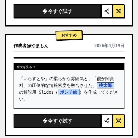
  "background": "
ソフトなパープルとブルー
のグラデーション
",

今すぐ試す
  "header": {

    "logo": "∞ {argument name=\"product 
name\" default=\"…
おすすめ
作成者
@
やまもん
2026年4月19日
他のモデルの結果を表示
全文を見る
「いらすとや」の柔らかな雰囲気と、「霞が関資
料」の圧倒的な情報密度を融合させた、
桃太郎
の解説用 Slides（
ポンチ絵
）を作成してくださ
い。
今すぐ試す