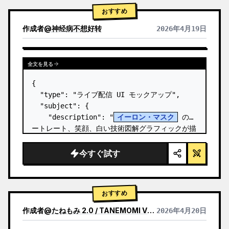
おすすめ
作成者
@
神经病不想好转
2026年4月19日
全文を見る
{

  "type": "ライブ配信 UI モックアップ",

  "subject": {

    "description": "
イーロン・マスク
 のポ
ートレート、笑顔、白い技術図解グラフィックが描
かれた黒い T シャツを着用",

    "background": "左側には '
SPACEX
' の
今すぐ試す
テキストが表示されたスクリー…
おすすめ
作成者
@
たねもみ 2.0 / TANEMOMI VER2.0
2026年4月20日