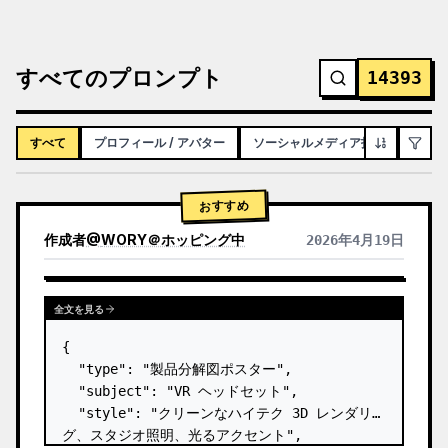
すべてのプロンプト
14393
すべて
プロフィール / アバター
ソーシャルメディア投稿
インフ
おすすめ
作成者
@
WORY＠ホッピング中
2026年4月19日
全文を見る
{

  "type": "製品分解図ポスター",

  "subject": "VR ヘッドセット",

  "style": "クリーンなハイテク 3D レンダリン
グ、スタジオ照明、光るアクセント",
