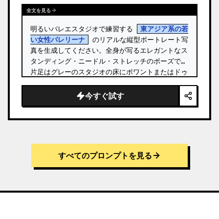
全文を見る
明るいバレエスタジオで練習する 
東アジア系の若
い女性バレリーナ
 のリアルな縦型ポートレート写
真を生成してください。全身が写るエレガントなス
タンディング・ニードル・ストレッチのポーズで、
片足はグレーのスタジオの床にポワントまたはドゥ
ミ・ポワントで立ち、もう片方の脚は頭の横まで真
っ直ぐに引き上げられています。 …
今すぐ試す
すべてのプロンプトを見る