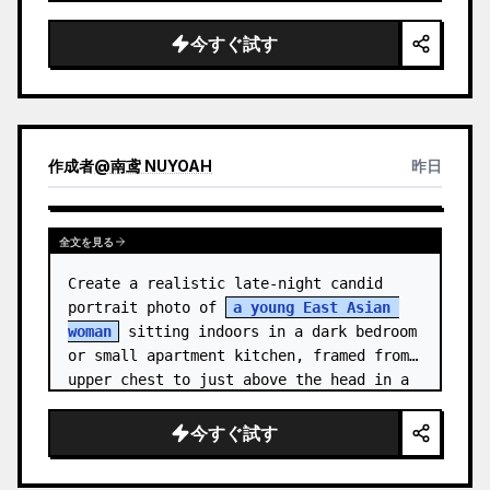
medal.

今すぐ試す
Canvas: Wide 16:9 white stu…
作成者
@
南鸢 NUYOAH
昨日
全文を見る
Create a realistic late-night candid 
portrait photo of 
a young East Asian 
woman
 sitting indoors in a dark bedroom 
or small apartment kitchen, framed from 
upper chest to just above the head in a 
vertical 3:4 compositio…
今すぐ試す