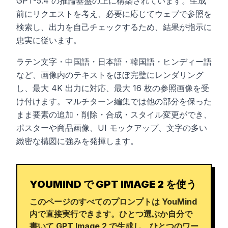
GPT-5.4 の推論基盤の上に構築されています。生成
前にリクエストを考え、必要に応じてウェブで参照を
検索し、出力を自己チェックするため、結果が指示に
忠実に従います。
ラテン文字・中国語・日本語・韓国語・ヒンディー語
など、画像内のテキストをほぼ完璧にレンダリング
し、最大 4K 出力に対応、最大 16 枚の参照画像を受
け付けます。マルチターン編集では他の部分を保った
まま要素の追加・削除・合成・スタイル変更ができ、
ポスターや商品画像、UI モックアップ、文字の多い
緻密な構図に強みを発揮します。
YOUMIND で GPT IMAGE 2 を使う
このページのすべてのプロンプトは YouMind
内で直接実行できます。ひとつ選ぶか自分で
書いて GPT Image 2 で生成し、ひとつのワー