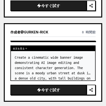
今すぐ試す
作成者
@
GURKEN-RICK
8 時間前
全文を見る
Create a cinematic wide banner image 
demonstrating AI image editing and 
consistent character generation. The 
scene is a moody urban street at dusk in 
a dense old city, with tall buildings on 
both sides, wet pavement, parked and 
moving cars, soft streetlights,…
今すぐ試す