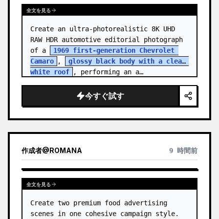
全文を見る
Create an ultra-photorealistic 8K UHD 
RAW HDR automotive editorial photograph 
of a 
1969 first-generation Chevrolet 
Camaro
, 
glossy black body with a clean 
white roof
, performing an a…
今すぐ試す
作成者
@
ROMANA
9 時間前
全文を見る
Create two premium food advertising 
scenes in one cohesive campaign style. 