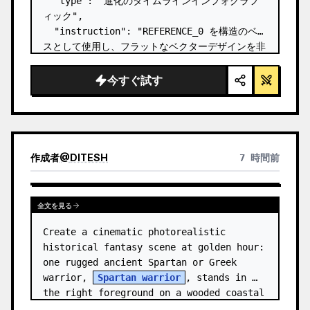
  "type": "進化のタイムラインインフォグラフ
ィック",

  "instruction": "REFERENCE_0 を構造のベー
スとして使用し、フラットなベクターデザインを非
常にリアルな 3D インフォグラフィックに変換し
てください。滑らかなスロープを個別の石の階段に
今すぐ試す
置き換え、すべての生物をフォトリアルな 3D モ
デルにアップグレードしてください。",

  "style": {

    "background": "{argument 
name=\"background style\" default…
作成者
@
DITESH
7 時間前
全文を見る
Create a cinematic photorealistic 
historical fantasy scene at golden hour: 
one rugged ancient Spartan or Greek 
warrior, 
Spartan warrior
, stands in 
the right foreground on a wooded coastal 
hillside, shown from the wais…