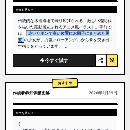
全文を見る
伝統的な木造道場で繰り広げられる、激しい格闘戦
を描いた躍動感あふれるアニメ風イラスト。手前で
は、
赤いリボンで高い位置にお団子にまとめた黒
髪
の少女が、力強いローアングルから拳を突き出
す構えをとっています。 …
今すぐ試す
おすすめ
作成者
@
知识猫图解
2026年4月19日
全文を見る
{
