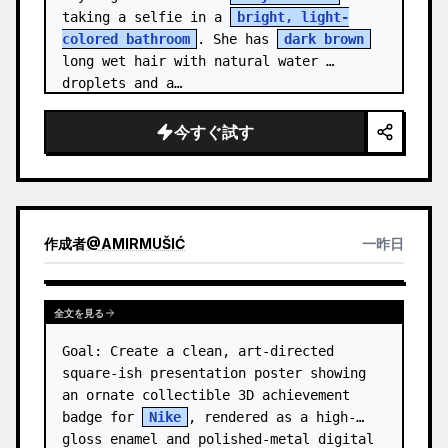
taking a selfie in a 
bright, light-
colored bathroom
. She has 
dark brown
long wet hair with natural water 
droplets and a…
今すぐ試す
作成者
@
AMIRMUŠIĆ
一昨日
全文を見る
Goal: Create a clean, art-directed 
square-ish presentation poster showing 
an ornate collectible 3D achievement 
badge for 
Nike
, rendered as a high-
gloss enamel and polished-metal digital 