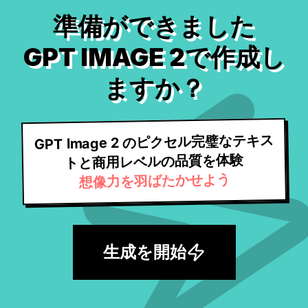
準備ができました
GPT IMAGE 2で作成し
ますか？
GPT Image 2 のピクセル完璧なテキス
トと商用レベルの品質を体験
想像力を羽ばたかせよう
生成を開始