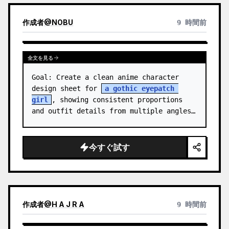
作成者
@
NOBU
9 時間前
全文を見る
Goal: Create a clean anime character 
design sheet for 
a gothic eyepatch 
girl
, showing consistent proportions 
and outfit details from multiple angles.

Canvas: Wide horizontal white-background 
character sheet, about 16…
今すぐ試す
作成者
@
H A J R A
9 時間前