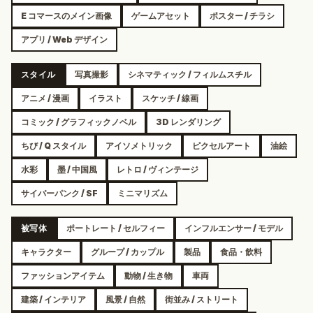
E コマースのメイン画像
ゲームアセット
ポスター / チラシ
アプリ / Web デザイン
スタイル
写真撮影
シネマティック / フィルムスチル
アニメ / 漫画
イラスト
スケッチ / 線画
コミック / グラフィックノベル
3D レンダリング
ちび / Q スタイル
アイソメトリック
ピクセルアート
油絵
水彩
墨 / 中国風
レトロ / ヴィンテージ
サイバーパンク / SF
ミニマリズム
被写体
ポートレート / セルフィー
インフルエンサー / モデル
キャラクター
グループ / カップル
製品
食品・飲料
ファッションアイテム
動物 / 生き物
車両
建築 / インテリア
風景 / 自然
街並み / ストリート