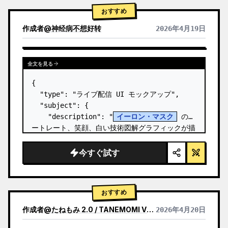
おすすめ
作成者
@
神经病不想好转
2026年4月19日
全文を見る
{

  "type": "ライブ配信 UI モックアップ",

  "subject": {

    "description": "
イーロン・マスク
 のポ
ートレート、笑顔、白い技術図解グラフィックが描
かれた黒い T シャツを着用",

    "background": "左側には '
SPACEX
' の
今すぐ試す
テキストが表示されたスクリー…
おすすめ
作成者
@
たねもみ 2.0 / TANEMOMI VER2.0
2026年4月20日