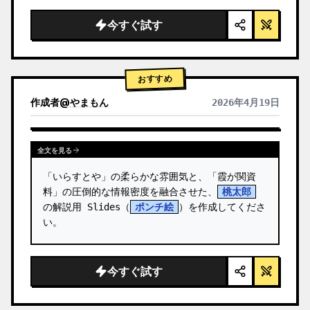
  "background": "
ソフトなパープルとブルー
のグラデーション
",

今すぐ試す
  "header": {

    "logo": "∞ {argument name=\"product 
name\" default=\"…
おすすめ
作成者
@
やまもん
2026年4月19日
他のモデルの結果を表示
全文を見る
「いらすとや」の柔らかな雰囲気と、「霞が関資
料」の圧倒的な情報密度を融合させた、
桃太郎
の解説用 Slides（
ポンチ絵
）を作成してくださ
い。
今すぐ試す