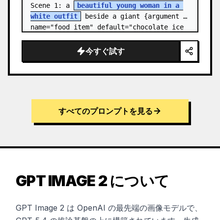
Scene 1: a 
beautiful young woman in a 
white outfit
 beside a giant {argument 
name="food item" default="chocolate ice 
cream cone topped with chocolate…
今すぐ試す
すべてのプロンプトを見る
GPT IMAGE 2 について
GPT Image 2 は OpenAI の最先端の画像モデルで、