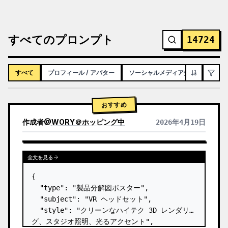
すべてのプロンプト
14724
すべて
プロフィール / アバター
ソーシャルメディア投稿
インフ
おすすめ
作成者
@
WORY＠ホッピング中
2026年4月19日
全文を見る
{

  "type": "製品分解図ポスター",

  "subject": "VR ヘッドセット",

  "style": "クリーンなハイテク 3D レンダリン
グ、スタジオ照明、光るアクセント",
