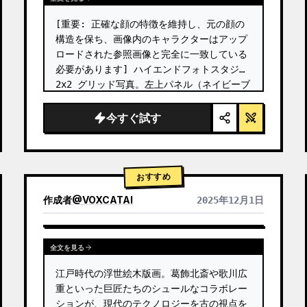
[重要: 正確な顔の特徴を維持し、元の顔の
構造を保ち、画像内のキャラクターはアップ
ロードされた参照画像と完全に一致している
必要があります] ハイエンドフォトスタジオ 
2x2 グリッド写真。左上パネル（ネイビーブ
ルーの背景）：キャラクターはネイビーブル
ーの制服風ドレスを着用し、金色のボタンで
今すぐ試す
装飾され、青いベレー帽とパールのイヤリン
グを合わせたヴィンテージカール。彼女は巨
大なパズルピース（左上のピースで「20」の
数字が書かれている）を両手で持ち上げ、フ
おすすめ
レームの中央に向かって動かしている。彼女
作成者
@
VOXCATAI
2025年12月1日
の目は中央のパズルエリアに集…
全文を見る
江戸時代の浮世絵木版画。葛飾北斎や歌川広
重といった巨匠たちのシュールなコラボレー
ションが、現代のテクノロジーを古の視点を