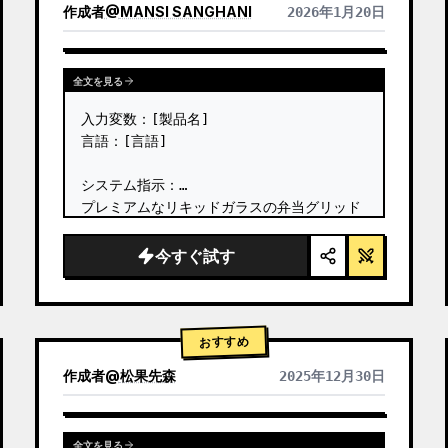
作成者
@
MANSI SANGHANI
2026年1月20日
他のモデルの結果を表示
全文を見る
入力変数：[製品名]

言語：[言語]

システム指示：

プレミアムなリキッドガラスの弁当グリッド
製品インフォグラフィックを作成してくださ
い。8つのモジュール（カード2〜8はテキス
今すぐ試す
トタイトルのみを表示）で構成されます。 …
おすすめ
作成者
@
松果先森
2025年12月30日
全文を見る