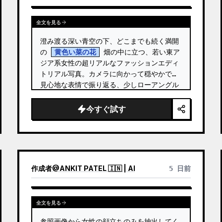
全文を見る
澄み渡る深い青空の下、どこまでも続く満開
の 
黄色い菜の花
 畑の中に立つ、若い東ア
ジア系女性の超リアルなファッションエディ
トリアル写真。カメラに向かって穏やかで夢
見心地な表情で振り返る、少しローアングル
からの 3/4 サイドプロファイル。 …
今すぐ試す
作成者
@
ANKIT PATEL 🇮🇳 | AI
5 日前
全文を見る
参照画像から女性の顔立ちのみを抽出してく