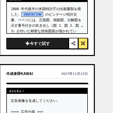
1800 年代後半の米国特許庁の出願書類を模
した、
INVENTION
 のビンテージ特許文
書。ページには、正面図、側面図、分解図を
示す番号付きの吹き出し（図 1、図 2、図 
3）が付いた精密な技術図面が描かれてい
る。 …
今すぐ試す
作成者
@
KAWAI
2025年11月22日
全文を見る
広告画像を生成してください。

==== 広告仕様 ===
