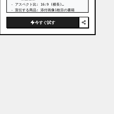
- アスペクト比: 16:9 (横長)

- 宣伝する商品: 添付画像1枚目の書籍

- メインのアイキャッチ: 添付画像1枚目の
書籍を立体的に配置

今すぐ試す
- 言語: 日本語

- テイスト: ビジネス書広告

# 含めるテキスト:

- プレヘッドコピー: 【発売約1週間で重版
決定】

書籍「
Designing from Zero with AI
」
絶賛発売中。 …