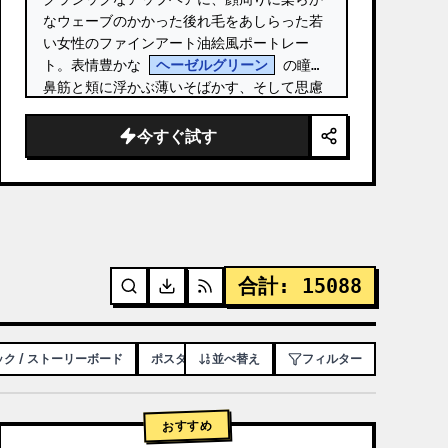
なウェーブのかかった後れ毛をあしらった若
い女性のファインアート油絵風ポートレー
ト。表情豊かな 
ヘーゼルグリーン
 の瞳、
鼻筋と頬に浮かぶ薄いそばかす、そして思慮
深い表情が特徴です。 …
今すぐ試す
合計
:
15088
ク / ストーリーボード
ポスター / チラシ
並べ替え
アプリ / WEB デザイン
フィルター
おすすめ