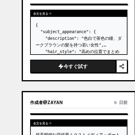
全文を見る
{

  "subject_appearance": {

    "description": "色白で茶色の瞳、ダ
ークブラウンの髪を持つ若い女性",

    "hair_style": "高めの位置でまとめ
た質感のあるトップノットのお団子ヘア、こ
めかみ周りに柔らかな後れ毛",

今すぐ試す
    "makeup": "ナチュラルでミニマルな
メイク、控えめなリップティント、丁寧に整
えられたライトピンクのネイル",

    "expression": "カメラの鏡を真っ直
ぐに見つめる、穏やかで自信に満ちた表情"

作成者
@
ZAYAN
6 日前
  },

  "p…
全文を見る
超高精細な現代風ミクストメディア・ポート