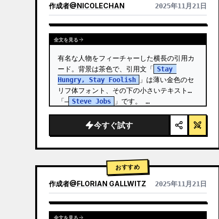
作成者
@
NICOLECHAN
2025年11月21日
他のモデルの結果を表示
全文を見る
有名な人物をフィーチャーした横長の引用カ
ード。背景は茶色で、引用文「
Stay 
Hungry, Stay Foolish
」は薄い金色のセ
リフ体フォント、その下の小さいテキストは
「—
Steve Jobs
」です。 …
今すぐ試す
おすすめ
作成者
@
FLORIAN GALLWITZ
2025年11月21日
全文を見る