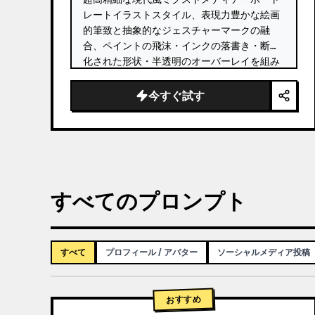
レートイラストスタイル、表現力豊かな絵画
的筆致と抽象的なジェスチャーマークの融
合、ペイントの飛沫・インクの落書き・断片
化された形状・半透明のオーバーレイを組み
合わせたレイヤーコラージュの美学、かすか
な汚れや摩耗した端を持つ質感のあるヴィン
今すぐ試す
テージペーパーの背景、具象的リアリズムと
混沌とした抽象化のダイナミックな融合、
{argument name="color accents" 
default="コーラルレッド、バーントオレン
ジ、ピーチ、クリーム、落ち着いたティール
のアクセント"…
すべてのプロンプト
すべて
プロフィール / アバター
ソーシャルメディア投稿
おすすめ