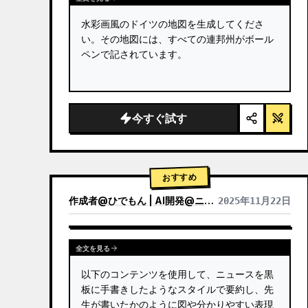
水彩画風のドイツの地図を生成してくださ
い。その地図には、すべての連邦州がボール
ペンで記されています。
今すぐ試す
おすすめ
作成者
@
ひでもん | AI開発@ニュース発信
2025年11月22日
他のモデルの結果を表示
全文を見る
以下のコンテンツを使用して、ニュースを黒
板に手書きしたようなスタイルで要約し、先
生が書いたかのように図や分かりやすい表現