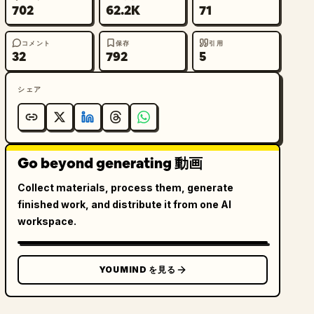
702
62.2K
71
コメント
保存
引用
32
792
5
シェア
Go beyond generating 動画
Collect materials, process them, generate
finished work, and distribute it from one AI
workspace.
YOUMIND を見る