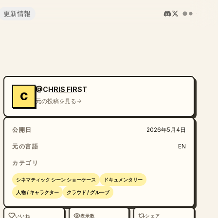
更新情報
@CHRIS FIRST
C
元の投稿を見る
公開日
2026年5月4日
元の言語
EN
カテゴリ
シネマティック シーン ショーケース
ドキュメンタリー
人物 / キャラクター
クラウド / グループ
いいね
表示数
シェア