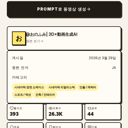
PROMPT로 동영상 생성
@おのふみ| 3D×動画生成AI
お
원본 보기
게시일
2026년 3월 29일
원본 언어
JA
카테고리
시네마틱 장면 쇼케이스
시네마틱 리얼리스틱
인물 / 캐릭터
스포츠 / 액션
건축 / 인테리어
좋아요
조회수
공유
393
26.3K
44
댓글
북마크
인용