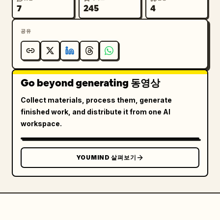
7
245
4
공유
Go beyond generating 동영상
Collect materials, process them, generate
finished work, and distribute it from one AI
workspace.
YOUMIND 살펴보기