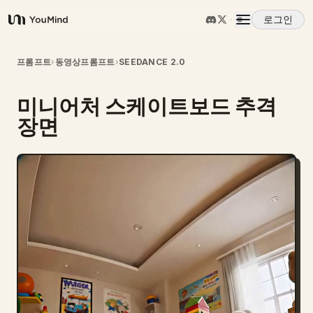
로그인
YouMind
개요
프롬프트
›
동영상프롬프트
›
SEEDANCE 2.0
미니어처 스케이트보드 추격
사용 사례
장면
스킬
프롬프트
가격
다운로드