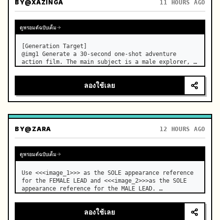
BY
@XAZINGA
11 HOURS AGO
ดูพรอมต์ฉบับเต็ม
[Generation Target]

@img1 Generate a 30-second one-shot adventure 
action film. The main subject is a male explorer, 
and the core event is a continuous sequence of 
breaking through mechanical traps in an underground 
ลองใช้เลย
temple to finally reach the treasure. No audi…
BY
@ZARA
12 HOURS AGO
ดูพรอมต์ฉบับเต็ม
Use <<<image_1>>> as the SOLE appearance reference 
for the FEMALE LEAD and <<<image_2>>>as the SOLE 
appearance reference for the MALE LEAD. …
ลองใช้เลย