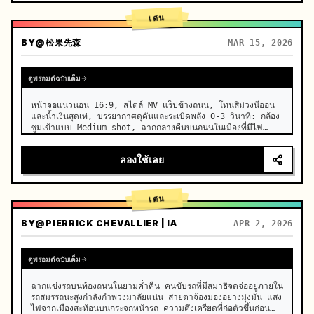
เด่น
BY
@松果先森
MAR 15, 2026
ดูพรอมต์ฉบับเต็ม
หน้าจอแนวนอน 16:9, สไตล์ MV แร็ปข้างถนน, โทนสีม่วงนีออน
และน้ำเงินสุดเท่, บรรยากาศดุดันและระเบิดพลัง 0-3 วินาที: กล้อง
ซูมเข้าแบบ Medium shot, ฉากกลางคืนบนถนนในเมืองที่มีไฟ
นีออนกะพริบ, หญิงชราผมสีเงินวัย 80 ปี ยืนอยู่หน้ากำแพงกราฟ
ฟิตี้, ผมสั้นสีเงินขาวจัดทรงเรีย…
ลองใช้เลย
เด่น
BY
@PIERRICK CHEVALLIER | IA
APR 2, 2026
ดูพรอมต์ฉบับเต็ม
ฉากแข่งรถบนท้องถนนในยามค่ำคืน คนขับรถที่มีสมาธิจดจ่ออยู่ภายใน
รถสมรรถนะสูงกำลังกำพวงมาลัยแน่น สายตาจ้องมองอย่างมุ่งมั่น แสง
ไฟจากเมืองสะท้อนบนกระจกหน้ารถ ความตึงเครียดที่ก่อตัวขึ้นก่อน