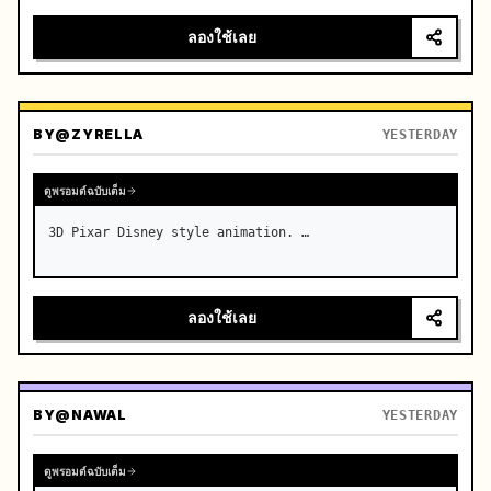
real-time broadcast, 4K photorealistic photography, 
high-saturation summer colors, real-time throughout 
ลองใช้เลย
without slow…
BY
@ZYRELLA
YESTERDAY
ดูพรอมต์ฉบับเต็ม
3D Pixar Disney style animation. …
ลองใช้เลย
BY
@NAWAL
YESTERDAY
ดูพรอมต์ฉบับเต็ม