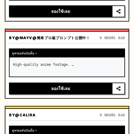
การเร่งความเร็วอย่างกะทันหัน

ลองใช้เลย
กล้อง: ระบบหลายมุมมองที่รวดเร็วพร้อมการเปลี่ยนผ่…
BY
@MAYV@簡単プロ級プロンプト公開中！
9 HOURS AGO
ดูพรอมต์ฉบับเต็ม
High-quality anime footage. …
ลองใช้เลย
BY
@CALIRA
9 HOURS AGO
ดูพรอมต์ฉบับเต็ม