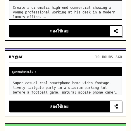
Create a cinematic high-end commercial showing a 
young professional working at his desk in a modern 
luxury office. …
ลองใช้เลย
BY
@𝐌
10 HOURS AGO
ดูพรอมต์ฉบับเต็ม
Super casual real smartphone home video footage, 
lively tailgate party in a stadium parking lot 
before a football game, natural mobile phone camera 
with slight authentic handheld shake, normal frame 
rate with smooth natural motion, rapidfire montage 
ลองใช้เลย
with const…