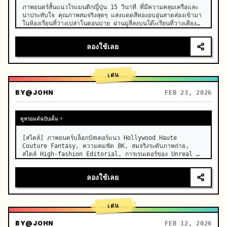
ภาพยนตร์สั้นแนวโรแมนติกญี่ปุ่น 15 วินาที ที่มีความคลุมเครือและ
น่าประทับใจ คุณภาพสมจริงสุดๆ แสงแดดสีทองอบอุ่นสาดส่องเข้ามา
ในห้องเรียนที่ว่างเปล่าในตอนบ่าย ผ่านมู่ลี่ลงบนโต๊ะเรียนที่วางเคียง
ข้างกัน ละอองฝุ่นเล็กๆ ลอยช้าๆ ในลำแสง โต๊ะไม้เก่า การ
เคลื่อนไหวที่ละเอี…
ลองใช้เลย
เด่น
BY
@JOHN
FEB 23, 2026
ดูพรอมต์ฉบับเต็ม
[สไตล์] ภาพยนตร์บล็อกบัสเตอร์แนว Hollywood Haute 
Couture Fantasy, ความคมชัด 8K, สมจริงระดับภาพถ่าย, 
สไตล์ High-fashion Editorial, การเรนเดอร์ของ Unreal 
Engine 5 ที่ลื่นไหล, ภาพลวงตา [ระยะเวลา] 15 วินาที [ฉาก] 
ทะเลเกลือ Salar de Uyuni (Sky Mirror) ที่กว้างใหญ่ไ…
ลองใช้เลย
เด่น
BY
@JOHN
FEB 12, 2026