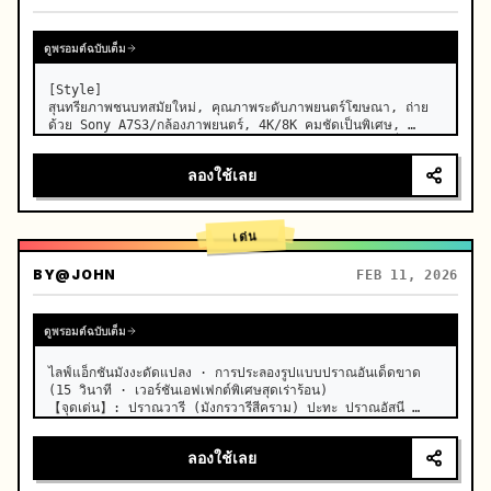
ดูพรอมต์ฉบับเต็ม
[Style]

สุนทรียภาพชนบทสมัยใหม่, คุณภาพระดับภาพยนตร์โฆษณา, ถ่าย
ด้วย Sony A7S3/กล้องภาพยนตร์, 4K/8K คมชัดเป็นพิเศษ, 
มาโครสุดขีด, แสงธรรมชาติโปร่งใส, ASMR บำบัด, ไม่มีกลิ่นอาย
ละครย้อนยุค

ลองใช้เลย
[Scene]

ห้องครัวฟาร์มเฮาส์สมัยใหม่ที่ได้รับการดูแลอย่างดี, ด้านหลังเป็นสวน
ผ…
เด่น
BY
@JOHN
FEB 11, 2026
ดูพรอมต์ฉบับเต็ม
ไลฟ์แอ็กชันมังงะดัดแปลง · การประลองรูปแบบปราณอันเด็ดขาด 
(15 วินาที · เวอร์ชันเอฟเฟกต์พิเศษสุดเร่าร้อน)

【จุดเด่น】: ปราณวารี (มังกรวารีสีคราม) ปะทะ ปราณอัสนี 
(สายฟ้าสีทอง) การดวลความเร็วสูงแบบไลฟ์แอ็กชัน

【สไตล์】: คุณภาพภาพยนตร์ไลฟ์แอ็กชันมังงะดัดแปลงสไตล์ฮอล
ลองใช้เลย
ลีวู…