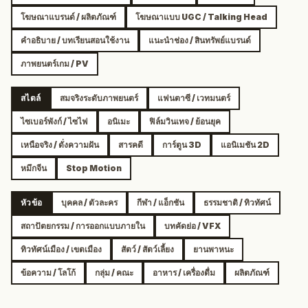
โฆษณาแบรนด์ / ผลิตภัณฑ์
โฆษณาแบบ UGC / Talking Head
คำอธิบาย / บทเรียนสอนใช้งาน
แนะนำช่อง / สินทรัพย์แบรนด์
ภาพยนตร์เกม / PV
สไตล์
สมจริงระดับภาพยนตร์
แฟนตาซี / เวทมนตร์
ไซเบอร์พังก์ / ไซไฟ
อนิเมะ
ฟิล์มวินเทจ / ย้อนยุค
เหนือจริง / ดั่งความฝัน
สารคดี
การ์ตูน 3D
แอนิเมชัน 2D
หมึกจีน
Stop Motion
หัวข้อ
บุคคล / ตัวละคร
กีฬา / แอ็กชัน
ธรรมชาติ / ทิวทัศน์
สถาปัตยกรรม / การออกแบบภายใน
บทคัดย่อ / VFX
ทิวทัศน์เมือง / เขตเมือง
สัตว์ / สัตว์เลี้ยง
ยานพาหนะ
ข้อความ / โลโก้
กลุ่ม / คณะ
อาหาร / เครื่องดื่ม
ผลิตภัณฑ์