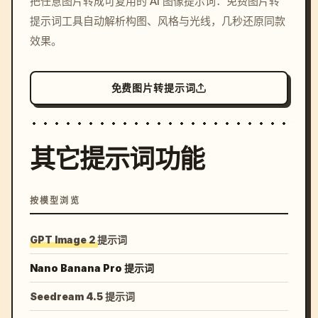
把任意图片转成可复用的 AI 图像提示词：免费图片转
c, cyberpunk sunset, neon
提示词工具自动解析构图、风格与光线，几秒还原同款
colors, 8k --v 6.0
效果。
免费图片转提示词
其它提示词功能
按模型浏览
GPT Image 2 提示词
Nano Banana Pro 提示词
Seedream 4.5 提示词