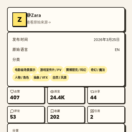
慢环绕至正面视角。她手中的武器保持为视觉焦点。

@Zara
Z
⸻

查看原始来源
0–3s · 凝视

发布时间
2026年3月25日
受伤的主角静立不动，微微低头。她的身体紧绷。

原始语言
EN
分类
她缓慢地抬起右臂，僵硬而沉重。

电影级场景展示
游戏宣传片 / PV
赛博朋克 / 科幻
奇幻 / 魔法
臂铠周围环绕着微弱的光芒。她的呼吸轻微牵动着身体。

人物 / 角色
抽象 / VFX
自然 / 风景
突然，她的双眼燃起紫白色光芒，产生强烈的镜头光晕。

点赞
浏览
分享
407
24.4K
44
⸻

评论
收藏
引用
53
202
2
3–6s · 激活

分享