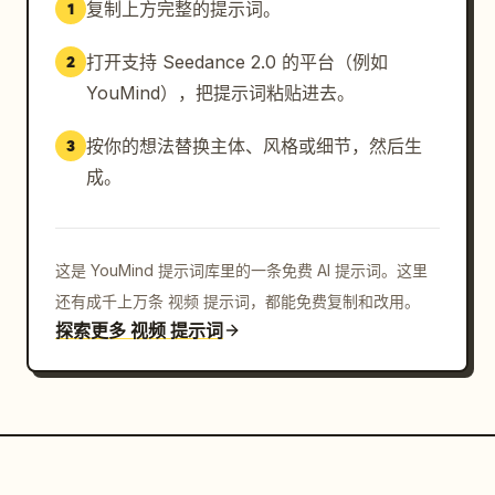
复制上方完整的提示词。
1
她的外套从内部撕裂，边缘燃烧成灰烬。

打开支持 Seedance 2.0 的平台（例如
2
有机装甲碎片向外爆裂，随后不自然地收缩并重新附着。

YouMind），把提示词粘贴进去。
她的脸因痛苦而紧绷，发光的蓝色纹路对称地蔓延。她脸颊
上裂开一道小口，露出下方跳动的橙色光芒。

按你的想法替换主体、风格或细节，然后生
3
成。
⸻

9–12s · 生长

这是 YouMind 提示词库里的一条免费 AI 提示词。这里
还有成千上万条 视频 提示词，都能免费复制和改用。
新的有机物质从内部渗出，闪烁着虹彩光芒，向胸口汇聚。

探索更多 视频 提示词
白色装甲板相互碰撞并融合，留下烧焦的痕迹。

胸部核心像余烬般闪烁，尚未完全稳定。

她的外衣被猛烈地剥离。
