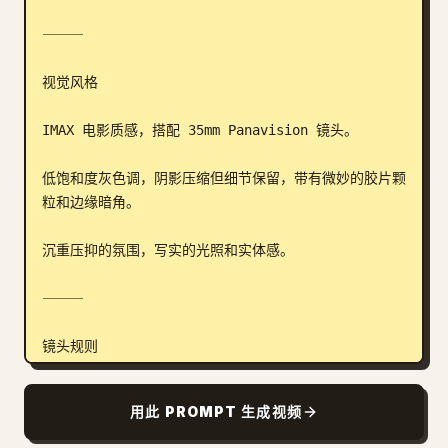
⸻

视觉风格

IMAX 电影质感，搭配 35mm Panavision 镜头。

低饱和度灰色调，阴影压缩但细节保留，带有微妙的胶片颗
粒和边缘暗角。

沉重压抑的氛围，写实的光照和实体感。

⸻

镜头规则

一个连续的手持镜头，带有微妙的呼吸感。

用此 PROMPT 生成视频
从低角度仰拍开始，聚焦于面部和上半身，在变形过程中缓