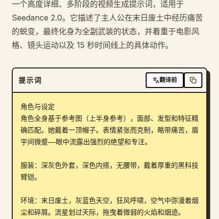
一个高度详细、多阶段的视频生成提示词，适用于
博客
Seedance 2.0。它描述了主人公在末日废土中经历痛苦
的蜕变，最终化身为全副武装的状态，并着重于电影风
格、镜头运动以及 15 秒时间线上的具体动作。
更新
提示词
翻译前
角色与设定

角色全身基于参考图（上半身参考），面部、发型和特征精
确匹配。她戴着一顶帽子。表情紧张而克制，略带痛苦，眉
宇间微蹙——眼中流露出强烈的绝望和专注。

服装：深灰色外套，深色内搭，无腰带，戴着厚重的黑科技
臂铠。

环境：末日废土，灰蓝色天空，狂风呼啸，空气中弥漫着烟
尘和碎屑。流星划过天际，拖曳着微弱的火焰和烟迹。
