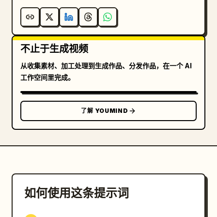
一声低沉的耳语：“变形！”

她猛地甩动右臂。

不止于生成视频
紫色水晶般的电流从她的手臂中迸发。空气向内压缩，扭曲
了空间。

从收集素材、加工处理到生成作品、分发作品，在一个 AI
工作空间里完成。
一道圆形冲击波在她周围扩散。奇异的蓝色发光符文线条出
现并环绕着她的身体。

了解 YOUMIND
⸻

6–9s · 撕裂

暗金色裂纹从她的胸口迸裂。浓稠的金色液体如血液般流
淌。

如何使用这条提示词
蓝色薄雾和细密的电弧向外涌动。
