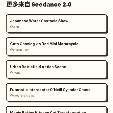
更多来自 Seedance 2.0
紫黑色金属蔓延至她的面部，形成一张不规则的面具。

复眼开始形成，不规则地闪烁。

Japanese Water Obstacle Show
@John
⸻

12–15s · 完成

Cats Chasing via Red Mini Motorcycle
@Sharon Riley
头盔完全闭合。角状结构向上生长，燃烧着紫金色火焰。

一只眼睛稳定发光，另一只则因电能不稳定而闪烁。

Urban Battlefield Action Scene
@Pyona
装甲不平整且带有战损，有发光的裂缝和渗出的液体。

镜头缓慢地环绕至她的右侧，然后从上方拉远。

Futuristic Interceptor O'Neill Cylinder Chase
@Alexandra Aisling
她转变为备战姿态，矗立在严酷的环境中。
Magic Baking Kitchen Cat Transformation