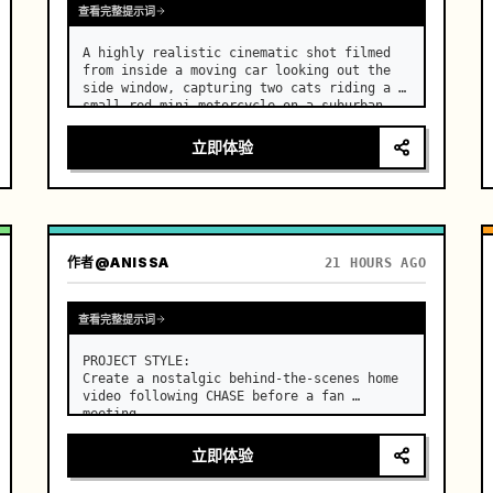
查看完整提示词
A highly realistic cinematic shot filmed 
from inside a moving car looking out the 
side window, capturing two cats riding a 
small red mini motorcycle on a suburban 
road. …
立即体验
作者
@ANISSA
21 HOURS AGO
查看完整提示词
PROJECT STYLE:

Create a nostalgic behind-the-scenes home 
video following CHASE before a fan 
meeting. …
立即体验