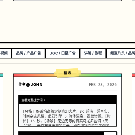
乐视频
品牌 / 产品广告
UGC / 口播广告
讲解 / 教程
频道片头 / 品
精选
作者
@JOHN
FEB 23, 2026
查看完整提示词
[风格] 好莱坞高级定制奇幻大片，8K 超清，超写实，
时尚杂志风格，虚幻引擎 5 流体渲染，视觉错觉。[时
长] 15 秒。[场景] 无边无际的真实乌尤尼盐沼（天空
之镜）。天空布满压抑的乌云，地面如镜面般完美倒映
一切，整体画面呈现极简冷色调。[00:00-00:05] 镜