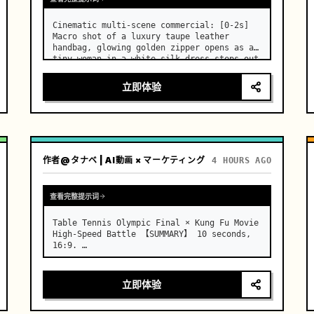
Cinematic multi-scene commercial: [0-2s] 
Macro shot of a luxury taupe leather 
handbag, glowing golden zipper opens as a 
tiny woman in a white silk dress steps out 
holding a skincare bottle with magical 
sparkles. …
立即体验
作者
@タナベ | AI動画 × マーケティング
4 HOURS AGO
查看完整提示词
Table Tennis Olympic Final × Kung Fu Movie 
High-Speed Battle 【SUMMARY】 10 seconds, 
16:9. …
立即体验