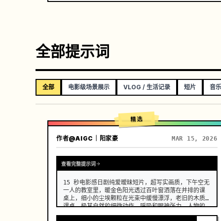
全部提示词
全部
电影级场景展示
VLOG / 生活记录
短片
音
精选
作者
@AIGC｜阳家豪
MAR 15, 2026
查看完整提示词
15 秒电影感日剧纯爱暧昧短片，超写实画质，下午空无
一人的教室里，暖金色阳光透过百叶窗洒落在并排的课
桌上，细小的尘埃颗粒在光束中缓慢漂浮，老旧的木质
课桌，极其自然的细微动作、呼吸和眼神张力，人物的
面部、服装和发型在整个过程中保持一致，没有变形、