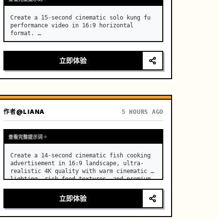
Create a 15-second cinematic solo kung fu 
performance video in 16:9 horizontal 
format. …
立即体验
作者
@LIANA
5 HOURS AGO
查看完整提示词
Create a 14-second cinematic fish cooking 
advertisement in 16:9 landscape, ultra-
realistic 4K quality with warm cinematic 
lighting, rich food textures, and premium 
commercial aesthetics. …
立即体验