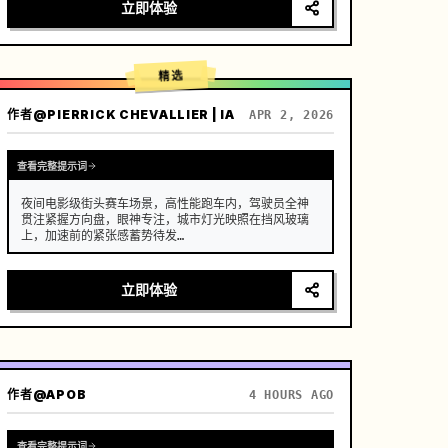
[场景]

立即体验
一个维护良好、现代化的农舍开放式厨房，背景是郁郁
葱葱的菜园，阳光明媚。

[人物]

精选
现代乡村创作者，黑色长发随意用木簪挽起，身穿深蓝
色舒适亚麻服饰，妆容清淡，眼神专注而平静。

作者
@PIERRICK CHEVALLIER | IA
APR 2, 2026
[镜头细节]

[00:00-00:05] 镜头 1：晨间采摘 (新鲜)

画面：高清特写。晨光侧逆光打在植物上。

查看完整提示词
动作：创作者的双手（手指修长干净）从藤蔓上摘下一
颗挂着晶莹…
夜间电影级街头赛车场景，高性能跑车内，驾驶员全神
贯注紧握方向盘，眼神专注，城市灯光映照在挡风玻璃
上，加速前的紧张感蓄势待发

运镜：采用具备无缝转场的快速多角度系统，内景特写 
→ 肩后视角 → 外景追踪 → 低机位贴地拍摄，超动态运
立即体验
镜，结合急摇镜头（whip pans）+ 变速转场（speed 
ramp）+ 运动模糊遮罩剪辑，营造连续流动的视觉幻象

(0-2s) 驾驶员内景特写，手部紧握换挡杆，细微的呼
吸起伏，仪表盘灯光闪烁

(2-4s) 肩后视角，前方道路延伸至霓虹闪烁的城市，
作者
@APOB
4 HOURS AGO
引擎震动感增强

(4-6s) 按下…
查看完整提示词