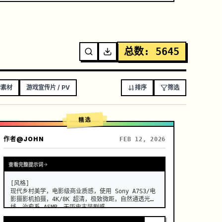
总数
:
5645
牌素材
游戏宣传片 / PV
排序
筛选
精选
作者
@JOHN
FEB 12, 2026
查看完整提示词
[风格]

现代乡村美学，电影级商业质感，使用 Sony A7S3/电
影摄影机拍摄，4K/8K 超清，极致微距，自然通透光
线，治愈系 ASMR，无历史古装剧感。
