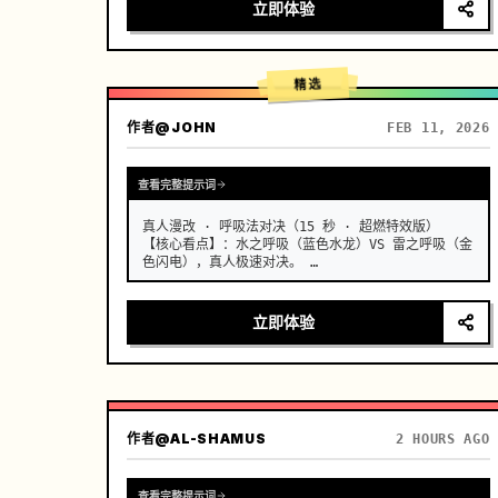
漂移或伪影，真实的胸部轻微起伏与呼吸同步，浅景
立即体验
深，奶油般模糊的背景，温暖的胶片颗粒，8K 锐利，日
系青春克制的心动窒息感。 …
精选
作者
@JOHN
FEB 11, 2026
查看完整提示词
真人漫改 · 呼吸法对决（15 秒 · 超燃特效版）

【核心看点】：水之呼吸（蓝色水龙）VS 雷之呼吸（金
色闪电），真人极速对决。 …
立即体验
作者
@AL-SHAMUS
2 HOURS AGO
查看完整提示词