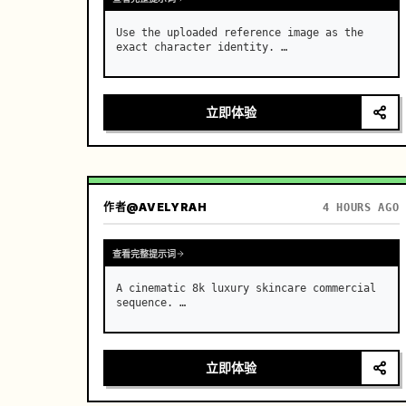
Use the uploaded reference image as the 
exact character identity. …
立即体验
作者
@AVELYRAH
4 HOURS AGO
查看完整提示词
A cinematic 8k luxury skincare commercial 
sequence. …
立即体验