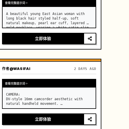
查看完整提示词
A beautiful young East Asian woman with 
long black hair styled half-up, soft 
natural makeup, pearl ear cuff, layered 
gold necklace, wearing a white satin slip 
dress, stands in a luxurious modern 
bedroom. …
立即体验
作者
@WASIFAI
2 DAYS AGO
查看完整提示词
CAMERA:

DV-style 16mm camcorder aesthetic with 
natural handheld movement. …
立即体验