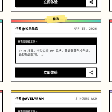
头 1：高定入场与瓷肌。机位：极低角度仰拍，超长焦
立即体验
镜头推近。动作：一位辨识度极高的亚洲高定脸女模
特，在水面上冷酷行走。效果：她身着并非布料，而是
流动着的真实液态青花瓷长裙。行走时裙摆发出真实陶
瓷般的清脆碰撞声，表面流淌着光泽。传统的青花纹样
精选
在白色瓷质…
作者
@松果先森
MAR 15, 2026
查看完整提示词
16:9 横屏，街头说唱 MV 风格，霓虹紫蓝色冷色调，
炸裂酷飒氛围。 …
立即体验
作者
@AVELYRAH
3 HOURS AGO
查看完整提示词