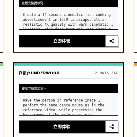
查看完整提示词
Create a 14-second cinematic fish cooking 
advertisement in 16:9 landscape, ultra-
realistic 4K quality with warm cinematic 
lighting, rich food textures, and premium 
commercial aesthetics. …
立即体验
作者
@UNDERWOOD
2 DAYS AGO
查看完整提示词
Have the person in reference image 1 
perform the same dance moves as in the 
reference video, while preserving the 
background of the reference image.
立即体验