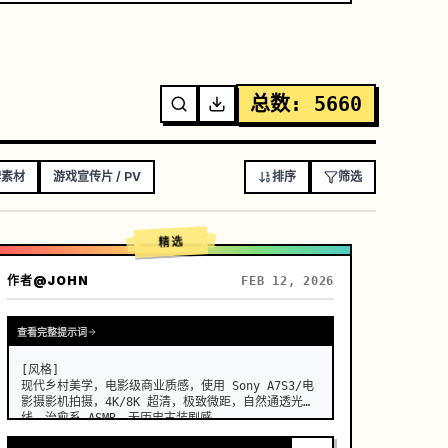
总数
:
5660
牌素材
游戏宣传片 / PV
排序
筛选
精选
作者
@JOHN
FEB 12, 2026
查看完整提示词
[风格]

现代乡村美学，电影级商业质感，使用 Sony A7S3/电
影摄影机拍摄，4K/8K 超清，极致微距，自然通透光
线，治愈系 ASMR，无历史古装剧感。
