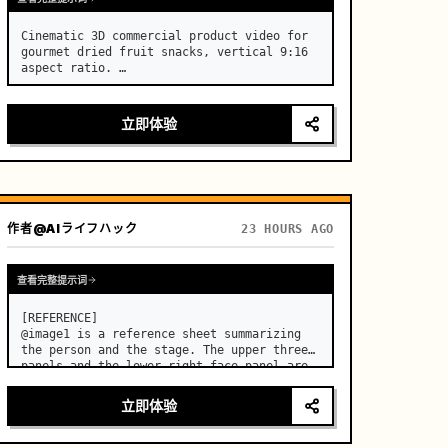
Cinematic 3D commercial product video for 
gourmet dried fruit snacks, vertical 9:16 
aspect ratio. …
立即体验
作者
@AIライフハック
23 HOURS AGO
查看完整提示词
[REFERENCE]

@image1 is a reference sheet summarizing 
the person and the stage. The upper three 
panels and the lower right face panel are 
used as fixed references for the face, 
hair, body type, costume, and whole body 
立即体验
of the same woman appearing alone in the 
vi…