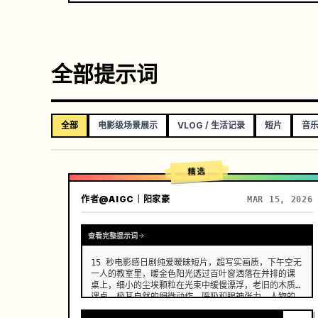
全部提示词
全部
电影级场景展示
VLOG / 生活记录
短片
音
精选
作者
@AIGC｜阳家豪
MAR 15, 2026
查看完整提示词
15 秒电影感日剧纯爱暧昧短片，超写实画质，下午空无
一人的教室里，暖金色阳光透过百叶窗洒落在并排的课
桌上，细小的尘埃颗粒在光束中缓慢漂浮，老旧的木质
课桌，极其自然的细微动作、呼吸和眼神张力，人物的
面部、服装和发型在整个过程中保持一致，没有变形、