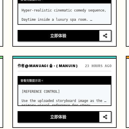
Hyper-realistic cinematic comedy sequence,

Daytime inside a luxury spa room. …
立即体验
作者
@MANUAGI 🤖 - ( MANUIN )
23 HOURS AGO
查看完整提示词
[REFERENCE CONTROL]

Use the uploaded storyboard image as the 
primary visual reference for story 
structure, character design, costume 
design, environment, emotional 
立即体验
progression, and shot order.