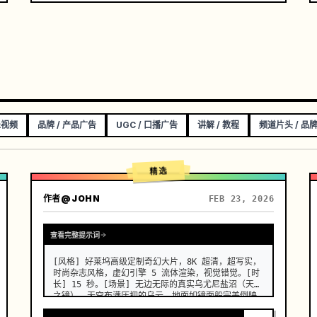
乐视频
品牌 / 产品广告
UGC / 口播广告
讲解 / 教程
频道片头 / 品
精选
作者
@JOHN
FEB 23, 2026
查看完整提示词
[风格] 好莱坞高级定制奇幻大片，8K 超清，超写实，
时尚杂志风格，虚幻引擎 5 流体渲染，视觉错觉。[时
长] 15 秒。[场景] 无边无际的真实乌尤尼盐沼（天空
之镜）。天空布满压抑的乌云，地面如镜面般完美倒映
一切，整体画面呈现极简冷色调。[00:00-00:05] 镜