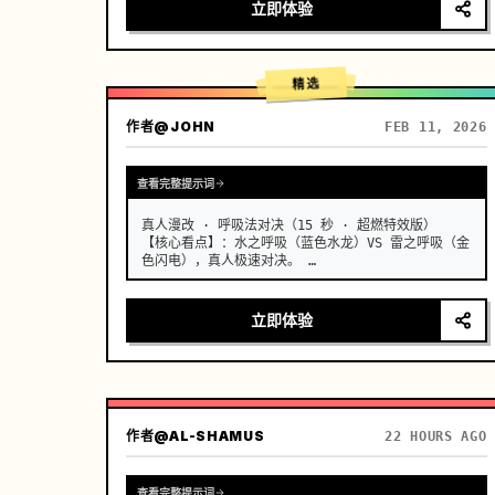
漂移或伪影，真实的胸部轻微起伏与呼吸同步，浅景
立即体验
深，奶油般模糊的背景，温暖的胶片颗粒，8K 锐利，日
系青春克制的心动窒息感。 …
精选
作者
@JOHN
FEB 11, 2026
查看完整提示词
真人漫改 · 呼吸法对决（15 秒 · 超燃特效版）

【核心看点】：水之呼吸（蓝色水龙）VS 雷之呼吸（金
色闪电），真人极速对决。 …
立即体验
作者
@AL-SHAMUS
22 HOURS AGO
查看完整提示词