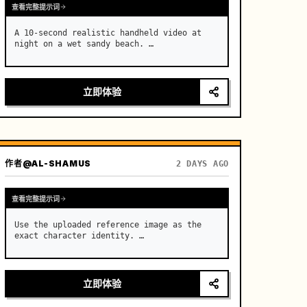
查看完整提示词
A 10-second realistic handheld video at 
night on a wet sandy beach. …
立即体验
作者
@AL-SHAMUS
2 DAYS AGO
查看完整提示词
Use the uploaded reference image as the 
exact character identity. …
立即体验