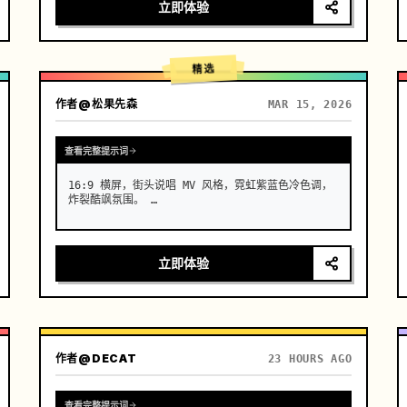
头 1：高定入场与瓷肌。机位：极低角度仰拍，超长焦
立即体验
镜头推近。动作：一位辨识度极高的亚洲高定脸女模
特，在水面上冷酷行走。效果：她身着并非布料，而是
流动着的真实液态青花瓷长裙。行走时裙摆发出真实陶
瓷般的清脆碰撞声，表面流淌着光泽。传统的青花纹样
精选
在白色瓷质…
作者
@松果先森
MAR 15, 2026
查看完整提示词
16:9 横屏，街头说唱 MV 风格，霓虹紫蓝色冷色调，
炸裂酷飒氛围。 …
立即体验
作者
@DECAT
23 HOURS AGO
查看完整提示词