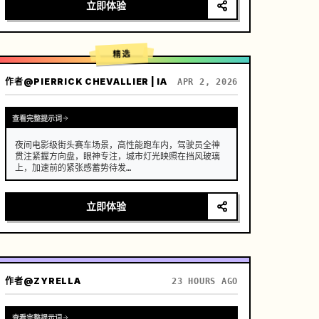
[场景]

立即体验
一个维护良好、现代化的农舍开放式厨房，背景是郁郁
葱葱的菜园，阳光明媚。

[人物]

精选
现代乡村创作者，黑色长发随意用木簪挽起，身穿深蓝
色舒适亚麻服饰，妆容清淡，眼神专注而平静。

作者
@PIERRICK CHEVALLIER | IA
APR 2, 2026
[镜头细节]

[00:00-00:05] 镜头 1：晨间采摘 (新鲜)

画面：高清特写。晨光侧逆光打在植物上。

查看完整提示词
动作：创作者的双手（手指修长干净）从藤蔓上摘下一
颗挂着晶莹…
夜间电影级街头赛车场景，高性能跑车内，驾驶员全神
贯注紧握方向盘，眼神专注，城市灯光映照在挡风玻璃
上，加速前的紧张感蓄势待发

运镜：采用具备无缝转场的快速多角度系统，内景特写 
→ 肩后视角 → 外景追踪 → 低机位贴地拍摄，超动态运
立即体验
镜，结合急摇镜头（whip pans）+ 变速转场（speed 
ramp）+ 运动模糊遮罩剪辑，营造连续流动的视觉幻象

(0-2s) 驾驶员内景特写，手部紧握换挡杆，细微的呼
吸起伏，仪表盘灯光闪烁

(2-4s) 肩后视角，前方道路延伸至霓虹闪烁的城市，
作者
@ZYRELLA
23 HOURS AGO
引擎震动感增强

(4-6s) 按下…
查看完整提示词