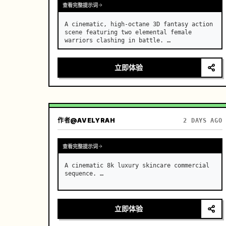
查看完整提示词
A cinematic, high-octane 3D fantasy action 
scene featuring two elemental female 
warriors clashing in battle. …
立即体验
作者
@AVELYRAH
2 DAYS AGO
查看完整提示词
A cinematic 8k luxury skincare commercial 
sequence. …
立即体验