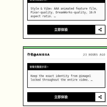
Style & Vibe: AAA animated feature film, 
Pixar-quality, DreamWorks-quality, 16:9 
aspect ratio. …
立即体验
作者
@ANISSA
23 HOURS AGO
查看完整提示词
Keep the exact identity from @image1 
locked throughout the entire video. …
立即体验