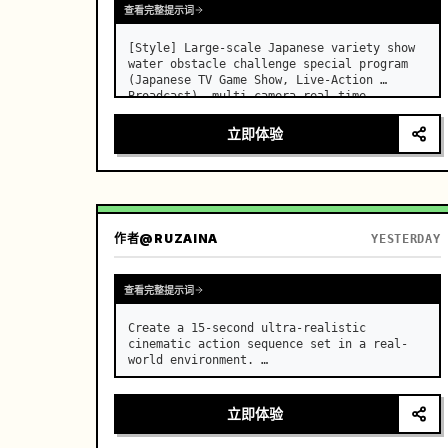
查看完整提示词
[Style] Large-scale Japanese variety show 
water obstacle challenge special program 
(Japanese TV Game Show, Live-Action 
Broadcast), multi-camera real-time 
broadcast, 4K photorealistic photography, 
high-saturation summer colors, real-time 
立即体验
throughout without slow…
作者
@RUZAINA
YESTERDAY
查看完整提示词
Create a 15-second ultra-realistic 
cinematic action sequence set in a real-
world environment. …
立即体验