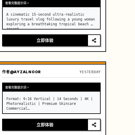
查看完整提示词
A cinematic 15-second ultra-realistic 
luxury travel vlog following a young woman 
exploring a breathtaking tropical beach 
resort. …
立即体验
作者
@AYZALNOOR
YESTERDAY
查看完整提示词
Format: 9:16 Vertical | 14 Seconds | 4K | 
Photorealistic | Premium Skincare 
Commercial

Character: A girl’s image as the ONLY 
facial identity reference. …
立即体验