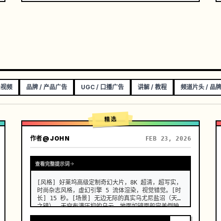
乐视频
品牌 / 产品广告
UGC / 口播广告
讲解 / 教程
频道片头 / 品
精选
作者
@JOHN
FEB 23, 2026
查看完整提示词
[风格] 好莱坞高级定制奇幻大片，8K 超清，超写实，
时尚杂志风格，虚幻引擎 5 流体渲染，视觉错觉。[时
长] 15 秒。[场景] 无边无际的真实乌尤尼盐沼（天空
之镜）。天空布满压抑的乌云，地面如镜面般完美倒映
一切，整体画面呈现极简冷色调。[00:00-00:05] 镜