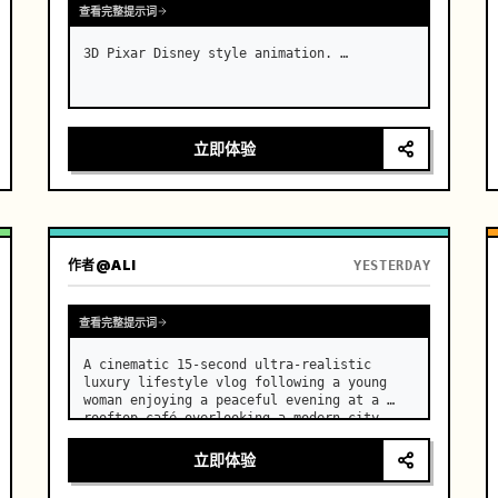
查看完整提示词
3D Pixar Disney style animation. …
立即体验
作者
@ALI
YESTERDAY
查看完整提示词
A cinematic 15-second ultra-realistic 
luxury lifestyle vlog following a young 
woman enjoying a peaceful evening at a 
rooftop café overlooking a modern city 
skyline. …
立即体验