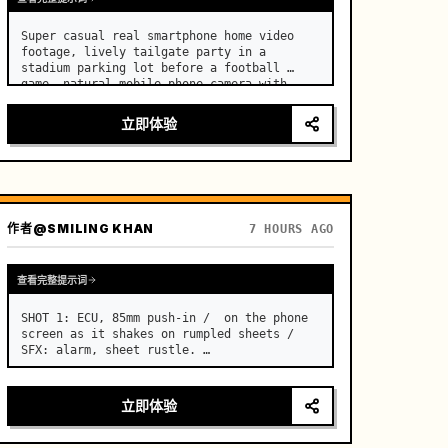
Super casual real smartphone home video 
footage, lively tailgate party in a 
stadium parking lot before a football 
game, natural mobile phone camera with 
slight authentic handheld shake, normal 
frame rate with smooth natural motion, 
立即体验
rapidfire montage with const…
作者
@SMILING KHAN
7 HOURS AGO
查看完整提示词
SHOT 1: ECU, 85mm push-in /  on the phone 
screen as it shakes on rumpled sheets / 
SFX: alarm, sheet rustle. …
立即体验