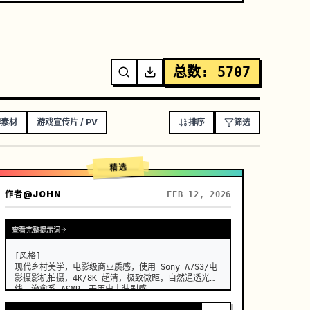
总数
:
5707
牌素材
游戏宣传片 / PV
排序
筛选
精选
作者
@JOHN
FEB 12, 2026
查看完整提示词
[风格]

现代乡村美学，电影级商业质感，使用 Sony A7S3/电
影摄影机拍摄，4K/8K 超清，极致微距，自然通透光
线，治愈系 ASMR，无历史古装剧感。
