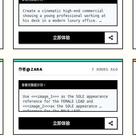
Create a cinematic high-end commercial 
showing a young professional working at 
his desk in a modern luxury office. …
立即体验
作者
@ZARA
7 HOURS AGO
查看完整提示词
Use <<<image_1>>> as the SOLE appearance 
reference for the FEMALE LEAD and 
<<<image_2>>>as the SOLE appearance 
reference for the MALE LEAD. …
立即体验