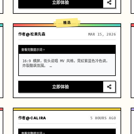
头 1：高定入场与瓷肌。机位：极低角度仰拍，超长焦
立即体验
镜头推近。动作：一位辨识度极高的亚洲高定脸女模
特，在水面上冷酷行走。效果：她身着并非布料，而是
流动着的真实液态青花瓷长裙。行走时裙摆发出真实陶
瓷般的清脆碰撞声，表面流淌着光泽。传统的青花纹样
精选
在白色瓷质…
作者
@松果先森
MAR 15, 2026
查看完整提示词
16:9 横屏，街头说唱 MV 风格，霓虹紫蓝色冷色调，
炸裂酷飒氛围。 …
立即体验
作者
@CALIRA
5 HOURS AGO
查看完整提示词