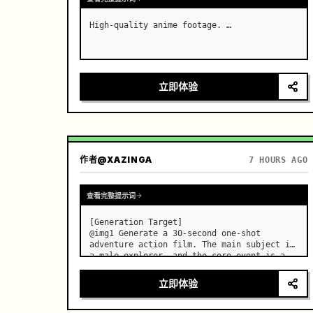
High-quality anime footage. …
立即体验
作者
@XAZINGA
7 HOURS AGO
查看完整提示词
[Generation Target]

@img1 Generate a 30-second one-shot 
adventure action film. The main subject is 
a male explorer, and the core event is a 
continuous sequence of breaking through 
mechanical traps in an underground temple 
立即体验
to finally reach the treasure. No audi…