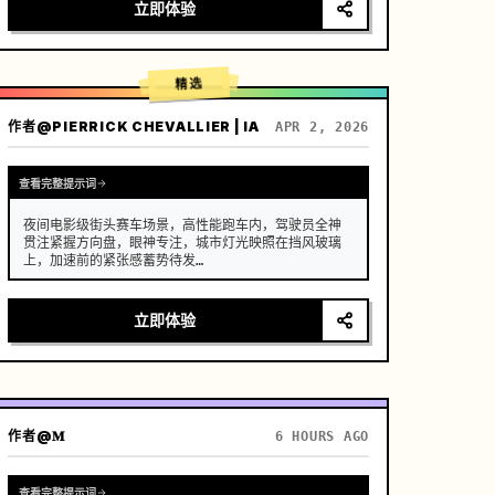
[场景]

立即体验
一个维护良好、现代化的农舍开放式厨房，背景是郁郁
葱葱的菜园，阳光明媚。

[人物]

精选
现代乡村创作者，黑色长发随意用木簪挽起，身穿深蓝
色舒适亚麻服饰，妆容清淡，眼神专注而平静。

作者
@PIERRICK CHEVALLIER | IA
APR 2, 2026
[镜头细节]

[00:00-00:05] 镜头 1：晨间采摘 (新鲜)

画面：高清特写。晨光侧逆光打在植物上。

查看完整提示词
动作：创作者的双手（手指修长干净）从藤蔓上摘下一
颗挂着晶莹…
夜间电影级街头赛车场景，高性能跑车内，驾驶员全神
贯注紧握方向盘，眼神专注，城市灯光映照在挡风玻璃
上，加速前的紧张感蓄势待发

运镜：采用具备无缝转场的快速多角度系统，内景特写 
→ 肩后视角 → 外景追踪 → 低机位贴地拍摄，超动态运
立即体验
镜，结合急摇镜头（whip pans）+ 变速转场（speed 
ramp）+ 运动模糊遮罩剪辑，营造连续流动的视觉幻象

(0-2s) 驾驶员内景特写，手部紧握换挡杆，细微的呼
吸起伏，仪表盘灯光闪烁

(2-4s) 肩后视角，前方道路延伸至霓虹闪烁的城市，
作者
@𝐌
6 HOURS AGO
引擎震动感增强

(4-6s) 按下…
查看完整提示词