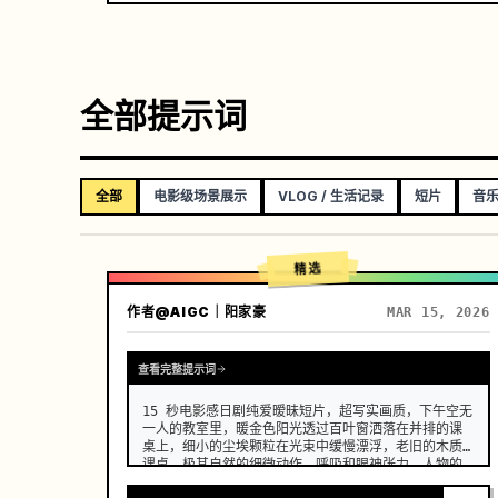
全部提示词
全部
电影级场景展示
VLOG / 生活记录
短片
音
精选
作者
@AIGC｜阳家豪
MAR 15, 2026
查看完整提示词
15 秒电影感日剧纯爱暧昧短片，超写实画质，下午空无
一人的教室里，暖金色阳光透过百叶窗洒落在并排的课
桌上，细小的尘埃颗粒在光束中缓慢漂浮，老旧的木质
课桌，极其自然的细微动作、呼吸和眼神张力，人物的
面部、服装和发型在整个过程中保持一致，没有变形、