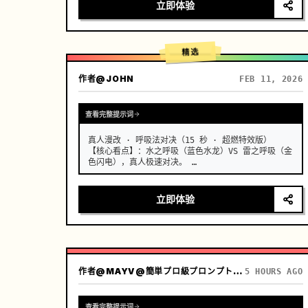
漂移或伪影，真实的胸部轻微起伏与呼吸同步，浅景
立即体验
深，奶油般模糊的背景，温暖的胶片颗粒，8K 锐利，日
系青春克制的心动窒息感。 …
精选
作者
@JOHN
FEB 11, 2026
查看完整提示词
真人漫改 · 呼吸法对决（15 秒 · 超燃特效版）

【核心看点】：水之呼吸（蓝色水龙）VS 雷之呼吸（金
色闪电），真人极速对决。 …
立即体验
作者
@MAYV@簡単プロ級プロンプト公開中！
5 HOURS AGO
查看完整提示词