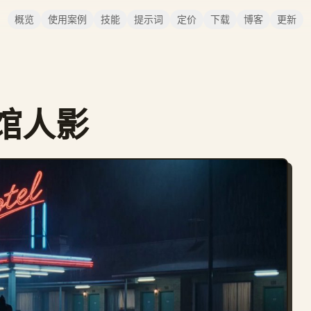
概览
使用案例
技能
提示词
定价
下载
博客
更新
馆人影