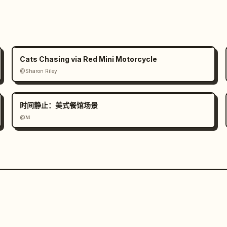
Cats Chasing via Red Mini Motorcycle
@Sharon Riley
时间静止：美式餐馆场景
@𝐌