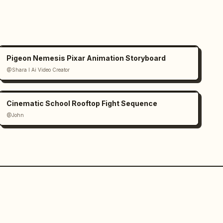
Pigeon Nemesis Pixar Animation Storyboard
@Shara I Ai Video Creator
Cinematic School Rooftop Fight Sequence
@John