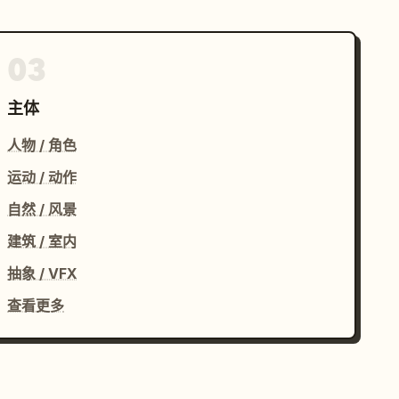
03
主体
人物 / 角色
运动 / 动作
自然 / 风景
建筑 / 室内
抽象 / VFX
查看更多