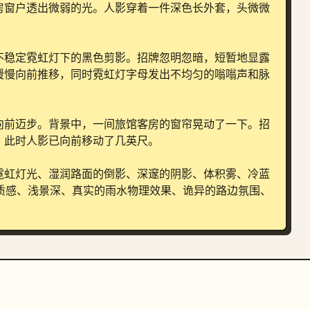
房窗户透出微弱的光。人影穿着一件深色长外套，头微微


不稳定霓虹灯下的黑色剪影。招牌忽明忽暗，短暂地显露
缓慢向前推移，同时霓虹灯字母发出不均匀的嗡嗡声和脉
向前迈步。背景中，一间旅馆客房的窗帘晃动了一下。招
此时人影已向前移动了几英尺。

霓虹灯光、湿润路面的倒影、深邃的阴影、体积雾、冷蓝
片质感、浅景深、真实的雨水物理效果、诡异的路边氛围、