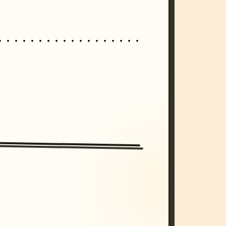
/imagine prompt: cinematic, cyberpunk s
unset, neon colors, 8k --v 6.0