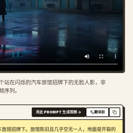
个站在闪烁的汽车旅馆招牌下的无脸人影，非
频序列。
用此 PROMPT 生成视频
翻译前
车旅馆招牌下。旅馆陈旧且几乎空无一人，地面是开裂的