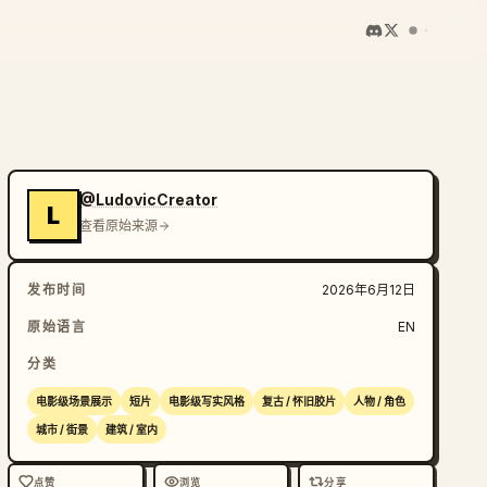
@LudovicCreator
L
查看原始来源
发布时间
2026年6月12日
原始语言
EN
分类
电影级场景展示
短片
电影级写实风格
复古 / 怀旧胶片
人物 / 角色
城市 / 街景
建筑 / 室内
点赞
浏览
分享