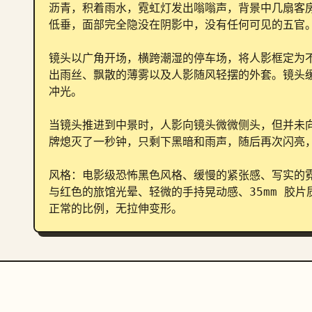
沥青，积着雨水，霓虹灯发出嗡嗡声，背景中几扇客
低垂，面部完全隐没在阴影中，没有任何可见的五官。
镜头以广角开场，横跨潮湿的停车场，将人影框定为
出雨丝、飘散的薄雾以及人影随风轻摆的外套。镜头
冲光。

当镜头推进到中景时，人影向镜头微微侧头，但并未
牌熄灭了一秒钟，只剩下黑暗和雨声，随后再次闪亮，
风格：电影级恐怖黑色风格、缓慢的紧张感、写实的
与红色的旅馆光晕、轻微的手持晃动感、35mm 胶
正常的比例，无拉伸变形。