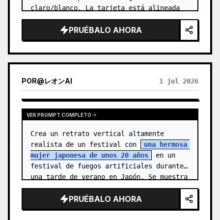
profundo, el negro tinta, el verde grisáceo, el
claro/blanco. La tarjeta está alineada 
tono piedra o cálidos de baja saturación, y se
horizontalmente, centrada en el encuadre 
añade una pequeña marca cálida cuando es
PRUÉBALO AHORA
y capturada…
apropiado. El título suele ser muy pequeño,
poético y como una etiqueta de exposición, sin
robar protagonismo. Es adecuado para crear
pósters de arte minimalista, series de reliquias
fotográficas, pósters de imágenes
POR
@
レオンAI
1 jul 2026
arquitectónicas y urbanas, fotografía editorial
abstracta, portadas de fotos con estética de
galería, y series visuales para difusión móvil en
plataformas como Douyin. El resultado final
VER PROMPT COMPLETO
conserva el contenido real de la fotografía
original, y a la vez establece una 'marca de
Crea un retrato vertical altamente 
memoria' con una sensación de serie estable en
realista de un festival con 
una hermosa 
la parte inferior, dando a cada foto una emoción
mujer japonesa de unos 20 años
 en un 
independiente y una identidad visual extensible.
festival de fuegos artificiales durante 
una tarde de verano en Japón. Se muestra 
de la cintura hac…
PRUÉBALO AHORA