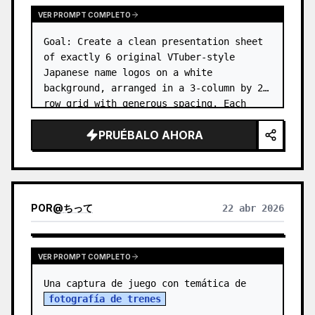
VER PROMPT COMPLETO
Goal: Create a clean presentation sheet 
of exactly 6 original VTuber-style 
Japanese name logos on a white 
background, arranged in a 3-column by 2-
row grid with generous spacing. Each 
logo should be a polished vector-like 
PRUÉBALO AHORA
typographic mark with decorative motifs…
POR
@
ちって
22 abr 2026
VER PROMPT COMPLETO
Una captura de juego con temática de 
fotografía de trenes