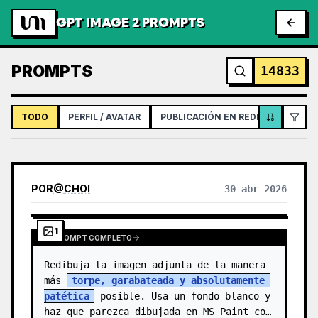
GPT IMAGE 2 PROMPTS
PROMPTS
14833
TODO
PERFIL / AVATAR
PUBLICACIÓN EN REDES SOCIALES
POR
@
CHOI
30 abr 2026
1
VER PROMPT COMPLETO
Redibuja la imagen adjunta de la manera 
más 
torpe, garabateada y absolutamente 
patética
 posible. Usa un fondo blanco y 
haz que parezca dibujada en MS Paint con 