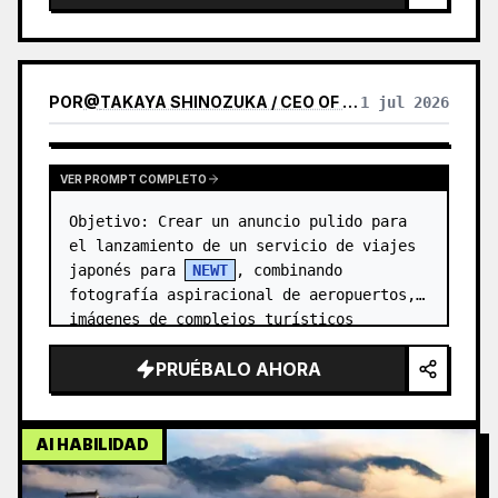
POR
@
TAKAYA SHINOZUKA / CEO OF REIWA TRAVEL
1 jul 2026
VER PROMPT COMPLETO
Objetivo: Crear un anuncio pulido para 
el lanzamiento de un servicio de viajes 
japonés para 
NEWT
, combinando 
fotografía aspiracional de aeropuertos, 
imágenes de complejos turísticos 
tropicales y maquetas de la interfaz de…
PRUÉBALO AHORA
AI HABILIDAD