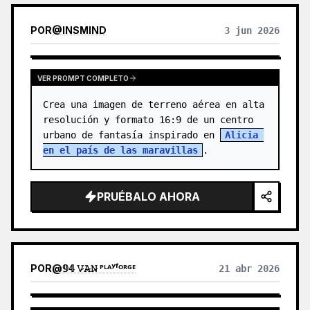
- labios

- tono de piel

POR
@
INSMIND
3 jun 2026
- peinado

- color…
VER PROMPT COMPLETO
Crea una imagen de terreno aérea en alta 
resolución y formato 16:9 de un centro 
urbano de fantasía inspirado en 
Alicia 
en el país de las maravillas
.
PRUÉBALO AHORA
POR
@
𝟡𝟜 𝚅̷𝙰̷𝙽̷ ᴾᴸᴬʸᶠᴼᴿᴳᴱ
21 abr 2026