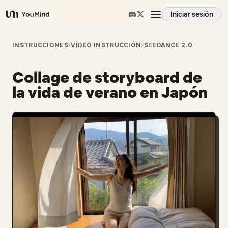
Iniciar sesión
YouMind
Resumen
INSTRUCCIONES
›
VÍDEO INSTRUCCIÓN
›
SEEDANCE 2.0
Collage de storyboard de
Casos de uso
la vida de verano en Japón
Habilidades
Prompts
Precios
Descargar