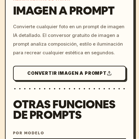
IMAGEN A PROMPT
/imagine prompt: cinemati
Convierte cualquier foto en un prompt de imagen
c, cyberpunk sunset, neon
IA detallado. El conversor gratuito de imagen a
colors, 8k --v 6.0
prompt analiza composición, estilo e iluminación
para recrear cualquier estética en segundos.
CONVERTIR IMAGEN A PROMPT
OTRAS FUNCIONES
DE PROMPTS
POR MODELO