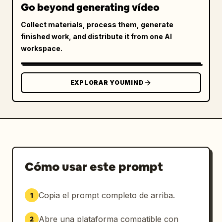
Go beyond generating vídeo
de comida.

Collect materials, process them, generate
Cuadro 11: Comiendo takoyaki mientras camina 
finished work, and distribute it from one AI
entre la multitud del festival.

workspace.
Cuadro 12: Observando los fuegos artificiales 
iluminar el cielo nocturno, sus ojos 
EXPLORAR YOUMIND
reflejando los colores.

Cuadro 13: Sosteniendo una bengala con 
amigos, risas genuinas, atmósfera mágica de 
noche de verano.

Auténtico estilo de vida de verano japonés, 
Cómo usar este prompt
fotografía de smartphone, iluminación 
ambiental natural, textura de piel realista, 
Copia el prompt completo de arriba.
1
ligero movimiento de cámara, encuadre 
imperfecto, grano sutil, ciencia de color 
Abre una plataforma compatible con
2
neutra de iPhone, realismo cotidiano, 