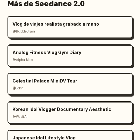
Más de Seedance 2.0
Vlog de viajes realista grabado a mano
@BubbleBrain
Analog Fitness Vlog Gym Diary
@Alpha Mom
Celestial Palace MiniDV Tour
@John
Korean Idol Vlogger Documentary Aesthetic
@WasifAI
Japanese Idol Lifestyle Vlog