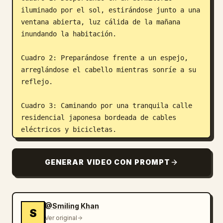
iluminado por el sol, estirándose junto a una 
ventana abierta, luz cálida de la mañana 
inundando la habitación.

Cuadro 2: Preparándose frente a un espejo, 
arreglándose el cabello mientras sonríe a su 
reflejo.

Cuadro 3: Caminando por una tranquila calle 
residencial japonesa bordeada de cables 
eléctricos y bicicletas.

Cuadro 4: Comprando una bebida helada en una 
GENERAR VIDEO CON PROMPT
colorida máquina expendedora bajo el sol de 
verano.

Cuadro 5: Viajando en un tren local, mirando 
@Smiling Khan
S
por la ventana el paisaje rural que pasa.

Ver original