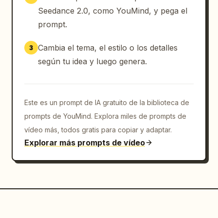
momentos estilo documental, ambiente 
Seedance 2.0, como YouMind, y pega el
nostálgico de verano, colores vibrantes pero 
prompt.
naturales, ultra detallado, estética de 
diario de viajes para redes sociales, collage 
Cambia el tema, el estilo o los detalles
3
de storyboard 4:5.
según tu idea y luego genera.
Este es un prompt de IA gratuito de la biblioteca de
prompts de YouMind. Explora miles de prompts de
vídeo más, todos gratis para copiar y adaptar.
Explorar más prompts de vídeo