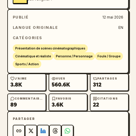
PUBLIÉ
12 mai 2026
LANGUE ORIGINALE
EN
CATÉGORIES
Présentation de scènes cinématographiques
Cinématique et réaliste
Personne / Personnage
Foule / Groupe
Sports / Action
J’AIME
VUES
PARTAGES
3.8K
560.6K
312
COMMENTAIRES
FAVORIS
CITATIONS
89
3.6K
22
PARTAGER