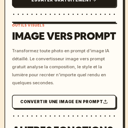
OUTILS VISUELS
IMAGE VERS PROMPT
/imagine prompt: cinemati
Transformez toute photo en prompt d'image IA
c, cyberpunk sunset, neon
détaillé. Le convertisseur image vers prompt
colors, 8k --v 6.0
gratuit analyse la composition, le style et la
lumière pour recréer n'importe quel rendu en
quelques secondes.
CONVERTIR UNE IMAGE EN PROMPT