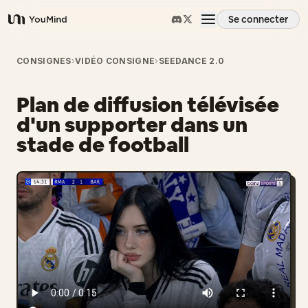
Se connecter
YouMind
Aperçu
CONSIGNES
›
VIDÉO CONSIGNE
›
SEEDANCE 2.0
Plan de diffusion télévisée
Cas d'usage
d'un supporter dans un
stade de football
Compétences
Invites
Tarifs
Télécharger