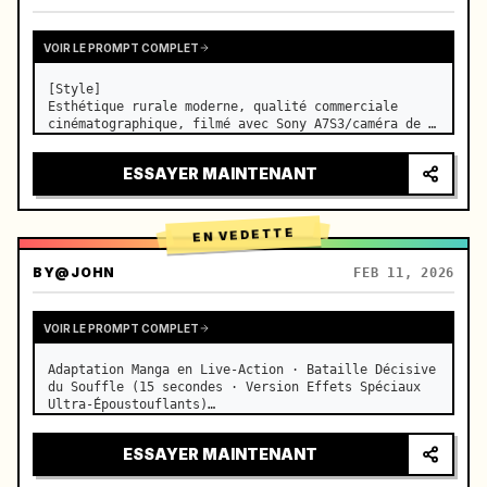
VOIR LE PROMPT COMPLET
[Style]

Esthétique rurale moderne, qualité commerciale 
cinématographique, filmé avec Sony A7S3/caméra de 
cinéma, 4K/8K ultra-clair, macro extrême, éclairage 
naturel transparent, ASMR apaisant, sans ambiance 
ESSAYER MAINTENANT
de drame historique en costumes.

[Scène]

Une cuisine…
EN VEDETTE
BY
@JOHN
FEB 11, 2026
VOIR LE PROMPT COMPLET
Adaptation Manga en Live-Action · Bataille Décisive 
du Souffle (15 secondes · Version Effets Spéciaux 
Ultra-Époustouflants)

【Point Central】: Souffle de l'Eau (Dragon d'Eau 
Bleu) VS Souffle de la Foudre (Éclair Doré), duel 
ESSAYER MAINTENANT
en live-action à vitesse extrême. …