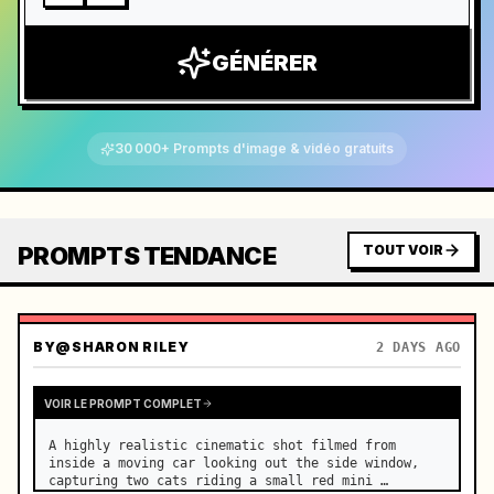
GÉNÉRER
30 000+ Prompts d'image & vidéo gratuits
PROMPTS TENDANCE
TOUT VOIR
BY
@SHARON RILEY
2 DAYS AGO
VOIR LE PROMPT COMPLET
A highly realistic cinematic shot filmed from 
inside a moving car looking out the side window, 
capturing two cats riding a small red mini 