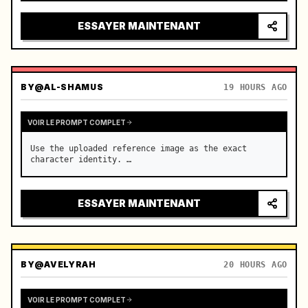
intense, lumières de la ville se reflétant sur le 
pare-brise, tension montant avant une accélération 
ESSAYER MAINTENANT
soudaine

ca…
BY
@AL-SHAMUS
19 HOURS AGO
VOIR LE PROMPT COMPLET
Use the uploaded reference image as the exact 
character identity. …
ESSAYER MAINTENANT
BY
@AVELYRAH
20 HOURS AGO
VOIR LE PROMPT COMPLET