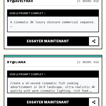
BY
@AVELYRAH
21 HOURS AGO
VOIR LE PROMPT COMPLET
A cinematic 8k luxury skincare commercial sequence. 
…
ESSAYER MAINTENANT
BY
@LIANA
22 HOURS AGO
VOIR LE PROMPT COMPLET
Create a 14-second cinematic fish cooking 
advertisement in 16:9 landscape, ultra-realistic 4K 
quality with warm cinematic lighting, rich food 
textures, and premium commercial aesthetics. …
ESSAYER MAINTENANT