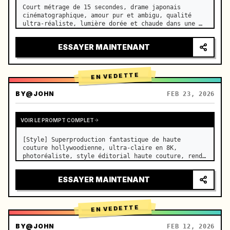
Court métrage de 15 secondes, drame japonais 
cinématographique, amour pur et ambigu, qualité 
ultra-réaliste, lumière dorée et chaude dans une 
salle de classe vide l'après-midi, filtrant à 
travers les stores sur les pupitres côte à côte, 
ESSAYER MAINTENANT
fines particules de pou…
EN VEDETTE
BY
@JOHN
FEB 23, 2026
VOIR LE PROMPT COMPLET
[Style] Superproduction fantastique de haute 
couture hollywoodienne, ultra-claire en 8K, 
photoréaliste, style éditorial haute couture, rendu 
fluide Unreal Engine 5, illusion visuelle. [Durée] 
15 secondes. [Scène] Un Salar de Uyuni (miroir du 
ESSAYER MAINTENANT
ciel) grandeur nat…
EN VEDETTE
BY
@JOHN
FEB 12, 2026