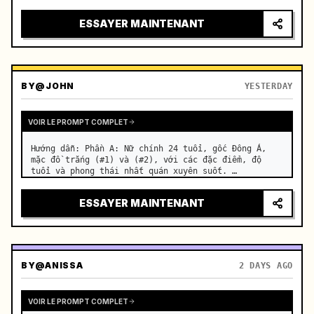
motorcycle on a suburban road. …
ESSAYER MAINTENANT
BY
@JOHN
YESTERDAY
VOIR LE PROMPT COMPLET
Hướng dẫn: Phần A: Nữ chính 24 tuổi, gốc Đông Á, 
mặc đồ trắng (#1) và (#2), với các đặc điểm, độ 
tuổi và phong thái nhất quán xuyên suốt. …
ESSAYER MAINTENANT
BY
@ANISSA
2 DAYS AGO
VOIR LE PROMPT COMPLET