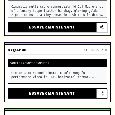
Cinematic multi-scene commercial: [0-2s] Macro shot 
of a luxury taupe leather handbag, glowing golden 
zipper opens as a tiny woman in a white silk dress 
steps out holding a skincare bottle with magical 
sparkles. …
ESSAYER MAINTENANT
BY
@APOB
21 HOURS AGO
VOIR LE PROMPT COMPLET
Create a 15-second cinematic solo kung fu 
performance video in 16:9 horizontal format. …
ESSAYER MAINTENANT