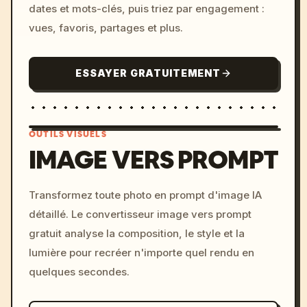
dates et mots-clés, puis triez par engagement :
vues, favoris, partages et plus.
ESSAYER GRATUITEMENT
OUTILS VISUELS
IMAGE VERS PROMPT
/imagine prompt: cinemati
Transformez toute photo en prompt d'image IA
c, cyberpunk sunset, neon
détaillé. Le convertisseur image vers prompt
colors, 8k --v 6.0
gratuit analyse la composition, le style et la
lumière pour recréer n'importe quel rendu en
quelques secondes.