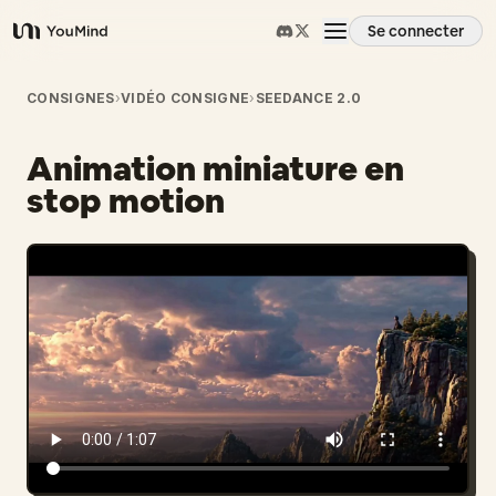
Se connecter
YouMind
Aperçu
CONSIGNES
›
VIDÉO CONSIGNE
›
SEEDANCE 2.0
Animation miniature en
Cas d'usage
stop motion
Compétences
Invites
Tarifs
Télécharger