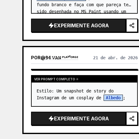
fundo branco e faça com que pareça ter 
sido desenhada no MS Paint usando um 
mouse. …
EXPERIMENTE AGORA
POR
@
𝟡𝟜 𝚅̷𝙰̷𝙽̷ ᴾᴸᴬʸᶠᴼᴿᴳᴱ
21 de abr. de 2026
VER PROMPT COMPLETO
Estilo: Um snapshot de story do 
Instagram de um cosplay de 
Albedo
;
EXPERIMENTE AGORA