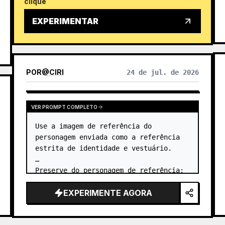
clique
EXPERIMENTAR
POR
@
CIRI
24 de jul. de 2026
VER PROMPT COMPLETO
Use a imagem de referência do 
personagem enviada como a referência 
estrita de identidade e vestuário.

Preserve do personagem de referência:

- identidade facial

EXPERIMENTE AGORA
- proporções faciais

- formato dos olhos

- nariz
