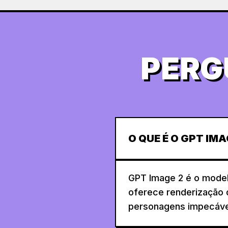
PERG
O QUE É O GPT IMA
GPT Image 2 é o model
oferece renderização d
personagens impecável 