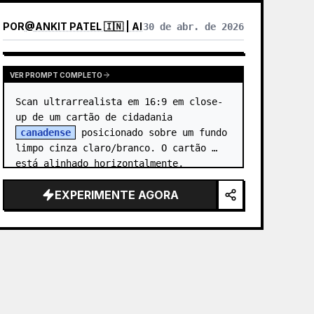
POR
@
ANKIT PATEL 🇮🇳 | AI
30 de abr. de 2026
VER PROMPT COMPLETO
Scan ultrarrealista em 16:9 em close-
up de um cartão de cidadania 
canadense
 posicionado sobre um fundo 
limpo cinza claro/branco. O cartão 
está alinhado horizontalmente, 
centralizado no quadro, capturado com 
EXPERIMENTE AGORA
foco nítido e…