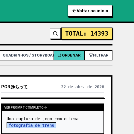
Voltar ao início
TOTAL
:
14393
QUADRINHOS / STORYBOARD
ORDENAR
PÔSTER / FLYER
FILTRAR
DESIGN DE APL
POR
@
ちって
22 de abr. de 2026
VER PROMPT COMPLETO
Uma captura de jogo com o tema 
fotografia de trens