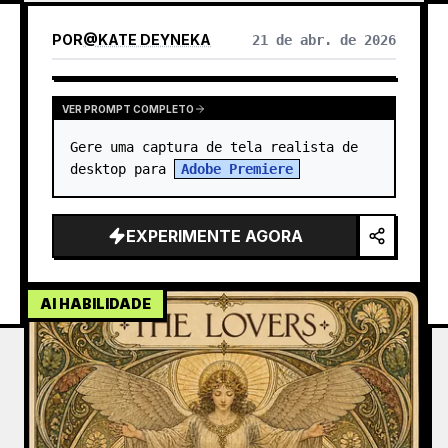
- lábios

- tom de pele

POR
@
KATE DEYNEKA
21 de abr. de 2026
- penteado

- cor do cabelo…
VER PROMPT COMPLETO
Gere uma captura de tela realista de 
desktop para 
Adobe Premiere
EXPERIMENTE AGORA
AI HABILIDADE