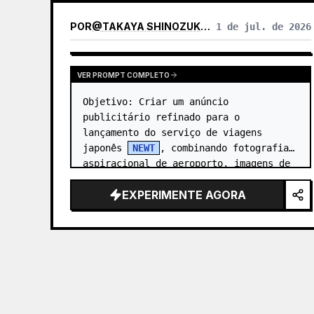
POR
@
TAKAYA SHINOZUKA / CEO OF REIWA TRAVEL
1 de jul. de 2026
VER PROMPT COMPLETO
Objetivo: Criar um anúncio 
publicitário refinado para o 
lançamento do serviço de viagens 
japonês 
NEWT
, combinando fotografia 
aspiracional de aeroporto, imagens de 
resorts tropicais e mockups da 
EXPERIMENTE AGORA
interface do aplicativo em…