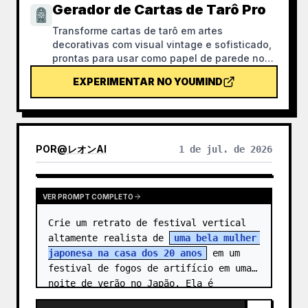
Gerador de Cartas de Tarô Pro
Transforme cartas de tarô em artes
decorativas com visual vintage e sofisticado,
prontas para usar como papel de parede no
celular. Conte para ele o tema que você gosta
EXPERIMENTAR NO YOUMIND
(como mitologia nórdica ou um IP de
anime/jogo) ou quais cartas deseja tirar, e ele
gera imagens de tarô com estilo coeso e
significados delicados. Suporta o baralho
completo de 78 cartas, um grupo específico
POR
@
レオンAI
1 de jul. de 2026
ou algumas escolhidas. As imagens são
caprichadas e agradáveis, sem aquele visual
artificial de IA. Também pode ser usado com
as tarefas agendadas do YouMind para
VER PROMPT COMPLETO
realizar automaticamente a tiragem e
Crie um retrato de festival vertical 
interpretação todas as manhãs (é necessário
configurar a tarefa você mesmo).
altamente realista de 
uma bela mulher 
japonesa na casa dos 20 anos
 em um 
festival de fogos de artifício em uma 
noite de verão no Japão. Ela é 
mostrada da cintura para cima e…