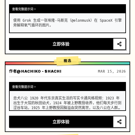
查看完整提示词
使用 Grok 生成一张埃隆·马斯克（@elonmusk）在 SpaceX 引擎
旁解释氧气循环的图片。
立即体验
精选
作者
@HACHIKO - $HACHI
MAR 15, 2026
查看完整提示词
忠犬八公 1920 年代东京真实生活的写实卡通风格视频：1923 年
出生于大馆的秋田幼犬，1924 年被上野教授收养，他们每天步行到
涩谷车站，1925 年上野教授因脑溢血突然离世，以及八公在人群和
四季更迭中，近 10 年来每天忠实地等待，直到 1935 年去世。
立即体验