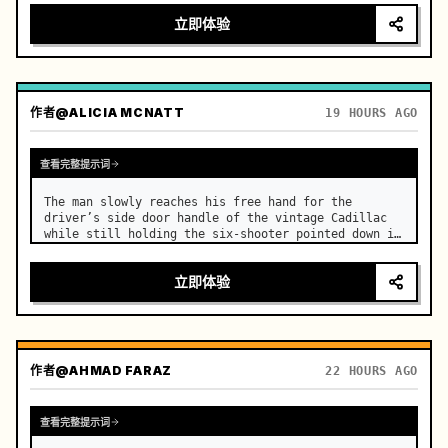
立即体验
作者
@ALICIA MCNATT
19 HOURS AGO
查看完整提示词
The man slowly reaches his free hand for the 
driver’s side door handle of the vintage Cadillac 
while still holding the six-shooter pointed down in 
the other hand. …
立即体验
作者
@AHMAD FARAZ
22 HOURS AGO
查看完整提示词