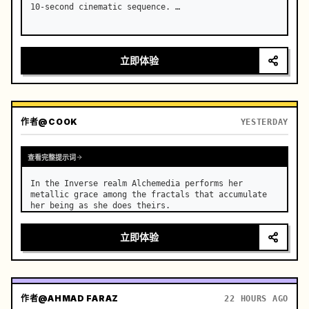
10-second cinematic sequence. …
立即体验
作者
@COOK
YESTERDAY
查看完整提示词
In the Inverse realm Alchemedia performs her 
metallic grace among the fractals that accumulate 
her being as she does theirs.
立即体验
作者
@AHMAD FARAZ
22 HOURS AGO