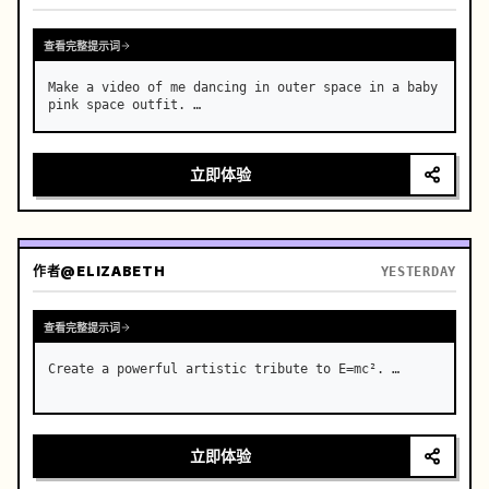
查看完整提示词
Make a video of me dancing in outer space in a baby 
pink space outfit. …
立即体验
作者
@ELIZABETH
YESTERDAY
查看完整提示词
Create a powerful artistic tribute to E=mc². …
立即体验