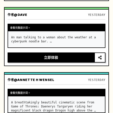
作者
@DAVE
YESTERDAY
查看完整提示词
An man talking to a woman about the weather at a 
cyberpunk noodle bar. …
立即体验
作者
@ANNETTE H WENSEL
YESTERDAY
查看完整提示词
A breathtakingly beautiful cinematic scene from 
Game of Thrones: Daenerys Targaryen riding her 
magnificent black dragon Drogon high above the 