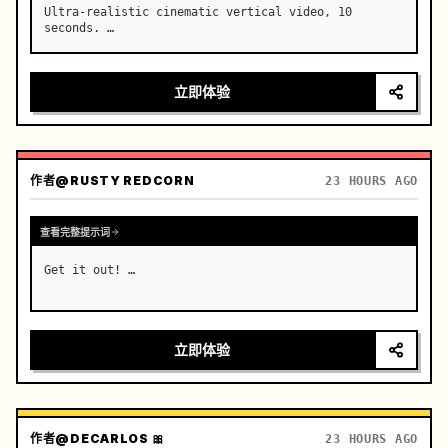
Ultra-realistic cinematic vertical video, 10 
seconds. …
立即体验
作者
@RUSTY REDCORN
23 HOURS AGO
查看完整提示词
Get it out! …
立即体验
作者
@DECARLOS 🎀
23 HOURS AGO