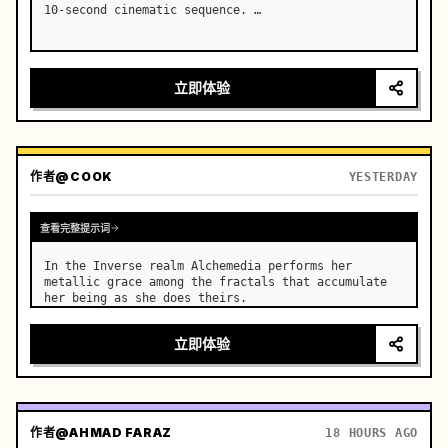
10-second cinematic sequence. …
立即体验
作者
@COOK
YESTERDAY
查看完整提示词
In the Inverse realm Alchemedia performs her 
metallic grace among the fractals that accumulate 
her being as she does theirs.
立即体验
作者
@AHMAD FARAZ
18 HOURS AGO