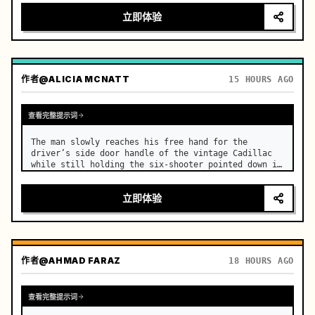
立即体验
作者
@ALICIA MCNATT
15 HOURS AGO
查看完整提示词
The man slowly reaches his free hand for the 
driver’s side door handle of the vintage Cadillac 
while still holding the six-shooter pointed down in 
the other hand. …
立即体验
作者
@AHMAD FARAZ
18 HOURS AGO
查看完整提示词