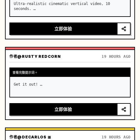
Ultra-realistic cinematic vertical video, 10 
seconds. …
立即体验
作者
@RUSTY REDCORN
19 HOURS AGO
查看完整提示词
Get it out! …
立即体验
作者
@DECARLOS 🎀
19 HOURS AGO