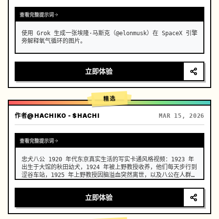
查看完整提示词
使用 Grok 生成一张埃隆·马斯克（@elonmusk）在 SpaceX 引擎
旁解释氧气循环的图片。
立即体验
精选
作者
@HACHIKO - $HACHI
MAR 15, 2026
查看完整提示词
忠犬八公 1920 年代东京真实生活的写实卡通风格视频：1923 年
出生于大馆的秋田幼犬，1924 年被上野教授收养，他们每天步行到
涩谷车站，1925 年上野教授因脑溢血突然离世，以及八公在人群和
四季更迭中，近 10 年来每天忠实地等待，直到 1935 年去世。
立即体验