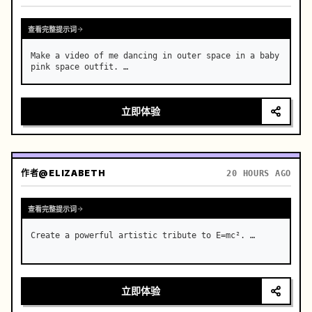
查看完整提示词
Make a video of me dancing in outer space in a baby 
pink space outfit. …
立即体验
作者
@ELIZABETH
20 HOURS AGO
查看完整提示词
Create a powerful artistic tribute to E=mc². …
立即体验