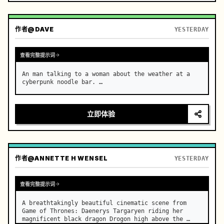
作者
@DAVE
YESTERDAY
查看完整提示词
An man talking to a woman about the weather at a 
cyberpunk noodle bar. …
立即体验
作者
@ANNETTE H WENSEL
YESTERDAY
查看完整提示词
A breathtakingly beautiful cinematic scene from 
Game of Thrones: Daenerys Targaryen riding her 
magnificent black dragon Drogon high above the 