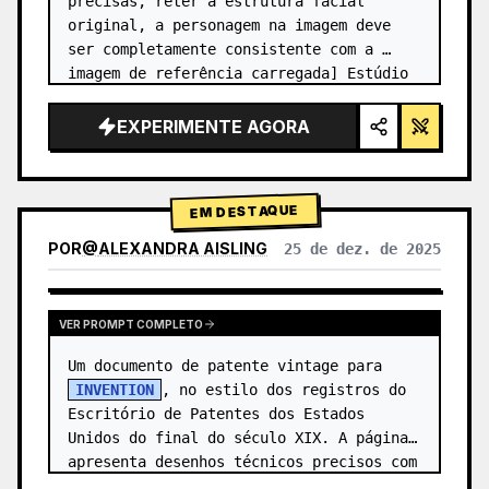
precisas, reter a estrutura facial 
original, a personagem na imagem deve 
ser completamente consistente com a 
imagem de referência carregada] Estúdio 
fotográfico de alta qualidade, foto em 
grade 2x2. Painel superior esquer…
EXPERIMENTE AGORA
EM DESTAQUE
POR
@
ALEXANDRA AISLING
25 de dez. de 2025
VER RESULTADOS DE OUTROS MODELOS
VER PROMPT COMPLETO
Um documento de patente vintage para 
INVENTION
, no estilo dos registros do 
Escritório de Patentes dos Estados 
Unidos do final do século XIX. A página 
apresenta desenhos técnicos precisos com 
legendas numeradas (Fig. …