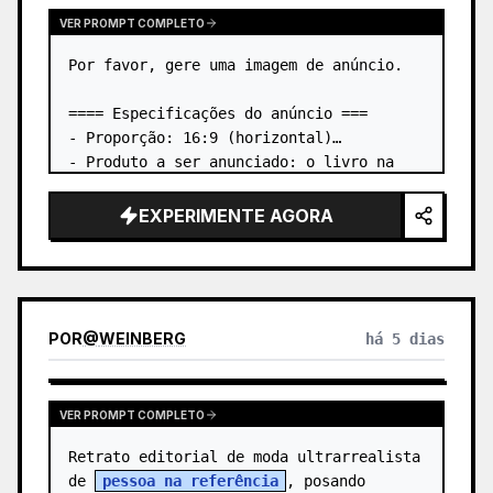
VER PROMPT COMPLETO
Por favor, gere uma imagem de anúncio.

==== Especificações do anúncio ===

- Proporção: 16:9 (horizontal)

- Produto a ser anunciado: o livro na 
primeira imagem anexada

- Elemento principal: coloque o livro da 
EXPERIMENTE AGORA
primeira imagem anexada de forma 
tridimensional

- I…
POR
@
WEINBERG
há 5 dias
VER PROMPT COMPLETO
Retrato editorial de moda ultrarrealista 
de 
pessoa na referência
, posando 