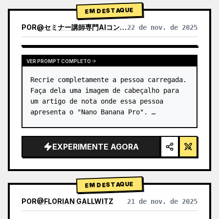
1) Análise do P…
EM DESTAQUE
POR
@
セミナー講師専門AIコンシェルジュ｜工藤 晶
22 de nov. de 2025
VER RESULTADOS DE OUTROS MODELOS
VER PROMPT COMPLETO
Recrie completamente a pessoa carregada.

Faça dela uma imagem de cabeçalho para 
um artigo de nota onde essa pessoa 
apresenta o "Nano Banana Pro". …
EXPERIMENTE AGORA
EM DESTAQUE
POR
@
FLORIAN GALLWITZ
21 de nov. de 2025