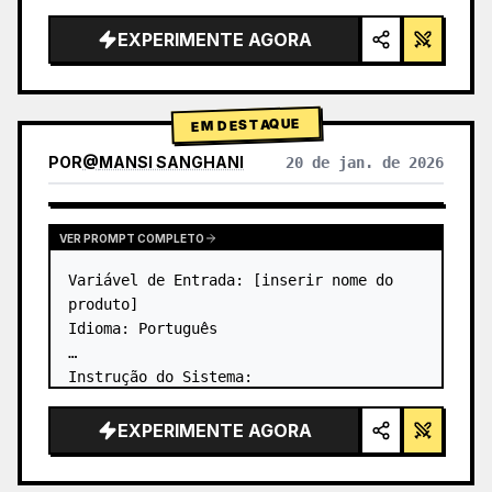
EXPERIMENTE AGORA
EM DESTAQUE
POR
@
MANSI SANGHANI
20 de jan. de 2026
VER RESULTADOS DE OUTROS MODELOS
VER PROMPT COMPLETO
Variável de Entrada: [inserir nome do 
produto]

Idioma: Português

Instrução do Sistema:

Crie uma imagem de um infográfico de 
produto em grade Bento de vidro líquido 
EXPERIMENTE AGORA
premium com 8 módulos (os cartões de 2 a 
8 mostram apenas os títulos do texto).
