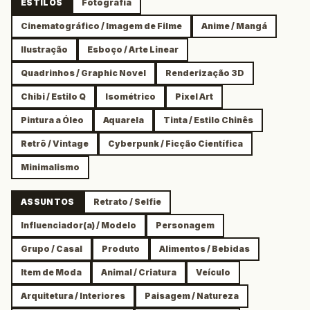
ESTILOS
Fotografia
Cinematográfico / Imagem de Filme
Anime / Mangá
Ilustração
Esboço / Arte Linear
Quadrinhos / Graphic Novel
Renderização 3D
Chibi / Estilo Q
Isométrico
Pixel Art
Pintura a Óleo
Aquarela
Tinta / Estilo Chinês
Retrô / Vintage
Cyberpunk / Ficção Científica
Minimalismo
ASSUNTOS
Retrato / Selfie
Influenciador(a) / Modelo
Personagem
Grupo / Casal
Produto
Alimentos / Bebidas
Item de Moda
Animal / Criatura
Veículo
Arquitetura / Interiores
Paisagem / Natureza