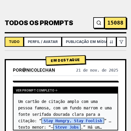
TODOS OS PROMPTS
15088
TUDO
PERFIL / AVATAR
PUBLICAÇÃO EM MÍDIAS SOCIAIS
EM DESTAQUE
POR
@
NICOLECHAN
21 de nov. de 2025
VER RESULTADOS DE OUTROS MODELOS
VER PROMPT COMPLETO
Um cartão de citação amplo com uma 
pessoa famosa, com um fundo marrom e uma 
fonte serifada dourada clara para a 
citação: “
Stay Hungry, Stay Foolish
” e 
texto menor: “—
Steve Jobs
.” Há um…