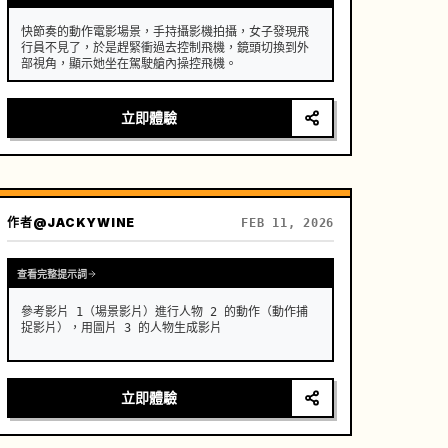
快節奏的動作電影場景，手持攝影機拍攝，女子發現飛
行員不見了，於是趕緊衝過去控制飛機，鏡頭切換到外
部視角，顯示她坐在駕駛艙內操控飛機。
立即體驗
作者
@JACKYWINE
FEB 11, 2026
查看完整提示詞
參考影片 1（場景影片）進行人物 2 的動作（動作捕
捉影片），用圖片 3 的人物生成影片
立即體驗