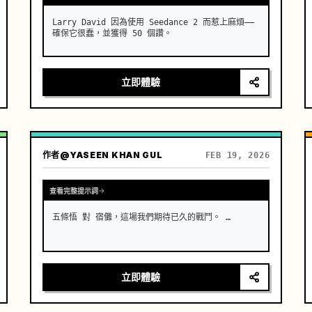
Larry David 因為使用 Seedance 2 而惹上麻煩——
確保它很蠢，並獲得 50 個讚。
立即體驗
作者
@YASEEN KHAN GUL
FEB 19, 2026
查看完整提示詞
五條悟 對 宿儺，這場我們期待已久的戰鬥。 …
立即體驗