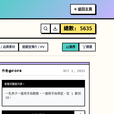
返回主頁
總數
:
5635
 / 品牌素材
遊戲宣傳片 / PV
排序
篩選
作者
@FOFR
OCT 1, 2025
查看完整提示詞
一名男子一邊用手指數數，一邊將手指舉起，從 1 數到 
10。