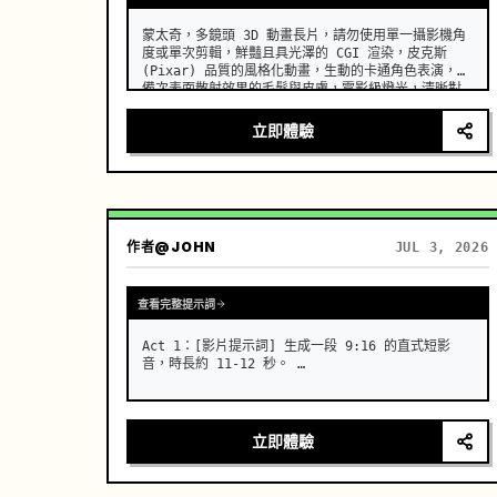
蒙太奇，多鏡頭 3D 動畫長片，請勿使用單一攝影機角
度或單次剪輯，鮮豔且具光澤的 CGI 渲染，皮克斯 
(Pixar) 品質的風格化動畫，生動的卡通角色表演，具
備次表面散射效果的毛髮與皮膚，電影級燈光，清晰對
焦，高細節紋理，精湛的景深控制，斑駁的明亮日光，
豐富飽和的叢林色調

立即體驗
在沐浴於斑駁明亮日光下的茂密叢林神廟中，三隻滑稽
的生物站在巨大的蘑菇與長滿青苔的古老廢墟之間。 …
作者
@JOHN
JUL 3, 2026
查看完整提示詞
Act 1：[影片提示詞] 生成一段 9:16 的直式短影
音，時長約 11-12 秒。 …
立即體驗