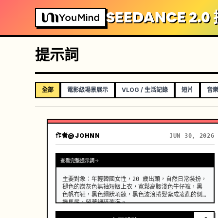
SEEDANCE 2.
提示詞
全部
電影級場景展示
VLOG / 生活記錄
短片
音樂
作者
@JOHNN
JUN 30, 2026
查看完整提示詞
主要對象：年輕韓國女性，20 歲出頭，自然日常裝扮，
褪色的炭灰色無袖短版上衣，寬鬆高腰淺色牛仔褲，黑
色帆布鞋，黑色繩狀項鍊，黑色波浪捲髮紮成凌亂的側
邊馬尾，留著細碎瀏海。 …