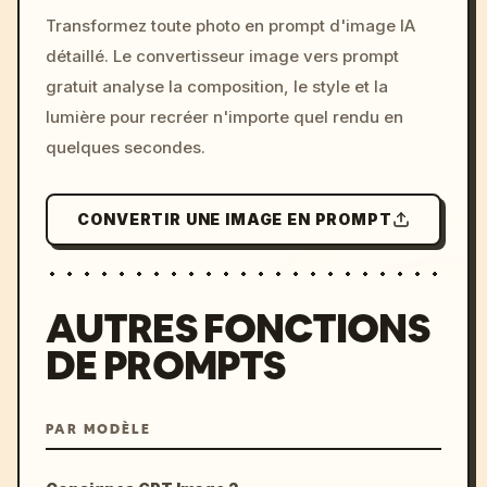
/imagine prompt: cinemati
Transformez toute photo en prompt d'image IA
c, cyberpunk sunset, neon
détaillé. Le convertisseur image vers prompt
colors, 8k --v 6.0
gratuit analyse la composition, le style et la
lumière pour recréer n'importe quel rendu en
quelques secondes.
CONVERTIR UNE IMAGE EN PROMPT
AUTRES FONCTIONS
DE PROMPTS
PAR MODÈLE