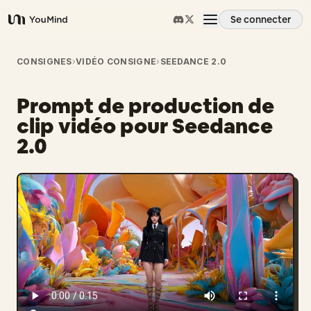
Se connecter
YouMind
Aperçu
CONSIGNES
›
VIDÉO CONSIGNE
›
SEEDANCE 2.0
Prompt de production de
Cas d'usage
clip vidéo pour Seedance
2.0
Compétences
Invites
Tarifs
Télécharger