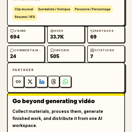
Clip musical
Surréaliste / Onirique
Personne / Personnage
Résumé / VFX
J’AIME
VUES
PARTAGES
694
33.7K
69
COMMENTAIRES
FAVORIS
CITATIONS
24
505
7
PARTAGER
Go beyond generating vidéo
Collect materials, process them, generate
finished work, and distribute it from one AI
workspace.