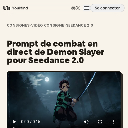
Se connecter
YouMind
Aperçu
CONSIGNES
›
VIDÉO CONSIGNE
›
SEEDANCE 2.0
Prompt de combat en
Cas d'usage
direct de Demon Slayer
pour Seedance 2.0
Compétences
Invites
Tarifs
Télécharger