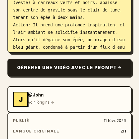
(veste) à carreaux verts et noirs, abaisse 
son centre de gravité sous le clair de lune, 
tenant son épée à deux mains.

Action: Il prend une profonde inspiration, et 
l'air ambiant se solidifie instantanément. 
Alors qu'il dégaine son épée, un dragon d'eau 
bleu géant, condensé à partir d'un flux d'eau 
à haute pression, apparaît de nulle part, 
tourbillonnant rapidement autour de son corps 
GÉNÉRER UNE VIDÉO AVEC LE PROMPT
et de sa lame, émettant le rugissement de 
l'eau qui coule.

Détails des Effets Spéciaux: Le flux d'eau a 
une sensation réaliste d'éclaboussures, 
@John
J
illuminant la forêt sombre.

Voir l’original
[00:05-00:10] Plan 2: Éclair de Foudre · 
Avance (Sensation de Vitesse Extrême)

PUBLIÉ
11 févr. 2026
Visuels: L'adversaire en face de lui, un 
épéiste blond portant un haori à motifs 
LANGUE ORIGINALE
ZH
triangulaires jaunes, abaisse son corps 