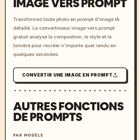
IMAGE VERS PROMPT
/imagine prompt: cinemati
Transformez toute photo en prompt d'image IA
c, cyberpunk sunset, neon
détaillé. Le convertisseur image vers prompt
colors, 8k --v 6.0
gratuit analyse la composition, le style et la
lumière pour recréer n'importe quel rendu en
quelques secondes.
CONVERTIR UNE IMAGE EN PROMPT
AUTRES FONCTIONS
DE PROMPTS
PAR MODÈLE