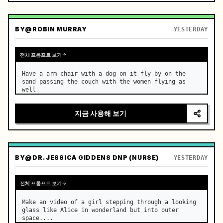
BY
@ROBIN MURRAY
YESTERDAY
전체 프롬프트 보기
Have a arm chair with a dog on it fly by on the 
sand passing the couch with the women flying as 
well
지금 사용해 보기
BY
@DR. JESSICA GIDDENS DNP (NURSE)
YESTERDAY
전체 프롬프트 보기
Make an video of a girl stepping through a looking 
glass like Alice in wonderland but into outer 
space....