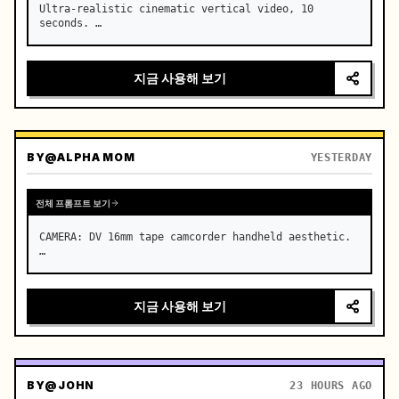
Ultra-realistic cinematic vertical video, 10 
seconds. …
지금 사용해 보기
BY
@ALPHA MOM
YESTERDAY
전체 프롬프트 보기
CAMERA: DV 16mm tape camcorder handheld aesthetic. 
…
지금 사용해 보기
BY
@JOHN
23 HOURS AGO