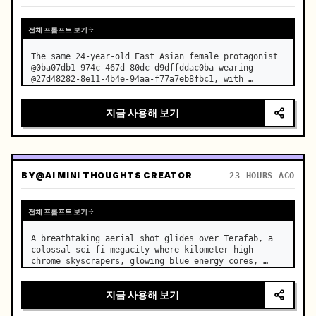
전체 프롬프트 보기
The same 24-year-old East Asian female protagonist 
@0ba07db1-974c-467d-80dc-d9dffddac0ba wearing 
@27d48282-8e11-4b4e-94aa-f77a7eb8fbc1, with 
consistent facial features, age, and temperament 
throughout. …
지금 사용해 보기
BY
@AI MINI THOUGHTS CREATOR
23 HOURS AGO
전체 프롬프트 보기
A breathtaking aerial shot glides over Terafab, a 
colossal sci-fi megacity where kilometer-high 
chrome skyscrapers, glowing blue energy cores, 
floating factories, and endless sky bridges stretch 
beyond the horizon. …
지금 사용해 보기