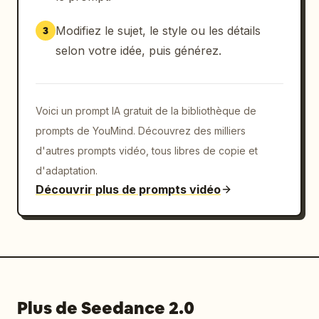
temps ne vainc jamais une beauté, j'ai juste 
changé ma façon de vivre la jeunesse..." 
Modifiez le sujet, le style ou les détails
3
(Rythme lent, émotion profonde, fin 
selon votre idée, puis générez.
persistante) La caméra avance lentement pour 
un gros plan des yeux de la vieille femme, 
les rides aux coins de ses yeux sont autant 
d'histoires, son regard est toujours perçant 
Voici un prompt IA gratuit de la bibliothèque de
mais avec une pointe de gentillesse, la 
prompts de YouMind. Découvrez des milliers
musique de fond s'arrête brusquement au point 
d'autres prompts vidéo, tous libres de copie et
culminant, l'image se fige sur le sourire 
d'adaptation.
cool mais légèrement doux de la vieille 
Découvrir plus de prompts vidéo
femme, vignettage + halo de lumière néon 
violet.
Plus de Seedance 2.0