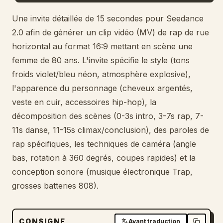
Blog
Une invite détaillée de 15 secondes pour Seedance
2.0 afin de générer un clip vidéo (MV) de rap de rue
horizontal au format 16:9 mettant en scène une
Mises à jour
femme de 80 ans. L'invite spécifie le style (tons
froids violet/bleu néon, atmosphère explosive),
l'apparence du personnage (cheveux argentés,
veste en cuir, accessoires hip-hop), la
décomposition des scènes (0-3s intro, 3-7s rap, 7-
11s danse, 11-15s climax/conclusion), des paroles de
rap spécifiques, les techniques de caméra (angle
bas, rotation à 360 degrés, coupes rapides) et la
conception sonore (musique électronique Trap,
grosses batteries 808).
CONSIGNE
Avant traduction