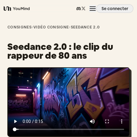
Se connecter
YouMind
Aperçu
CONSIGNES
›
VIDÉO CONSIGNE
›
SEEDANCE 2.0
Seedance 2.0 : le clip du
Cas d'usage
rappeur de 80 ans
Compétences
Invites
Tarifs
Télécharger