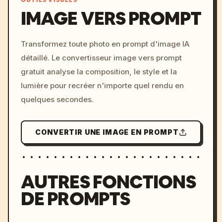
IMAGE VERS PROMPT
/imagine prompt: cinemati
Transformez toute photo en prompt d'image IA
c, cyberpunk sunset, neon
détaillé. Le convertisseur image vers prompt
colors, 8k --v 6.0
gratuit analyse la composition, le style et la
lumière pour recréer n'importe quel rendu en
quelques secondes.
CONVERTIR UNE IMAGE EN PROMPT
AUTRES FONCTIONS
DE PROMPTS