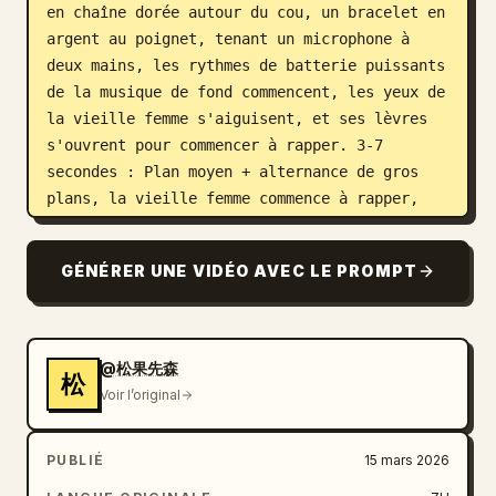
en chaîne dorée autour du cou, un bracelet en 
argent au poignet, tenant un microphone à 
deux mains, les rythmes de batterie puissants 
de la musique de fond commencent, les yeux de 
la vieille femme s'aiguisent, et ses lèvres 
s'ouvrent pour commencer à rapper. 3-7 
secondes : Plan moyen + alternance de gros 
plans, la vieille femme commence à rapper, 
avec un sens du rythme extrêmement fort, ses 
cheveux argentés volant avec ses mouvements 
GÉNÉRER UNE VIDÉO AVEC LE PROMPT
de tête, une main tenant le microphone, 
l'autre main faisant des gestes pour 
accompagner le rythme — l'index pointant vers 
la caméra, la paume coupant le rythme de haut 
@松果先森
松
en bas, faisant des gestes hip-hop, les 
Voir l’original
mouvements sont fluides et coulants, les yeux 
perçants et regardant directement la caméra, 
PUBLIÉ
15 mars 2026
les rides sautant vivement avec son 
expression, les lèvres s'ouvrant et se 